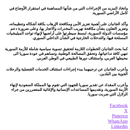
واتخاذ المزيد من الإجراءات التي من شأنها المساهمة في استقرار الأوضاع في
كامل الأراضي السورية.
وأكد الجانبان على أهمية تعزيز الأمن ومكافحة الإرهاب بكافة أشكاله وتنظيماته،
وتعزيز التعاون بشأن مكافحة تهريب المخدرات والاتجار بها، وعلى ضرورة دعم
مؤسسات الدولة السورية، لبسط سيطرتها على أراضيها لإنهاء تواجد الميليشيات
المسلحة فيها، والتدخلات الخارجية في الشأن الداخلي السوري.
كما بحث الجانبان الخطوات اللازمة لتحقيق تسوية سياسية شاملة للأزمة السورية
تنهي كافة تداعياتها، وتحقق المصالحة الوطنية، وتساهم في عودة سوريا الى
محيطها العربي، واستئناف دورها الطبيعي في الوطن العربي.
وأعرب الجانبان عن ترحيبهما ببدء إجراءات استئناف الخدمات القنصلية والرحلات
الجوية بين البلدين.
وأعرب المقداد عن تقدير سوريا للجهود التي تقوم بها المملكة السعودية لإنهاء
الأزمة السورية، وتقديمها المساعدات الإنسانية والإغاثية للمتضررين من جراء
الزلازل التي ضربت سوريا.
Facebook
X
Pinterest
WhatsApp
Linkedin