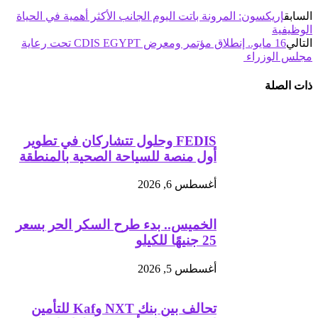
السابق
إريكسون: المرونة باتت اليوم الجانب الأكثر أهمية في الحياة
الوظيفية
التالي
16 مايو.. إنطلاق مؤتمر ومعرض CDIS EGYPT تحت رعاية
مجلس الوزراء
ذات الصلة
FEDIS وحلول تتشاركان في تطوير
أول منصة للسياحة الصحية بالمنطقة
أغسطس 6, 2026
الخميس.. بدء طرح السكر الحر بسعر
25 جنيهًا للكيلو
أغسطس 5, 2026
تحالف بين بنك NXT وKaf للتأمين