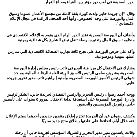
بدور الصحيفة في لعب دور مؤثر بين القراء وصناع القرار.
وقال “إن جريدة حابي ولدت كبيرة بثقة كاملة من مجتمع الأعمال عموما وسوق
المال والبورصة على وجه الخصوص، وأنها أحد الصحف الرائدة في مجال الإعلام
الاقتصادي”.
وأضاف أن البورصة المصرية تقدر الدور الهام الذي يقوم به الإعلام الاقتصادي في
منظومة سوق المال وتعتبره بوصلة تنقل نبض الشارع بكل شفافية ومهنية.
وأكد على حرص البورصة على نجاح كافة تجارب الصحافة الاقتصادية التي تمارس
عملها بمهنية وموضوعية.
وشارك في الاحتفال كل من: هبة الصيرفي نائب رئيس مجلس إدارة البورصة
المصرية، وشريف سامي الرئيس الأسبق للهيئة العامة للرقابة المالية، وماجد
شوقي الرئيس الأسبق للبورصة المصرية، وأمنية إبراهيم نائب مدير تحرير جريدة
حابي.
ووجه أحمد رضوان رئيس التحرير والرئيس التنفيذي لجريدة حابي، الشكر لرئيس
وإدارة البورصة المصرية على استضافة بداية الاحتفال بمرور ٥ سنوات على تأسيس
حابي، ولفريق المؤسسين والحضور.
وكشف رضوان عن أن الجريدة تعتزم إطلاق منتجين جديدين أحدهما سيتم الإعلان
عنه خلال أيام، لتحافظ على عادتها بإطلاق منتج جديد سنويًا.
وقالت ياسمين منير مدير التحرير والشريك المؤسس لجريدة حابي أن رحلة