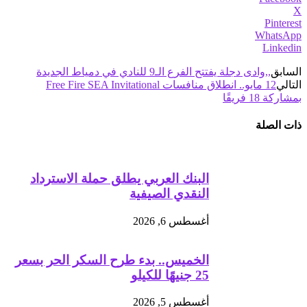
X
Pinterest
WhatsApp
Linkedin
السابق
,,وادى دجلة يفتتح الفرع الـ9 للنادي في دمياط الجديدة
التالي
12 مايو.. انطلاق منافسات Free Fire SEA Invitational
بمشاركة 18 فريقًا
ذات الصلة
البنك العربي يطلق حملة الاسترداد
النقدي الصيفية
أغسطس 6, 2026
الخميس.. بدء طرح السكر الحر بسعر
25 جنيهًا للكيلو
أغسطس 5, 2026