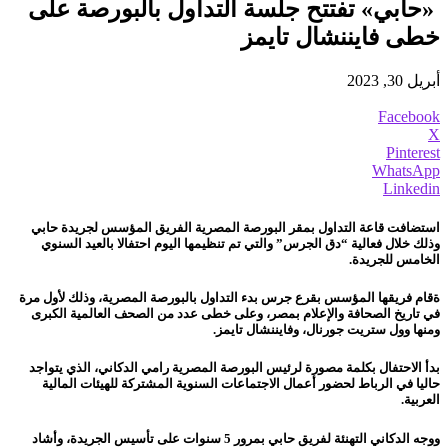
«حابي» تفتتح جلسة التداول بالبورصة على
خطى فايننشال تايمز
أبريل 30, 2023
Facebook
X
Pinterest
WhatsApp
Linkedin
استضافت قاعة التداول بمقر البورصة المصرية الفريق المؤسس لجريدة حابي
وذلك خلال فعالية “دق الجرس” والتي تم تنظيمها اليوم احتفالا بالعيد السنوي
الخامس للجريدة.
ةقام فريقها المؤسس بقرع جرس بدء التداول بالبورصة المصرية، وذلك لأول مرة
في تاريخ الصحافة والإعلام بمصر، وعلى خطى عدد من الصحف العالمية الكبرى
ومنها وول ستريت جورنال، وفايننشال تايمز.
بدأ الاحتفال بكلمة مصورة لرئيس البورصة المصرية رامي الدكاني، الذي يتواجد
حاليا في الرباط لحضور أعمال الاجتماعات السنوية المشتركة للهيئات المالية
العربية.
ووجه الدكاني التهنئة لفريق حابي بمرور 5 سنوات على تأسيس الجريدة، وأشاد