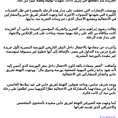
الجريدة منذ انطلاقها في إبريل 2018، شهدت توفيقًا وفضلًا كبيرًا من الله.
ووصفت الإنجازات التي تحققت على مدار هذه الرحلة بالمعجزة في ظل التحديات
الكبيرة التي شهدتها السنوات الأخيرة، كما وجهت الشكر لفريق حابي والمشاركين
في الاحتفالية ومجتمع الأعمال الذي دعم وساند التجربة منذ بدايتها.
وقالت رضوى إبراهيم مدير التحرير والشريك المؤسس لجريدة حابي، أن الجريدة
كانت مكافأة من الله على رحلة مهنية صعبة، وجاءت على قدر الإخلاص والاجتهاد
على مدار هذه الرحلة.
وأعربت عن سعادتها بالاحتفال داخل المقر التاريخي للبورصة المصرية كأول جريدة
تقرع جرس بدء التداول في مصر، بالإضافة إلى أنها خطوة غير مسبوقة لمؤسسة
غير مقيدة بالبورصة المصرية.
وأضافت “أشعر بسعادة بالغة لكون الاحتفال داخل مقر البورصة الذي أنتمي إليه
لأنه شهد بداية رحلتي المهنية كصحفية بورصة وسوق مال”. ووجهت التهنئة لفريق
حابي والشكر للمشاركين في الاحتفالية.
ووجه شريف سامي، وماجد شوقي، التهنئة لفريق حابي في عيد ميلادها الخامس،
وأعربا عن سعادتهما بالمشاركة في الاحتفالية نظرًا لكونهما ممن اطلعوا على رحلة
حابي منذ أن كانت فكرة.
كما وجهت هبة الصيرفي التهنئة لفريق حابي مشيدة بالمحتوى المتخصص
والاحترافي الذي تقدمه لقرائها.
Facebook