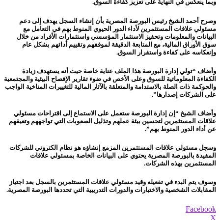
وبما ينعكس في النهاية على تعزيز كفاءة السوق.
وصرح أحمد الشيخ رئيس البورصة المصرية بأن إنشاء السجل يهدف إلى دعم
مسئولي علاقات المستثمرين لأداء الدور الحيوي المنوط بهم في التعامل مع
البيانات والمعلومات وتحفيز الاستثمار المؤسسي واستثمارات الأفراد من خلال
سوق الأوراق المالية، مع المتابعة الدقيقة لموقفهم وتقييم أدائهم بشكل عام
وإنعكاسه على كفاءة واستقرار السوق.
وأضاف “تولي إدارة البورصة هذا الملف عناية خاصة حيث أنه يستهدف زيادة
الكفاءة المعلوماتية للسوق وعلى الأخص في ضوء تقارير الإفصاح البيئية والمجتمعية
والحوكمة ذات الصلة بالاستدامة والمتعلقة بالآثار المالية للتغييرات المناخية الواجب
على الشركات إصدارها”.
وأضاف الشيخ “إن إدارة البورصة ستعمل على الاستماع إلى اقتراحات مسئولي
علاقات المستثمرين لتحسين بيئة عملهم وتذليل الصعوبات التي تواجههم وتعيقهم
عن أداء الدور المنوط بهم”.
وسجل مسئولي علاقات المستثمرين المزمع إنشاؤه هو نظام الكتروني للشركات
المقيدة بالبورصة المصرية يحتوي على البيانات الخاصة بمسئولي علاقات
المستثمرين بهذه الشركات.
وسوف يتم البدء في تفعيله وقيد مسئولي علاقات المستثمرين بالسجل بعد اجتياز
المقابلات الشخصية والاختبارات والدورات التدريبية التي تحددها البورصة المصرية.
Facebook
X