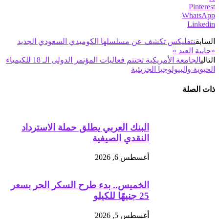
Pinterest
WhatsApp
Linkedin
السابق
نتفليكس تكشف عن مسلسلها الكوميدي السعودي الجديد
«جايبة العيد »
التالي
الجامعة الأمريكية تختتم فعاليات المؤتمر الدولى الـ 18 للكيمياء
الحيوية والبيولوجيا الجزيئية
ذات الصلة
البنك العربي يطلق حملة الاسترداد
النقدي الصيفية
أغسطس 6, 2026
الخميس.. بدء طرح السكر الحر بسعر
25 جنيهًا للكيلو
أغسطس 5, 2026