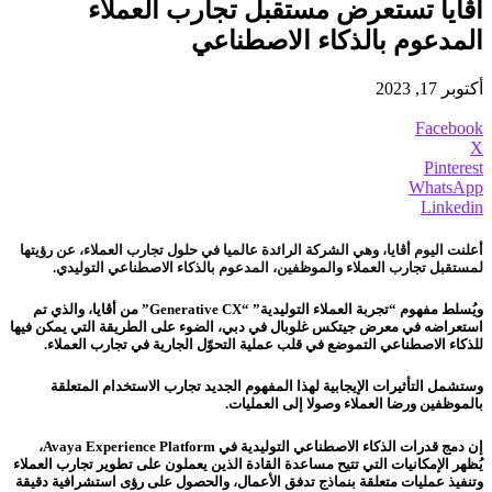
أڤايا تستعرض مستقبل تجارب العملاء
المدعوم بالذكاء الاصطناعي
أكتوبر 17, 2023
Facebook
X
Pinterest
WhatsApp
Linkedin
أعلنت اليوم أڤايا، وهي الشركة الرائدة عالميا في حلول تجارب العملاء، عن رؤيتها
لمستقبل تجارب العملاء والموظفين، المدعوم بالذكاء الاصطناعي التوليدي.
ويُسلط مفهوم “تجربة العملاء التوليدية” “Generative CX” من أڤايا، والذي تم
استعراضه في معرض جيتكس غلوبال في دبي، الضوء على الطريقة التي يمكن فيها
للذكاء الاصطناعي التموضع في قلب عملية التحوّل الجارية في تجارب العملاء.
وستشمل التأثيرات الإيجابية لهذا المفهوم الجديد تجارب الاستخدام المتعلقة
بالموظفين ورضا العملاء وصولا إلى العمليات.
إن دمج قدرات الذكاء الاصطناعي التوليدية في Avaya Experience Platform،
يُظهر الإمكانيات التي تتيح مساعدة القادة الذين يعملون على تطوير تجارب العملاء
وتنفيذ عمليات متعلقة بنماذج تدفق الأعمال، والحصول على رؤى استشرافية دقيقة