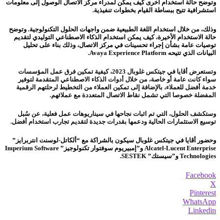
وتوضح حالة استخدام أخرى كيف يمكن لمدراء مركز الاتصال الوصول إلى معلومات
استشرافية تتيح ببساطة القيام بخطوات تنفيذية.
وذلك، من خلال استخدام اللغة الطبيعية ضمن واجهات الحلول التكنولوجية. وتوضح
حالة الاستخدام الأخيرة، كيف يمكن استخدام الذكاء الاصطناعي التوليدي لتقديم
توصيات عامة بشأن إجراء تحسينات في مركز الاتصال، وذلك بناء على تحليل
البيانات الذي تتيحه Avaya Experience Platform.
وتستعرض أڤايا في جيتكس غلوبال 2023، كيفية تمكين فرق عمل المؤسسات
سواء كانت عامة أو خاصة، من خلال أدوات الذكاء الاصطناعي المتقدمة لتوفير
خدمة أفضل للعملاء، بالإضافة إلى تمكين العملاء من التخطيط لرحلتهم الرقمية
المفضلة خصوصا التي تشمل نقاط الاتصال المتعددة مع عملائهم.
وستكشف الحلول، التي تم اثبات نجاحها في سيناريوهات عمل فعلية، عن سُبل
توسيع الاستثمارات الحالية ودعمها بقدرات جديدة لتقديم تجارب استخدام أفضل.
وحضور أڤايا في جيتكس غلوبال سيكون بالشراكة مع “ألكاتل-لوسنت انتربرايز”
Alcatel-Lucent Enterprise و”إمبيريوم سوفتوار تكنولوجيز” Imperium Software
Technologies و”سيستك” SESTEK.
Facebook
X
Pinterest
WhatsApp
Linkedin