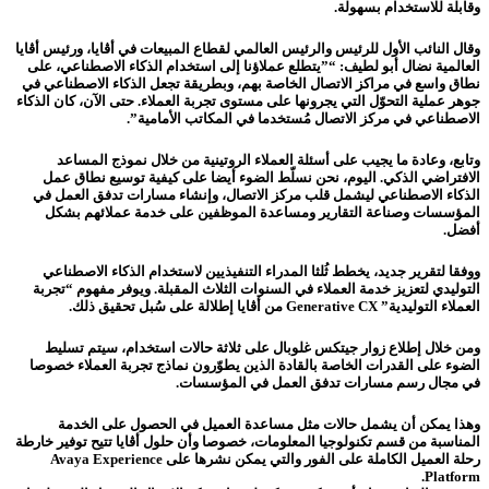
وقابلة للاستخدام بسهولة.
وقال النائب الأول للرئيس والرئيس العالمي لقطاع المبيعات في أڤايا، ورئيس أڤايا
العالمية نضال أبو لطيف: “”يتطلع عملاؤنا إلى استخدام الذكاء الاصطناعي، على
نطاق واسع في مراكز الاتصال الخاصة بهم، وبطريقة تجعل الذكاء الاصطناعي في
جوهر عملية التحوّل التي يجرونها على مستوى تجربة العملاء. حتى الآن، كان الذكاء
الاصطناعي في مركز الاتصال مُستخدما في المكاتب الأمامية”.
وتابع، وعادة ما يجيب على أسئلة العملاء الروتينية من خلال نموذج المساعد
الافتراضي الذكي. اليوم، نحن نسلّط الضوء أيضا على كيفية توسيع نطاق عمل
الذكاء الاصطناعي ليشمل قلب مركز الاتصال، وإنشاء مسارات تدفق العمل في
المؤسسات وصناعة التقارير ومساعدة الموظفين على خدمة عملائهم بشكل
أفضل.
ووفقا لتقرير جديد، يخطط ثُلثا المدراء التنفيذيين لاستخدام الذكاء الاصطناعي
التوليدي لتعزيز خدمة العملاء في السنوات الثلاث المقبلة. ويوفر مفهوم “تجربة
العملاء التوليدية” Generative CX من أڤايا إطلالة على سُبل تحقيق ذلك.
ومن خلال إطلاع زوار جيتكس غلوبال على ثلاثة حالات استخدام، سيتم تسليط
الضوء على القدرات الخاصة بالقادة الذين يطوّرون نماذج تجربة العملاء خصوصا
في مجال رسم مسارات تدفق العمل في المؤسسات.
وهذا يمكن أن يشمل حالات مثل مساعدة العميل في الحصول على الخدمة
المناسبة من قسم تكنولوجيا المعلومات، خصوصا وأن حلول أڤايا تتيح توفير خارطة
رحلة العميل الكاملة على الفور والتي يمكن نشرها على Avaya Experience
Platform.