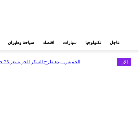
عاجل
تكنولوجيا
سيارات
اقتصاد
سياحة وطيران
الان
الخميس.. بدء طرح السكر الحر بسعر 25 جنيهًا للكيلو
اخر الاخبار
البورصة وجهاز التمثيل التجاري يروجان لسوق المال وجذب الاستثمارات الأجن
أغسطس 6, 2026
FEDIS وحلول تتشاركان في تطوير أول منصة للسياحة الصحية بالمنطقة
أغسطس 6, 2026