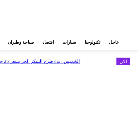
عاجل
تكنولوجيا
سيارات
اقتصاد
سياحة وطيران
الان
الخميس.. بدء طرح السكر الحر بسعر 25 جنيهًا للكيلو
اخر الاخبار
البورصة وجهاز التمثيل التجاري يروجان لسوق المال وجذب الاستثمارات الأجن
أغسطس 6, 2026
FEDIS وحلول تتشاركان في تطوير أول منصة للسياحة الصحية بالمنطقة
أغسطس 6, 2026