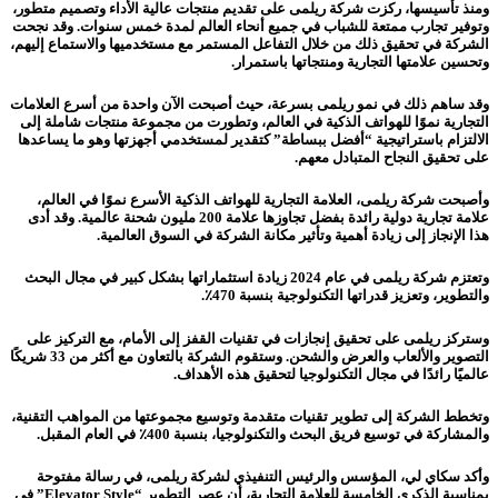
و
منذ تأسيسها، ركزت شركة ريلمى على تقديم منتجات عالية الأداء وتصميم متطور،
وتوفير تجارب ممتعة للشباب في جميع أنحاء العالم لمدة خمس سنوات. وقد نجحت
الشركة في تحقيق ذلك من خلال التفاعل المستمر مع مستخدميها والاستماع إليهم،
وتحسين علامتها التجارية ومنتجاتها باستمرار.
وقد ساهم ذلك في نمو ريلمى بسرعة، حيث أصبحت الآن واحدة من أسرع العلامات
التجارية نموًا للهواتف الذكية في العالم، وتطورت من مجموعة منتجات شاملة إلى
الالتزام باستراتيجية “أفضل ببساطة” كتقدير لمستخدمي أجهزتها وهو ما يساعدها
على تحقيق النجاح المتبادل معهم.
وأصبحت شركة ريلمى، العلامة التجارية للهواتف الذكية الأسرع نموًا في العالم،
علامة تجارية دولية رائدة بفضل تجاوزها علامة 200 مليون شحنة عالمية. وقد أدى
هذا الإنجاز إلى زيادة أهمية وتأثير مكانة الشركة في السوق العالمية.
وتعتزم شركة ريلمى في عام 2024 زيادة استثماراتها بشكل كبير في مجال البحث
والتطوير، وتعزيز قدراتها التكنولوجية بنسبة 470٪.
وستركز ريلمى على تحقيق إنجازات في تقنيات القفز إلى الأمام، مع التركيز على
التصوير والألعاب والعرض والشحن. وستقوم الشركة بالتعاون مع أكثر من 33 شريكًا
عالميًا رائدًا في مجال التكنولوجيا لتحقيق هذه الأهداف.
وتخطط الشركة إلى تطوير تقنيات متقدمة وتوسيع مجموعتها من المواهب التقنية،
والمشاركة في توسيع فريق البحث والتكنولوجيا، بنسبة 400٪ في العام المقبل.
وأكد سكاي لي، المؤسس والرئيس التنفيذي لشركة ريلمى، في رسالة مفتوحة
بمناسبة الذكرى الخامسة للعلامة التجارية، أن عصر التطوير “Elevator Style” في