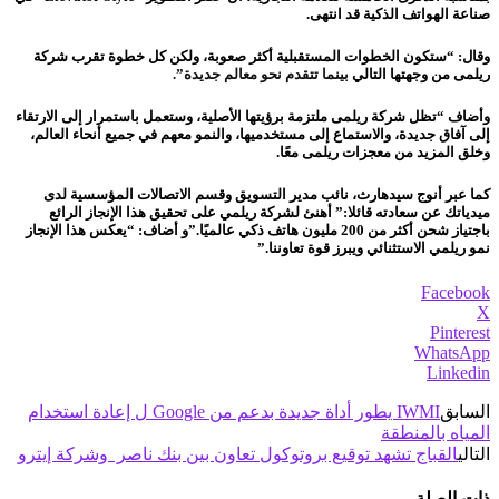
صناعة الهواتف الذكية قد انتهى.
وقال: “ستكون الخطوات المستقبلية أكثر صعوبة، ولكن كل خطوة تقرب شركة
ريلمى من وجهتها التالي
بينما تتقدم نحو معالم جديدة”.
وأضاف “تظل شركة ريلمى ملتزمة برؤيتها الأصلية، وستعمل باستمرار إلى الارتقاء
إلى آفاق جديدة، والاستماع إلى مستخدميها، والنمو معهم في جميع أنحاء العالم،
وخلق المزيد من معجزات ريلمى معًا.
كما عبر أنوج سيدهارث، نائب مدير التسويق وقسم الاتصالات المؤسسية لدى
ميدياتك عن سعادته قائلا:” أهنئ لشركة ريلمي على تحقيق هذا الإنجاز الرائع
باجتياز شحن أكثر من 200 مليون هاتف ذكي عالميًا.”و أضاف: “يعكس هذا الإنجاز
نمو ريلمي الاستثنائي ويبرز قوة تعاوننا.”
Facebook
X
Pinterest
WhatsApp
Linkedin
السابق
IWMI يطور أداة جديدة بدعم من Google ل إعادة استخدام
المياه بالمنطقة
التالي
القباج تشهد توقيع بروتوكول تعاون بين بنك ناصر وشركة إيترو
ذات الصلة