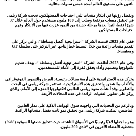
بائعين على مستوى العالم لمدة خمس سنوات متتالية.
وبفضل رؤيتها في ابتكار منتجات تلبي احتياجات المستهلكين، نجحت شركة ريلمى
في تحقيق مبيعات مرتفعة وصلت إلى 100 مليون مستخدم حول العالم خلال 37
شهرًا فقط، لتبدأ بعدها مرحلة جديدة من النمو، عززت فيها من الابتكار وفهم
احتياجات المستهلكين.
ففي عام 2022، قدمت الشركة “استراتيجية أفضل ببساطة”، والتي تركز على
تقديم منتجات رائدة من خلال تبسيط خط إنتاجها عبر التركيز على سلسلة GT
وNumber.
وفي عام 2023، أطلقت الشركة “استراتيجية أفضل ببساطة “، بهدف تقديم
تكنولوجيا وتصميم وأداء يحقق قفزة إلى الأمام للمستخدمين.
وتركز هذه الاستراتيجية على أربعة مجالات رئيسية: العرض والتصوير الفوتوغرافي
والألعاب والشحن. ولتحقيق هذه الاستراتيجية، تستثمر شركة ريلمى في البحث
والتطوير. وقد أنشأت معهد ريلمى العالمي لتكنولوجيا القفزة إلى الأمام، والذي
يركز على تطوير التقنيات الرائدة في هذه المجالات الأربعة.
وبالرغم من التحديات التي واجهت سوق الهواتف الذكية على مدار العامين
الماضيين، تمكنت شركة ريلمى من تحقيق نمو ثابت بفضل منتجاتها الرائدة.
وهو ما جعلها لاعبًا رئيسيًا في الأسواق الناشئة، حيث تتجاوز حصتها السوقية (88%)
متخطية الأعضاء الآخرين في “نادي 200 مليون.