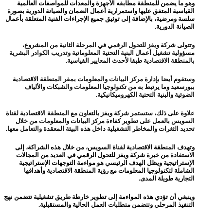
وهو ما يضمن للمنطقة مطابقه الأجهزة والمعدات للمواصفات العالمية
القياسية المتفق عليها واستمرارية أعمال الضمان والصيانة الدورية بصورة
سلسة ومرضية، بالإضافة إلى توثيق جميع الإجراءات الفنية المتعلقة بأعمال
الصيانة الدورية.
وتتولى شركة ويفز للتحول الرقمي في المرحلة الثانية من المشروع،
مسؤولية تشغيل أعمال البنية التحتية المعلوماتية وتدريب الكوادر البشرية
بالمنطقة الاقتصادية طبقا لأحدث المعايير القياسية.
وستقوم أيضا بإدارة مركز البيانات والمعلومات بمقر المنطقة الاقتصادية
ببورسعيد وما يرتبط به من تكنولوجيا المعلومات والشبكات والألياف
الضوئية والبنية التحتية الكهروميكانيكية.
علاوة على ذلك، ستستمر شركة ويفز بالتعاون مع المنطقة الاقتصادية لقناة
السويس بالعمل على تطوير كفاءة مركز البيانات والمعلومات من خلال
تحديد الثغرات والمخاطر التشغيلية داخل هذه البيئة المعقدة والتعامل معها.
وتهدف المنطقة الاقتصادية لقناة السويس، من خلال هذه الشراكة، إلى
الاستفادة من خبرة شركة ويفز للتحول الرقمي في العديد من المجالات
الإستراتيجية ويظل الهدف الرئيسي هو مواءمة التوجهات الإستراتيجية
الشاملة لتكنولوجيا المعلومات مع رؤية المنطقة الاقتصادية وأهدافها
التجارية طويلة المدى.
وينبغي أن تؤدي هذه المواءمة إلى تطوير خارطة طريق تشغيلية تتضمن نهج
التنفيذ المرحلي وتتضمن متطلبات العمل الحالية والمستقبلية.