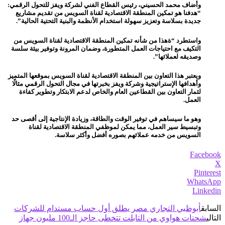
وأضاف محمد الحسيني، رئيس القطاع الفني لشركة ويفز للتحول الرقمي:
“هدفنا هو تمكين المنطقة الاقتصادية لقناة السويس من تقديم مشاريع
جديدة بسلاسة وتعزيز سهولة استخدام الأنظمة والبنية التحتية الحالية”.
واستطرد “ةهذا من شأنه تمكين المنطقة الاقتصادية لقناة السويس من
التكيف مع احتياجات العمل المتطورة، وضمان المرونة وتوفير بيئة سلسة
وصديقه لعملائها”.
ويعتبر هذا التعاون بين المنطقة الاقتصادية لقناة السويس بموقعها المتميز
وأهدافها الإستراتيجية وشركة ويفز بخبرتها في مجال التحول الرقمي مثالًا
لثمار التعاون بين القطاعين العام والخاص لدعم الابتكار وتطوير كفاءة
العمل.
وهو ما سيساهم في توفير الوقت والطاقة، وزيادة الإنتاجية إلى أقصى حد
وتبسيط سير العمل، مما يمكن لموظفي المنطقة الاقتصادية لقناة
السويس من خدمه عملائهم بصوره أفضل وأكثر سلاسة.
Facebook
X
Pinterest
WhatsApp
Linkedin
السابق
أبوظبي التجاري مصر يطلق أول حساب مستدام للشركات
التالي
شحنات هواوي من التابلت تتخطى حاجز الـ100 مليون جهاز