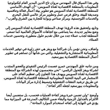
وفي هذا السياق قال المهندس مروان تاج الدين المدير العام لتكنولوجيا
المعلومات بالمنطقة الاقتصادية لقناة السويس: “أن الهدف الأساسي
للمنطقة الاقتصادية لقناة السويس هو تطوير بيئة أعمال فعالة وتنافسية
وصديقة للبيئة، وخلق فرص عمل وتطوير مركز عالمي للنقل البحري
والخدمات اللوجستية، ومركز صناعي وبوابة للتجارة بين الشرق والغرب”.
وتابع، ولتحقيق هذه الرؤية؛ تهدف المنطقة الاقتصادية لقناة السويس إلى
وضع معايير جديدة، بما يتماشى مع اتجاهات الأسواق العالمية كما تسعى
المنطقة لجذب عملاء جدد من خلال تقديم حلول متطورة، وتحسين خدمات
العملاء.
واضاف، ونحن نؤمن بأن شراكتنا مع ويفز هي حجر زاوية في توفير الخدمات
المعلوماتية الاستشارية والتشغيلية، والتي من شأنها أن تساهم في تطوير
أعمال المنطقة الاقتصادية ببورسعيد.
ومن جانبه علق المهندس عمرو عصمت الرئيس التنفيذي والعضو المنتدب
لشركة ويفز للتحول الرقمي: “نحن متحمسون لهذه الشراكة مع المنطقة
الاقتصادية لقناة السويس ويهدف هذا التعاون إلى تعظيم العائد على
الاستثمار في البنية التحتية المعلوماتية للمنطقة الاقتصادية لقناة السويس،
عن طريق ترشيد النفقات التشغيلية وتبسيط إدارة مركز البيانات
والمعلومات ببورسعيد لجعله أكثر كفاءة”.
وأوضح “ولن تضمن خبرة ويفز كفاءة العمليات فحسب، بل ستضمن أيضا
الالتزام بالجداول الزمنية والبقاء ضمن التكاليف المدرجة في الميزانية مما
يؤدي في النهاية إلى كفائه استخدام الموارد المتاحة”.