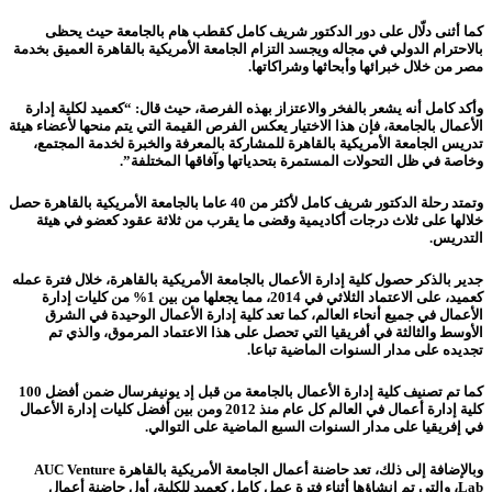
كما أثنى دلّال على دور الدكتور شريف كامل كقطب هام بالجامعة حيث يحظى
بالاحترام الدولي في مجاله ويجسد التزام الجامعة الأمريكية بالقاهرة العميق بخدمة
مصر من خلال خبرائها وأبحاثها وشراكاتها.
وأكد كامل أنه يشعر بالفخر والاعتزاز بهذه الفرصة، حيث قال: “كعميد لكلية إدارة
الأعمال بالجامعة، فإن هذا الاختيار يعكس الفرص القيمة التي يتم منحها لأعضاء هيئة
تدريس الجامعة الأمريكية بالقاهرة للمشاركة بالمعرفة والخبرة لخدمة المجتمع،
وخاصة في ظل التحولات المستمرة بتحدياتها وآفاقها المختلفة”.
وتمتد رحلة الدكتور شريف كامل لأكثر من 40 عاما بالجامعة الأمريكية بالقاهرة حصل
خلالها على ثلاث درجات أكاديمية وقضى ما يقرب من ثلاثة عقود كعضو في هيئة
التدريس.
جدير بالذكر حصول كلية إدارة الأعمال بالجامعة الأمريكية بالقاهرة، خلال فترة عمله
كعميد، على الاعتماد الثلاثي في 2014، مما يجعلها من بين 1% من كليات إدارة
الأعمال في جميع أنحاء العالم، كما تعد كلية إدارة الأعمال الوحيدة في الشرق
الأوسط والثالثة في أفريقيا التي تحصل على هذا الاعتماد المرموق، والذي تم
تجديده على مدار السنوات الماضية تباعا.
كما تم تصنيف كلية إدارة الأعمال بالجامعة من قبل إد يونيفرسال ضمن أفضل 100
كلية إدارة أعمال في العالم كل عام منذ 2012 ومن بين أفضل كليات إدارة الأعمال
في إفريقيا على مدار السنوات السبع الماضية على التوالي.
وبالإضافة إلى ذلك، تعد حاضنة أعمال الجامعة الأمريكية بالقاهرة AUC Venture
Lab، والتي تم إنشاؤها أثناء فترة عمل كامل كعميد للكلية، أول حاضنة أعمال