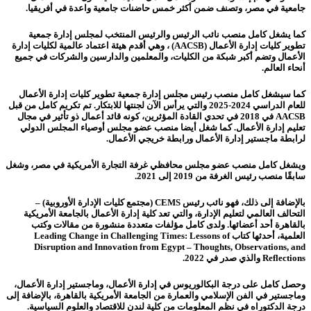
جامعية في مصر، وتصنف ضمن أكثر خمس حاضنات جامعية واعدة في أفريقيا.
كما يشغل كامل منصب نائب الرئيس والرئيس المنتخب لمجلس إدارة جمعية
تطوير كليات إدارة الأعمال (AACSB) ، وهي أقدم هيئة اعتماد عالمية لكليات إدارة
الأعمال وتضم أكبر شبكة من الكليات، والمعلمين والدارسين والشركات في جميع
أنحاء العالم.
كما سيشغل كامل منصب رئيس مجلس إدارة جمعية تطوير كليات إدارة الأعمال
للعام الدراسي 2024-2025 والتي يرأس الآن لجنتها للابتكار. تم تكريم كامل من قبل
AACSB في 2018 في تحدي القادة المؤثرين، كونه قائد أعمال ذو تأثير في مجال
تعليم إدارة الأعمال. كما شغل أيضا منصب عضو مجلس أوصياء المجلس الدولي
لرابطة ماجستير إدارة الأعمال ورابطة خريجي الأعمال.
ويشغل كامل منصب عضو مجلس محافظي غرفة التجارة الأمريكية في مصر، وشغل
سابقًا منصب رئيس الغرفة من 2019 إلى 2021.
بالإضافة إلى ذلك، فهو نائب رئيس CEMS (مجتمع كليات الإدارة الأوروبية) –
التحالف العالمي لتعليم الإدارة، والتي تعد كلية إدارة الأعمال بالجامعة الأمريكية
بالقاهرة أحد أعضائها. ولدى كامل مؤلفات متعددة منشورة من مقالات وكتب
العلمية، أحدثها كتاب Leading Change in Challenging Times: Lessons of
Disruption and Innovation from Egypt – Thoughts, Observations, and
Reflections والذي صدر في 2022.
وحصل كامل على درجة البكالوريوس في إدارة الأعمال، وماجستير إدارة الأعمال،
وماجستير في الفن الإسلامي والعمارة من الجامعة الأمريكية بالقاهرة، بالإضافة إلى
درجة الدكتوراه في نظم المعلومات من كلية لندن للاقتصاد والعلوم السياسية.