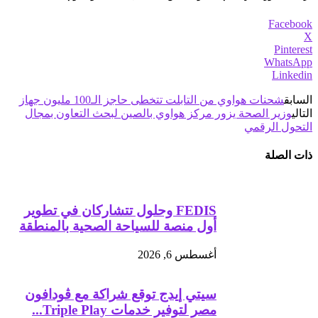
Facebook
X
Pinterest
WhatsApp
Linkedin
السابق
شحنات هواوي من التابلت تتخطى حاجز الـ100 مليون جهاز
التالي
وزير الصحة يزور مركز هواوي بالصين لبحث التعاون بمجال
التحول الرقمي
ذات الصلة
FEDIS وحلول تتشاركان في تطوير
أول منصة للسياحة الصحية بالمنطقة
أغسطس 6, 2026
سيتي إيدج توقع شراكة مع ڤودافون
مصر لتوفير خدمات Triple Play...