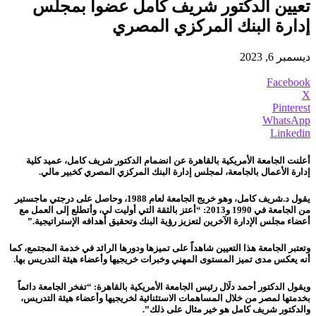
تعيين الدكتور شريف كامل عضوا بمجلس
إدارة البنك المركزي المصري
ديسمبر 6, 2023
Facebook
X
Pinterest
WhatsApp
Linkedin
أعلنت الجامعة الأمريكية بالقاهرة عن انضمام الدكتور شريف كامل، عميد كلية
إدارة الأعمال بالجامعة، لمجلس إدارة البنك المركزي المصري كخبير مالي.
يقول د.شريف كامل، وهو خريج الجامعة لعام 1988، وحاصل على درجتي ماجستير
من الجامعة في 1990 و2013: “أعتز بالثقة التي أوليت لي، وأتطلع إلى العمل مع
أعضاء مجلس الإدارة الآخرين لتعزيز رؤية البنك وتحقيق أهدافه الإستراتيجية.”
وتعتبر الجامعة هذا التعيين شاهداً على تميزها ودورها الرائد في خدمة المجتمع، كما
أنه يعكس مدى تميز المستوى المهني وخبرات خريجيها وأعضاء هيئة التدريس بها.
ويقول الدكتور أحمد دلَال رئيس الجامعة الأمريكية بالقاهرة: “تفخر الجامعة دائماً
بخدمتها لمصر من خلال المساهمات الاستثنائية لخريجيها وأعضاء هيئة التدريس،
والدكتور شريف كامل هو خير مثال على ذلك”.