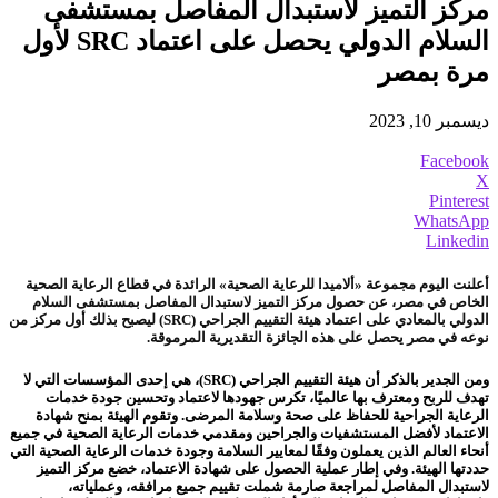
مركز التميز لاستبدال المفاصل بمستشفى
السلام الدولي يحصل على اعتماد SRC لأول
مرة بمصر
ديسمبر 10, 2023
Facebook
X
Pinterest
WhatsApp
Linkedin
أعلنت اليوم مجموعة «ألاميدا للرعاية الصحية» الرائدة في قطاع الرعاية الصحية
الخاص في مصر، عن حصول مركز التميز لاستبدال المفاصل بمستشفى السلام
الدولي بالمعادي على اعتماد هيئة التقييم الجراحي (SRC) ليصبح بذلك أول مركز من
نوعه في مصر يحصل على هذه الجائزة التقديرية المرموقة.
ومن الجدير بالذكر أن هيئة التقييم الجراحي (SRC)، هي إحدى المؤسسات التي لا
تهدف للربح ومعترف بها عالميًا، تكرس جهودها لاعتماد وتحسين جودة خدمات
الرعاية الجراحية للحفاظ على صحة وسلامة المرضى. وتقوم الهيئة بمنح شهادة
الاعتماد لأفضل المستشفيات والجراحين ومقدمي خدمات الرعاية الصحية في جميع
أنحاء العالم الذين يعملون وفقًا لمعايير السلامة وجودة خدمات الرعاية الصحية التي
حددتها الهيئة. وفي إطار عملية الحصول على شهادة الاعتماد، خضع مركز التميز
لاستبدال المفاصل لمراجعة صارمة شملت تقييم جميع مرافقه، وعملياته،