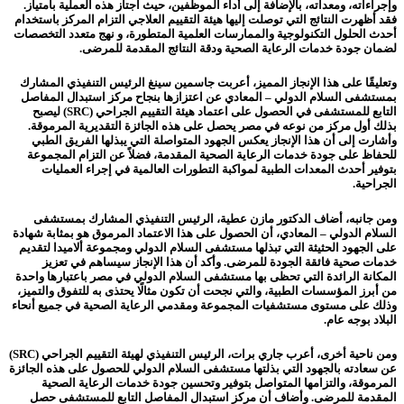
وإجراءاته، ومعداته، بالإضافة إلى أداء الموظفين، حيث اجتاز هذه العملية بامتياز.
فقد أظهرت النتائج التي توصلت إليها هيئة التقييم العلاجي التزام المركز باستخدام
أحدث الحلول التكنولوجية والممارسات العلمية المتطورة، و نهج متعدد التخصصات
لضمان جودة خدمات الرعاية الصحية ودقة النتائج المقدمة للمرضى.
وتعليقًا على هذا الإنجاز المميز، أعربت جاسمين سينغ الرئيس التنفيذي المشارك
بمستشفى السلام الدولي – المعادي عن اعتزازها بنجاح مركز استبدال المفاصل
التابع للمستشفى في الحصول على اعتماد هيئة التقييم الجراحي (SRC) ليصبح
بذلك أول مركز من نوعه في مصر يحصل على هذه الجائزة التقديرية المرموقة.
وأشارت إلى أن هذا الإنجاز يعكس الجهود المتواصلة التي يبذلها الفريق الطبي
للحفاظ على جودة خدمات الرعاية الصحية المقدمة، فضلاً عن التزام المجموعة
بتوفير أحدث المعدات الطبية لمواكبة التطورات العالمية في إجراء العمليات
الجراحية.
ومن جانبه، أضاف الدكتور مازن عطية، الرئيس التنفيذي المشارك بمستشفى
السلام الدولي – المعادي، أن الحصول على هذا الاعتماد المرموق هو بمثابة شهادة
على الجهود الحثيثة التي تبذلها مستشفى السلام الدولي ومجموعة ألاميدا لتقديم
خدمات صحية فائقة الجودة للمرضى. وأكد أن هذا الإنجاز سيساهم في تعزيز
المكانة الرائدة التي تحظى بها مستشفى السلام الدولي في مصر باعتبارها واحدة
من أبرز المؤسسات الطبية، والتي نجحت أن تكون مثالًا يحتذى به للتفوق والتميز،
وذلك على مستوى مستشفيات المجموعة ومقدمي الرعاية الصحية في جميع أنحاء
البلاد بوجه عام.
ومن ناحية أخرى، أعرب جاري برات، الرئيس التنفيذي لهيئة التقييم الجراحي (SRC)
عن سعادته بالجهود التي بذلتها مستشفى السلام الدولي للحصول على هذه الجائزة
المرموقة، والتزامها المتواصل بتوفير وتحسين جودة خدمات الرعاية الصحية
المقدمة للمرضى. وأضاف أن مركز استبدال المفاصل التابع للمستشفى حصل