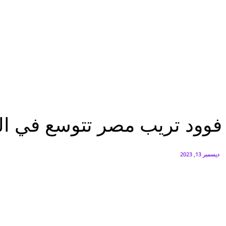
البنك العربي يطلق حملة الاسترداد النقدي الصيفية
أغسطس 6, 2026
سيتي إيدج توقع شراكة مع ڤودافون مصر لتوفير خدمات Triple Play الذكية بمشروع داون تاون بالعلمين الجديدة
أغسطس 6, 2026
اقتصاد
فوود تريب مصر تتوسع في التصدير إلى 20 دولة حول العالم
اقتصاد
فوود تريب مصر تتوسع في التصدير إلى 20 
ديسمبر 13, 2023