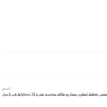
تقليل الواردات للتخفيف من تأثير الأزمة الاقتصادية العالمية المستمرة وقيود
 السوق المحلية.
السابق
صدر تخطط لتطوير مشاريع طاقة متجددة بقدرة 10 جيجاواط في 6 دول