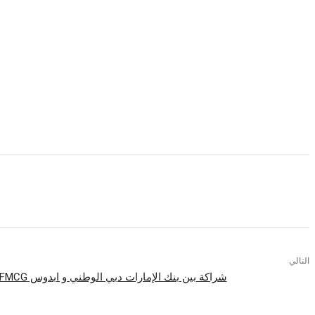
واختتم الأنصاري “تقدم المنتجات المصرية عالية الجودة ( سبدز كمقرمشات) بديلاً أ
وتابع، كما تتيح فرصة مثالية لفتح فرص التصدير. هذا أمر بالغ الأهمية خاصةً مع العم
العملة الأجنبية الشديدة في البلاد.
وعلى الرغم من أن خط انتاج شركة فوود تريب مصر لا يتعدى السنتين ، إلا أنها نجحت
و استطاع المنتج الحصول على امتياز دولي بسبب الجودة العالية ، بما في ذلك شهادات الجو
التالي
شراكة بين بنك الإمارات دبي الوطني و ابدوس FMCG لتعزيز الازدهار الاقتصادي بمصر