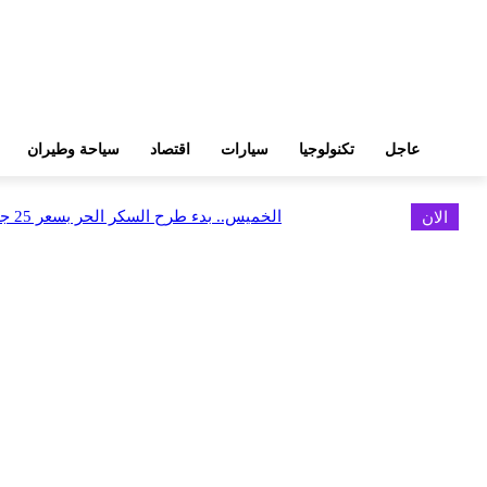
عاجل
تكنولوجيا
سيارات
اقتصاد
سياحة وطيران
الان
الخميس.. بدء طرح السكر الحر بسعر 25 جنيهًا للكيلو
اخر الاخبار
البورصة وجهاز التمثيل التجاري يروجان لسوق المال وجذب الاستثمارات الأجن
أغسطس 6, 2026
FEDIS وحلول تتشاركان في تطوير أول منصة للسياحة الصحية بالمنطقة
أغسطس 6, 2026