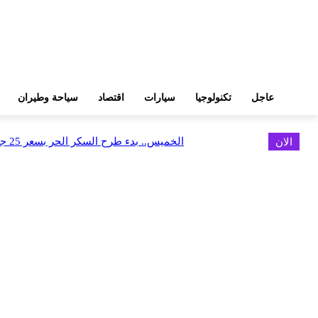
عاجل
تكنولوجيا
سيارات
اقتصاد
سياحة وطيران
الان
الخميس.. بدء طرح السكر الحر بسعر 25 جنيهًا للكيلو
اخر الاخبار
البورصة وجهاز التمثيل التجاري يروجان لسوق المال وجذب الاستثمارات الأجن
أغسطس 6, 2026
FEDIS وحلول تتشاركان في تطوير أول منصة للسياحة الصحية بالمنطقة
أغسطس 6, 2026