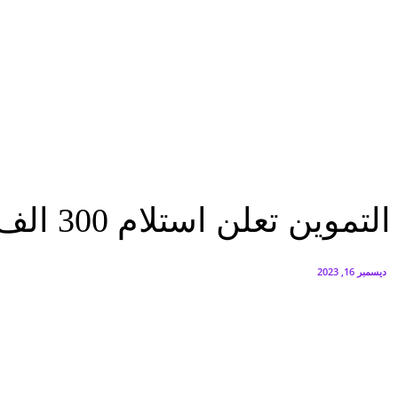
البنك العربي يطلق حملة الاسترداد النقدي الصيفية
أغسطس 6, 2026
سيتي إيدج توقع شراكة مع ڤودافون مصر لتوفير خدمات Triple Play الذكية بمشروع داون تاون بالعلمين الجديدة
أغسطس 6, 2026
اقتصاد
التموين تعلن استلام 300 الف طن سكر خام لتكريرها وضخها بالاسواق
اقتصاد
التموين تعلن استلام 300 الف طن سكر خام لتكريرها وضخها بالاسواق
ديسمبر 16, 2023