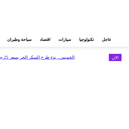
عاجل
تكنولوجيا
سيارات
اقتصاد
سياحة وطيران
الان
الخميس.. بدء طرح السكر الحر بسعر 25 جنيهًا للكيلو
اخر الاخبار
فوري وCDS يطلقان تكاملاً مباشرًا بين Tap N Pay ونظام Odoo
أغسطس 9, 2026
كاسبرسكي تقدم دليلاً لمساعدة السياح على السفر بذكاء وأمان أكبر
أغسطس 9, 2026