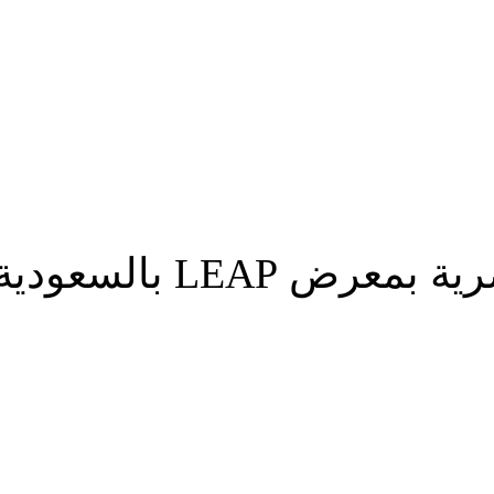
بية
سعودية بفرص تصديرية
شارك