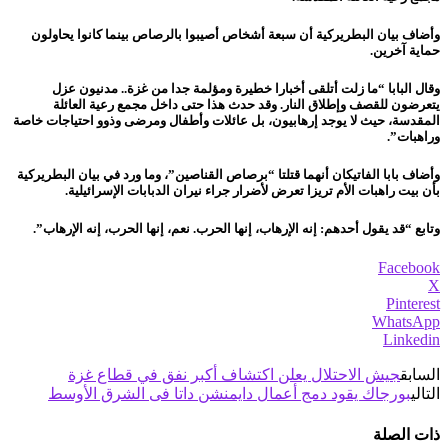
وأضاف بيان البطريركية أن سبعة أشخاص أصيبوا بالرصاص بينما كانوا يحاولون
حماية آخرين.
وقال البابا “ما زلت أتلقى أخبارا خطيرة ومؤلمة جدا من غزة.. مدنيون عزل
يتعرضون للقصف وإطلاق النار. وقد حدث هذا حتى داخل مجمع رعية العائلة
المقدسة، حيث لا يوجد إرهابيون، بل عائلات وأطفال ومرضى وذوو احتياجات خاصة
وراهبات”.
وأضاف بابا الفاتيكان أنهما قتلتا “برصاص القناصين”، وما ورد في بيان البطريركية
بأن بيت راهبات الأم تريزا تعرض لأضرار جراء نيران الدبابات الإسرائيلية.
وتابع “قد يقول أحدهم: إنه الإرهاب، إنها الحرب. نعم، إنها الحرب، إنه الإرهاب”.
Facebook
X
Pinterest
WhatsApp
Linkedin
السابق
جيش الاحتلال يعلن اكتشاف أكبر نفق في قطاع غزة
التالي
بورجاك يقود دمج أعمال دايمنشن داتا فى الشرق الأوسط
ذات الصلة