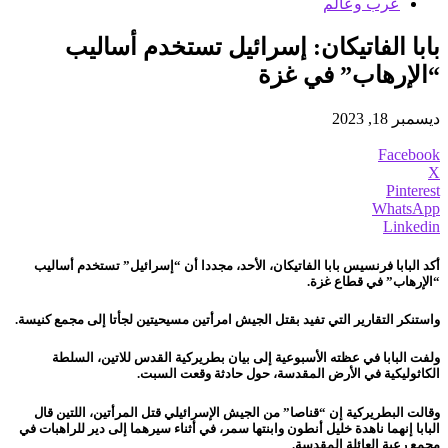
عرب وعالم
بابا الفاتيكان: إسرائيل تستخدم أساليب
“الإرهاب” في غزة
ديسمبر 18, 2023
Facebook
X
Pinterest
WhatsApp
Linkedin
أكد البابا فرنسيس بابا الفاتيكان، الأحد، مجددا أن
“إسرائيل”
تستخدم أساليب
“الإرهاب” في قطاع غزة.
واستنكر التقارير التي تفيد بقتل الجيش امرأتين مسيحيتين لجأتا إلى مجمع كنيسة.
ولفت البابا في عظته الأسبوعية إلى بيان بطريركية القدس للاتين، السلطة
الكاثوليكية في الأرض المقدسة، حول حادثة وقعت السبت.
وقالت البطريركية إن “قناصا” من الجيش الإسرائيلي قتل المرأتين، اللتين قال
البابا إنهما ناهدة خليل أنطون وابنتها سمر، في أثناء سيرهما إلى دير للراهبات في
مجمع رعية العائلة المقدسة.