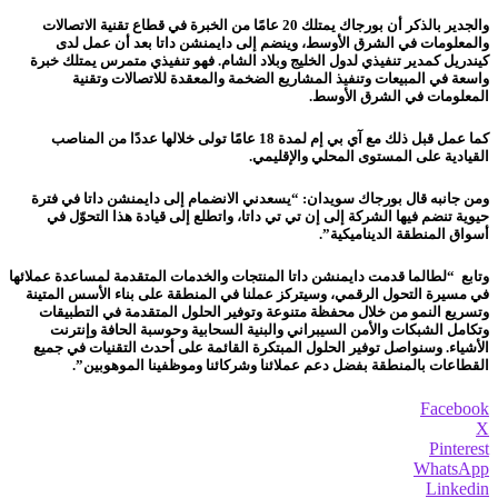
والجدير بالذكر أن بورجاك يمتلك 20 عامًا من الخبرة في قطاع تقنية الاتصالات
والمعلومات في الشرق الأوسط، وينضم إلى دايمنشن داتا بعد أن عمل لدى
كيندريل كمدير تنفيذي لدول الخليج وبلاد الشام. فهو تنفيذي متمرس يمتلك خبرة
واسعة في المبيعات وتنفيذ المشاريع الضخمة والمعقدة للاتصالات وتقنية
المعلومات في الشرق الأوسط.
كما عمل قبل ذلك مع آي بي إم لمدة 18 عامًا تولى خلالها عددًا من المناصب
القيادية على المستوى المحلي والإقليمي.
ومن جانبه قال بورجاك سويدان: “يسعدني الانضمام إلى دايمنشن داتا في فترة
حيوية تنضم فيها الشركة إلى إن تي تي داتا، واتطلع إلى قيادة هذا التحوّل في
أسواق المنطقة الديناميكية”.
وتابع “لطالما قدمت دايمنشن داتا المنتجات والخدمات المتقدمة لمساعدة عملائها
في مسيرة التحول الرقمي، وسيتركز عملنا في المنطقة على بناء الأسس المتينة
وتسريع النمو من خلال محفظة متنوعة وتوفير الحلول المتقدمة في التطبيقات
وتكامل الشبكات والأمن السيبراني والبنية السحابية وحوسبة الحافة وإنترنت
الأشياء. وسنواصل توفير الحلول المبتكرة القائمة على أحدث التقنيات في جميع
القطاعات بالمنطقة بفضل دعم عملائنا وشركائنا وموظفينا الموهوبين”.
Facebook
X
Pinterest
WhatsApp
Linkedin