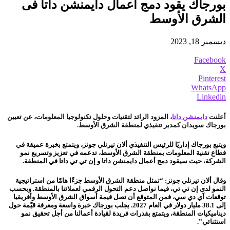
بورجاك يقود دمج أعمال دايمنشن داتا فى
الشرق الأوسط
ديسمبر 18, 2023
Facebook
X
Pinterest
WhatsApp
Linkedin
أعلنت
دايمنشن داتا
، المزود الرائد لتقنيات وحلول تكنولوجيا المعلومات، عن تعيين
بورجاك سويدان كمدير تنفيذي لمنطقة الشرق الأوسط.
ويتبع بورجاك إداريًا للرئيس التنفيذي ألان تيرنلي جونز، ويتمتع بخبرة عميقة في
قطاع تقنية المعلومات بمنطقة الشرق الأوسط، تدعمه في تعزيز وتسريع نمو
الشركة، حيث سيقود دمج أعمال دايمنشن داتا و إن تي تي داتا في المنطقة.
وقال ألان تيرنلي جونز: “تمثل منطقة الشرق الأوسط جزءًا هامًا من استراتيجية
النمو لدى إن تي تي، فيما نواصل دعم التحول الرقمي لعملائنا بالمنطقة. وبحسب
توقعات آي دي سي، فمن المتوقع أن تصل قيمة أسواق الشرق الأوسط وأفريقيا
إلى 38.1 مليار دولار في العام 2027. يجلب بورجاك خبرة واسعة ومعرفة قيّمة حول
ديناميكيات المنطقة، ويتمتع بقدرات فريدة لقيادة أعمالنا من أجل تحقيق نمو
استثنائي”.