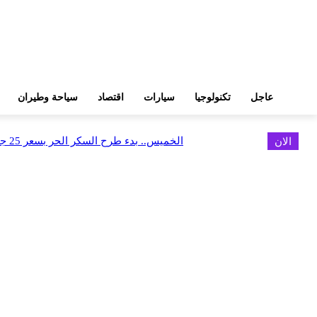
عاجل
تكنولوجيا
سيارات
اقتصاد
سياحة وطيران
الان
الخميس.. بدء طرح السكر الحر بسعر 25 جنيهًا للكيلو
اخر الاخبار
البورصة وجهاز التمثيل التجاري يروجان لسوق المال وجذب الاستثمارات الأجن
أغسطس 6, 2026
FEDIS وحلول تتشاركان في تطوير أول منصة للسياحة الصحية بالمنطقة
أغسطس 6, 2026