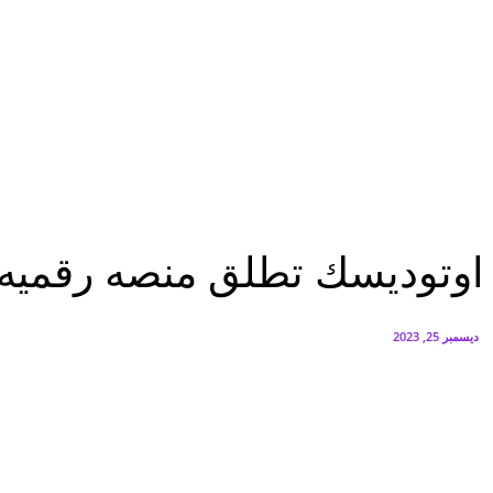
البنك العربي يطلق حملة الاسترداد النقدي الصيفية
أغسطس 6, 2026
سيتي إيدج توقع شراكة مع ڤودافون مصر لتوفير خدمات Triple Play الذكية بمشروع داون تاون بالعلمين الجديدة
أغسطس 6, 2026
تقارير
اوتوديسك تطلق منصه رقميه ذكيه لدفع حلول التحول الرقمي لقطاع التشييد و...
تقارير
اوتوديسك تطلق منصه رقميه ذك
ديسمبر 25, 2023