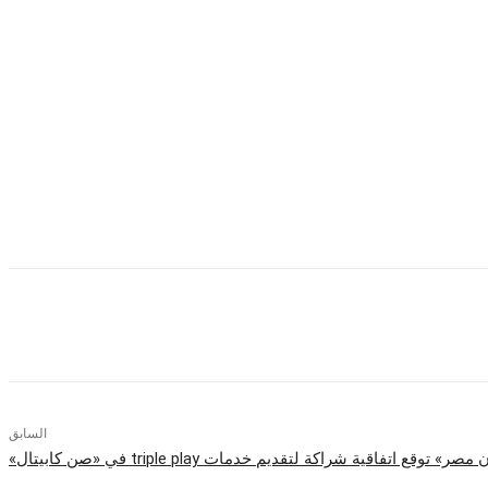
ت في التوقيت المناسب وبالجودة المطلوبة وانعدام هامش الخطر خاصة في
ف ساعدتهم على تحقيق مزيد من التواصل مع عملائهم وتحقيق نتائج ألاعمال مما
تطبيقات لحوسيه سحابيه ذكيه.
كاتب التصميم الداخلي ونتواصل مع العديد من الجهات التعليمية لتدريب وتأهيل
السابق
» توقع اتفاقية شراكة لتقديم خدمات triple play في «صن كابيتال»