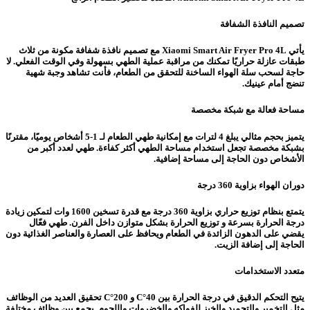
تصميم النافذة الشفافة
يأتي Xiaomi Smart Air Fryer Pro 4L مع تصميم نافذة شفافة مكونة من ثلاث
طبقات عازلة حراريًا تمكنك من مراقبة عملية الطهي بسهولة وفي الوقت الفعلي. لا
حاجة لسحب سلة الهواء الساخنة للتحقق من الطعام، فأنت تشاهد وجبة شهية
تنضج أمام عينيك.
مساحة فعالة مع شبكة مخصصة
يتميز بحجم مثالي يبلغ 4 لترات مع إمكانية طهي الطعام لـ 1-5 أشخاص يوميًا، مقترنًا
بشبكة مخصصة تجعل استخدام مساحة الطهي أكثر كفاءة. طهي لعدد أكبر من
الأشخاص دون الحاجة إلى مساحة إضافية.
دوران الهواء بزاوية 360 درجة
يتمتع بنظام توزيع حراري بزاوية 360 درجة مع قدرة تسخين 1600 وات لتمكين زيادة
درجة الحرارة بسرعة و توزيع الحرارة بشكل متوازن داخل الفرن. طهي فعّال
يقضي على الدهون الزائدة في الطعام ويحافظ على العصارة والعناصر الغذائية دون
الحاجة إلى إضافة الزيت.
متعدد الاستخدامات
يتيح التحكم الدقيق في درجة الحرارة بين 40°C و 200°C تحقيق العديد من الوظائف
مثل التخمير والتجميد والخبز للفواكه والخضروات واللحوم. يجمع بين وظائف مختلفة