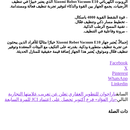
الروبوت الكهربائي Xiaomi Robot Vacuum E10 الذي يعتبر خبيرًا في تنظيف
الأرضيات. يجمع الجهاز بين القوة والذكاء لتوفير تجربة تنظيف فعالة ومستدامة.
– قوة الشفط القوية 4000 باسكال.
– تخطيط مسار ذكي وتنظيف فعّال.
– تقنية المسح الرطب الذكية.
– مرونة وفاعلية في التنظيف.
إجمالاً، يُعتبر جهاز Xiaomi Robot Vacuum E10 خيارًا مثاليًا للأفراد الذين يبحثون
عن تجربة تنظيف متطورة وذكية. بقدرته على التكيف مع البيئات المعقدة وتوفير
تنظيف فعّال وموثوق، يُعتبر هذا الجهاز إضافة قيمة حقيقية للمنازل الحديثة.
Facebook
X
Pinterest
WhatsApp
Linkedin
السابق
باراجوان للتطوير العقاري تعلن عن تعريب علامتها التجارية
التالي
«دار الفؤاد» فرع أكتوبر تحصل على اعتماد JCI للمرة السابعة
ذات الصلة