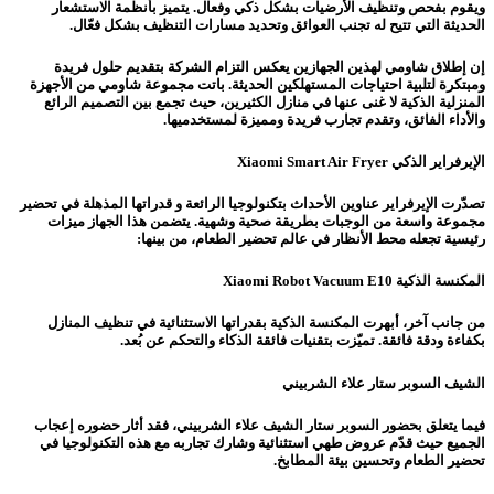
ويقوم بفحص وتنظيف الأرضيات بشكل ذكي وفعال. يتميز بأنظمة الاستشعار
الحديثة التي تتيح له تجنب العوائق وتحديد مسارات التنظيف بشكل فعّال.
إن إطلاق شاومي لهذين الجهازين يعكس التزام الشركة بتقديم حلول فريدة
ومبتكرة لتلبية احتياجات المستهلكين الحديثة. باتت مجموعة شاومي من الأجهزة
المنزلية الذكية لا غنى عنها في منازل الكثيرين، حيث تجمع بين التصميم الرائع
والأداء الفائق، وتقدم تجارب فريدة ومميزة لمستخدميها.
الإيرفراير الذكي Xiaomi Smart Air Fryer
تصدّرت الإيرفراير عناوين الأحداث بتكنولوجيا الرائعة و قدراتها المذهلة في تحضير
مجموعة واسعة من الوجبات بطريقة صحية وشهية. يتضمن هذا الجهاز ميزات
رئيسية تجعله محط الأنظار في عالم تحضير الطعام، من بينها:
المكنسة الذكية Xiaomi Robot Vacuum E10
من جانب آخر، أبهرت المكنسة الذكية بقدراتها الاستثنائية في تنظيف المنازل
بكفاءة ودقة فائقة. تميّزت بتقنيات فائقة الذكاء والتحكم عن بُعد.
الشيف السوبر ستار علاء الشربيني
فيما يتعلق بحضور السوبر ستار الشيف علاء الشربيني، فقد أثار حضوره إعجاب
الجميع حيث قدّم عروض طهي استثنائية وشارك تجاربه مع هذه التكنولوجيا في
تحضير الطعام وتحسين بيئة المطابخ.