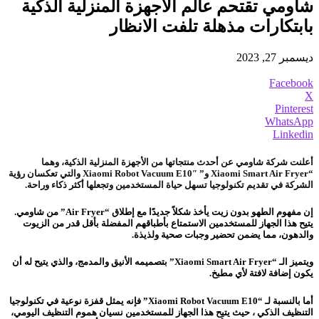
شاومي تقتحم عالم الأجهزة المنزلية الذكية
بابتكارات مذهلة تلفت الانظار
ديسمبر 27, 2023
Facebook
X
Pinterest
WhatsApp
Linkedin
أعلنت شركة شاومي عن أحدث منتجاتها من الأجهزة المنزلية الذكية، وهما
“Xiaomi Smart Air Fryer و” Xiaomi Robot Vacuum E10″ والتي تعكسان رؤية
الشركة في تقديم تكنولوجيا تسهل حياة المستخدمين وتجعلها أكثر ذكاء وراحة.
إن مفهوم الطهو بدون زيت يأخذ شكلاً جديدًا مع إطلاق “Air Fryer” من شاومي.
يتيح هذا الجهاز للمستخدمين الاستمتاع بأطباقهم المفضلة بأقل قدر من الزيوت
والدهون، مما يضمن تحضير وجبات صحية ولذيذة.
ويتميز الـ “Xiaomi Smart Air Fryer” بتصميمه الأنيق والمدمج، والذي يتيح له أن
يكون إضافة لافتة لأي مطبخ.
أما بالنسبة لـ “Xiaomi Robot Vacuum E10” فإنه يمثل قفزة نوعية في تكنولوجيا
التنظيف الذكي ، حيث يتيح هذا الجهاز للمستخدمين نسيان هموم التنظيف اليومي،