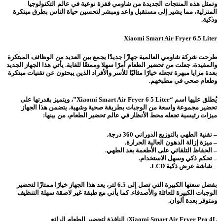
وتمثل هذه المنتجات الجديدة من شاومي قفزة نوعية في عالم التكنولوجيا
المنزلية، مما يشير إلى مستقبل واعد ومبشر لتحسين حياة الناس بطرق مبتكرة
وذكية.
Xiaomi Smart Air Fryer 6.5 Liter
طرحت شركة شاومي العالمية جهازًا جديدًا يجمع بين العديد من الوظائف المبتكرة
والمفيدة، جعلت من تحضير الطعام أمرًا سهلا وممتعًا للغاية. يأتي هذا الجهاز الجديد
بعدة مزايا مبهرة تجعله خيارًا مثاليًا للأسر والأفراد الذين يبحثون عن تقنيات مبتكرة
وطعام صحي في مطبخهم.
يُطلق عليها اسم “Xiaomi Smart Air Fryer 6 5 Liter”، ويتميز بقدرتها على
تحضير مجموعة واسعة من الوجبات بطريقة صحية وشهية. يتضمن هذا الجهاز
ميزات رئيسية تجعله محط الأنظار في عالم تحضير الطعام، من بينها:
– تقنية الطهي بالتوزيع الدوراني 360 درجة.
– ميزة إزالة الدهون العالية الحرارة.
– الحفاظ التلقائي على الأطعمة بعد الطهي.
– تحكم ذكي وسهل الاستخدام.
– شاشة عرض ذكية LCD.
بفضل سعتها الكبيرة التي تصل إلى 6.5 لتر، يعد هذا الجهاز خيارًا ممتازًا لتحضير
الوجبات الكبيرة للعائلة والأصدقاء. كما يأتي مع طبقة غير لاصقة سهلة التنظيف
ومتوفر بعدة ألوان.
Xiaomi Smart Air Fryer Pro 4L: النافذة لتحضير الطعام الرائع