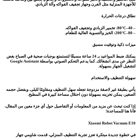
للأجهزة المنزلية مثل الفرن وجهاز تجفيف الفواكه وآلة الزبادي.
نطاق درجات الحرارة
– 40–80°C: تخمير الزبادي وتجفيف الفواكه.
– 80–200°C: الخبز والتسوية العالية للطعام.
ميزات ذكية وتوقيت مسبق
يمكنك ضبط المواعيد بـ 24 ساعة مسبقًا لتستمتع بوجبات صحية في الصباح بغض
النظر عن مدى انشغالك. كما يدعم التحكم الصوتي بواسطة Google Assistant
لتشغيل الجهاز بسهولة.
سهولة التنظيف والاستخدام
يأتي بطبقة غير لاصقة مزدوجة تجعله سهل التنظيف ومقاومًا للبلى. وبفضل حجمه
الصغير، يمكن تخزينه بسهولة دون احتلال مساحة كبيرة في المطبخ.
إذا كنت تبحث عن مزيد من المعلومات أو التفاصيل حول أي جزء معين من المقال،
فأنا هنا للمساعدة!
Xiaomi Robot Vacuum E10
في خطوة جديدة مبتكرة تعزز تجربة التنظيف المنزلي، قدمت شاومي جهاز