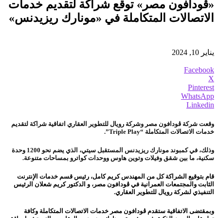
«ڤودافون مصر» توقع شراكة لتقديم خدمات
الاتصالات المتكاملة في «مونارك ريزيدنس»
يناير 10, 2024
Facebook
X
Pinterest
WhatsApp
Linkedin
وقعت شركة ڤودافون مصر وشركة رويال للتطوير العقاري اتفاقية شراكة لتقديم
خدمات الاتصالات المتكاملة “Triple Play”.
وذلك، في كمبوند مونارك ريزيدنس المستقبل سيتي، الذي يضم نحو 1200 وحدة
سكنية، ما بين شقق وفيلات وتوين هاوس ووحدات كواترو بمساحات متنوعة.
قام بتوقيع الشراكة كل من المهندس كريم كامل، رئيس قسم خدمات الإنترنت
الثابت والمجتمعات العمرانية في ڤودافون مصر، و الدكتور كريم شعلان الرئيس
التنفيذي لشركة رويال للتطوير العقاري.
وبمقتضى الاتفاقية ستقدم ڤودافون مصر خدمات الاتصالات المتكاملة وكافة