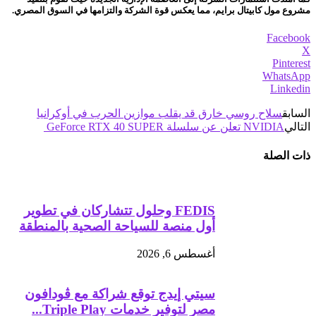
مشروع مول كابيتال برايم، مما يعكس قوة الشركة والتزامها في السوق المصري.
Facebook
X
Pinterest
WhatsApp
Linkedin
السابق
سلاح روسي خارق قد يقلب موازين الحرب في أوكرانيا
التالي
NVIDIA تعلن عن سلسلة GeForce RTX 40 SUPER
ذات الصلة
FEDIS وحلول تتشاركان في تطوير
أول منصة للسياحة الصحية بالمنطقة
أغسطس 6, 2026
سيتي إيدج توقع شراكة مع ڤودافون
مصر لتوفير خدمات Triple Play...