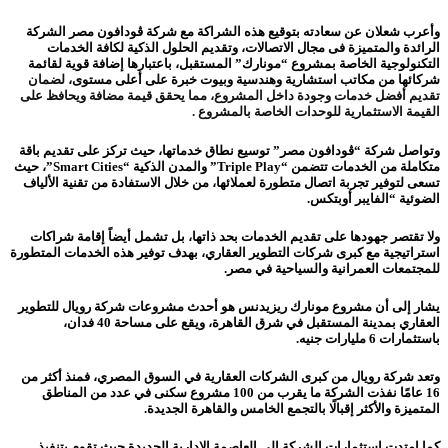
وأعرب شعلان عن سعادته بتوقيع هذه الشراكة مع شركة ڤودافون مصر الشركة
الرائدة والمتميزة فى مجال الاتصالات، وتقديم الحلول الذكية لكافة الخدمات
التكنولوجية الخاصة بمشروع “مونارك” المستقبل، باعتبارها إضافة قوية لقائمة
شركائها من مكاتب استشارية وهندسية وبيوت خبرة على أعلى مستوى،
لضمان
تقديم أفضل خدمات وجودة داخل المشروع، مما يحقق قيمة مضافة ويحافظ على
القيمة الاستثمارية للوحدات الخاصة بالمشروع .
وتواصل شركة “ڤودافون مصر” توسيع نطاق خدماتها، حيث تركز على تقديم باقة
متكاملة من الخدمات تتضمن “Triple Play” والمدن الذكية “Smart Cities”، حيث
تسعى لتوفير تجربة اتصال متطورة لعملائها، من خلال الاستفادة من تقنية الألياف
الضوئية “الفايبر أوبتكس.
ولا تقتصر جهودها على تقديم الخدمات بحد ذاتها، بل تشمل أيضاً إقامة شراكات
استراتيجية مع كبرى شركات التطوير العقاري، بهدف توفير هذه الخدمات المتطورة
للمجتمعات العمرانية والسياحية في مصر.
يشار إلى أن مشروع مونارك ريزيدنس هو أحدث مشروعات شركة رويال للتطوير
العقاري بمدينة المستقبل في شرق القاهرة، ويقع على مساحة 40 فدان،
باستثمارات 6 مليارات جنيه.
وتعد شركة رويال من كبرى الشركات العقارية في السوق المصري، فمنذ أكثر من
16 عامًا نفذت الشركة ما يقرب من 100 مشروع سكنى في عدد من المناطق
المتميزة والأكثر إقبالًا بالتجمع الخامس والقاهرة الجديدة.
كما امتدت استثمارات الشركة إلى العاصمة الإدارية الجديدة حيث تقوم بتنفيذ