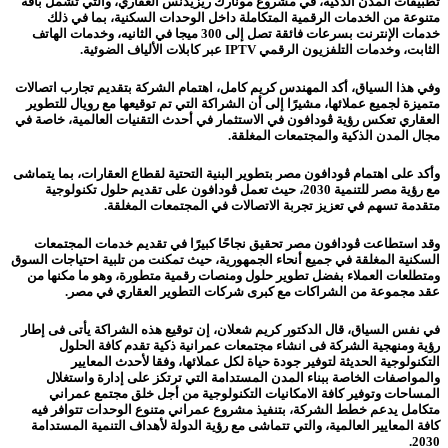
تطبيقات المدن الذكية، في مشروع مونارك ريزيدنس العقاري، والتي تشمل باقة
متنوعة من الخدمات الرقمية المتكاملة داخل الوحدات السكنية، بما في ذلك
خدمات الإنترنت بسرعات فائقة تصل إلى 300 ميجا في الثانيه، وخدمات الهاتف
الثابت، وخدمات التلفزيون الرقمي IPTV عبر كابلات الألياف الضوئية.
وفي هذا السياق، أكد المهندس كريم كامل، اهتمام الشركة بتقديم تجارب اتصالات
متميزة لجميع عملائها، مشيرًا إلى أن الشراكة التي تم توقيعها مع رويال للتطوير
العقاري تعكس رؤية ڤودافون في الاستثمار في أحدث التقنيات العالمية، خاصة في
مجال المدن الذكية والمجتمعات المغلقة.
وأكد على اهتمام ڤودافون مصر بتطوير البنية التحتية لقطاع العقارات، بما يتماشى
مع رؤية مصر للتنمية 2030، حيث تعمل ڤودافون على تقديم حلول تكنولوجية
متقدمة تسهم في تعزيز تجربة الاتصالات في المجتمعات المغلقة.
وقد استطاعت ڤودافون مصر تحقيق نجاحًا كبيرًا في تقديم خدمات المجتمعات
السكنية المغلقة في جميع أنحاء الجمهورية، حيث تمكنت من تلبية احتياجات السوق
ومتطلعات العملاء بفضل تطوير حلول ومنصات رقمية متطورة، وهو ما مكنها من
عقد مجموعة من الشراكات مع كبرى شركات التطوير العقاري في مصر.
في نفس السياق، قال الدكتور كريم شعلان، إن توقيع هذه الشراكة يأتى فى إطار
رؤية ومنهجية الشركة فى انشاء مجتمعات عمرانية ذكية تقدم كافة الحلول
التكنولوجية الحديثة لتوفير جودة حياة لكل عملائها، وفقا لأحدث المعايير
والمواصفات الخاصة ببناء المدن المستدامة التي ترتكز على إدارة واستغلال
المساحات وتوفير كافة الامكانيات التكنولوجية من أجل خلق مجتمع عمراني
متكامل يدعم خطط الشركة، بتنفيذ مشروع عمراني متنوع الوحدات تتوافر فيه
كافة المعايير العالمية، والتي تتماشى مع رؤية الدولة لأهداف التنمية المستدامة
2030.