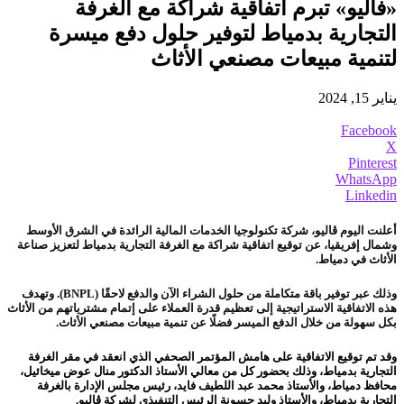
«فاليو» تبرم اتفاقية شراكة مع الغرفة
التجارية بدمياط لتوفير حلول دفع ميسرة
لتنمية مبيعات مصنعي الأثاث
يناير 15, 2024
Facebook
X
Pinterest
WhatsApp
Linkedin
أعلنت اليوم ڤاليو، شركة تكنولوجيا الخدمات المالية الرائدة في الشرق الأوسط
وشمال إفريقيا، عن توقيع اتفاقية شراكة مع الغرفة التجارية بدمياط لتعزيز صناعة
الأثاث في دمياط.
وذلك عبر توفير باقة متكاملة من حلول الشراء الآن والدفع لاحقًا (BNPL). وتهدف
هذه الاتفاقية الاستراتيجية إلى تعظيم قدرة العملاء على إتمام مشترياتهم من الأثاث
بكل سهولة من خلال الدفع الميسر فضلًا عن تنمية مبيعات مصنعي الأثاث.
وقد تم توقيع الاتفاقية على هامش المؤتمر الصحفي الذي انعقد في مقر الغرفة
التجارية بدمياط، وذلك بحضور كل من معالي الأستاذ الدكتور منال عوض ميخائيل،
محافظ دمياط، والأستاذ محمد عبد اللطيف فايد، رئيس مجلس الإدارة بالغرفة
التجارية بدمياط، والأستاذ وليد حسونة الرئيس التنفيذي لشركة ڤاليو.