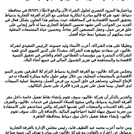
وباعتبارها المزود الحصري لحلول الشراء الآن والدفع لاحقًا (BNPL) في محافظة
دمياط، تقود شركة ڤاليو مبادرة ابتكارية تتماشى مع التزام الغرفة التجارية بدمياط
بتحقيق التنمية الاقتصادية في المحافظة، حيث يساهم هذا التعاون بشكل فعال في
العديد من الجوانب التي تشهد تحسين النشاط التجاري مما له تأثير إيجابي على
خلق فرص عمل، وجعل المصنعين أكثر نجاحاً، وتحسين حياة المجتمعات المحلية
حيث يمكنهم أن يعيشوا نمط حياة أفضل.
وتعليقًا على هذه الشراكة، أعرب الأستاذ وليد حسونة، الرئيس التنفيذي لشركة
«ڤاليو» عن سعادته بتوقيع هذه الشراكة، مشددّا على الدور الحيوي الذي تلعبه
الشراكات المثمرة بين مؤسسات القطاعين العام والخاص في تحقيق التنمية
الاقتصادية والمساهمة في تعزيز الشمول المالي في جميع أنحاء البلاد.
وتعكس شراكة «ڤاليو» مع الغرفة التجارية بدمياط التزام كلا الطرفين بتعزيز النمو
الاقتصادي بالمجتمعات المحلية، من خلال توفير حلول مالية مبتكرة للعملاء تدعم
الإنتاج المحلي، وتساهم في خلق المزيد من فرص العمل، وتنشيط عملية المبيعات
لدى التجار، بينما تعمل على تعزيز قدرة الأفراد على تحمل التكاليف.
والجدير بالذكر أن شركة «ڤاليو» سوف تقوم بإنشاء نقاط تفعيل خاصة داخل مقر
الغرفة التجارية بدمياط، والتي ستتيح للعملاء التسجيل في خدمات «ڤاليو» والتعرف
على باقة الخدمات والمنتجات التي تقدمها الشركة، والتي تساعدهم على الاستفادة
من تجربة تسوق سهلة لتلبية احتياجاتهم المالية. بالإضافة إلى ذلك، سوف تقوم
«ڤاليو» بإنشاء نقطة تفعيل داخل مول دمياط بمحافظة القاهرة.
ومن جانبه أعرب محمد عبد اللطيف فايد، رئيس مجلس الإدارة بالغرفة التجارية
بدمياط، عن اعتزازه بالتعاون مع شركة «ڤاليو» في مبادرة تهدف إلى تنمية صناعة