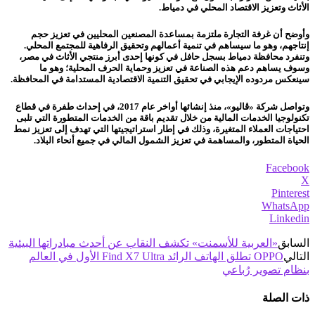
الأثاث وتعزيز الاقتصاد المحلي في دمياط.
وأوضح أن غرفة التجارة ملتزمة بمساعدة المصنعين المحليين في تعزيز حجم
إنتاجهم، وهو ما سيساهم في تنمية أعمالهم وتحقيق الرفاهية للمجتمع المحلي.
وتنفرد محافظة دمياط بسجل حافل في كونها إحدى أبرز منتجي الأثاث في مصر،
وسوف يساهم دعم هذه الصناعة في تعزيز وحماية الحرف المحلية؛ وهو ما
سينعكس مردوده الإيجابي في تحقيق التنمية الاقتصادية المستدامة في المحافظة.
وتواصل شركة «ڤاليو»، منذ إنشائها أواخر عام 2017، في إحداث طفرة في قطاع
تكنولوجيا الخدمات المالية من خلال تقديم باقة من الخدمات المتطورة التي تلبى
احتياجات العملاء المتغيرة، وذلك في إطار استراتيجيتها التي تهدف إلى تعزيز نمط
الحياة المتطور، والمساهمة في تعزيز الشمول المالي في جميع أنحاء البلاد.
Facebook
X
Pinterest
WhatsApp
Linkedin
السابق
«العربية للأسمنت» تكشف النقاب عن أحدث مبادراتها البيئية
التالي
OPPO تطلق الهاتف الرائد Find X7 Ultra الأول في العالم
بنظام تصوير رُباعي
ذات الصلة