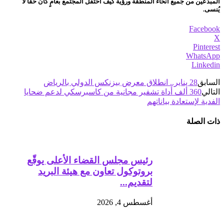
المبدعين من جميع أنحاء المنطقة ورؤية كيف احتفل المجتمع بعامٍ كان حقّاً لا
يُنسى.
Facebook
X
Pinterest
WhatsApp
Linkedin
السابق
28 يناير.. انطلاق معرض بيزنكس الدولي بالرياض
التالي
360 ألف أداة تشفير مجانية من كاسبرسكي لدعم ضحايا
الفدية لإستعادة بياناتهم
ذات الصلة
رئيس مجلس القضاء الأعلى يوقّع
بروتوكول تعاون مع هيئة البريد
لتقديم...
أغسطس 4, 2026