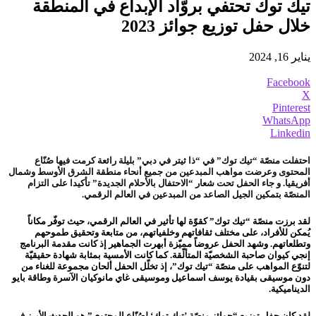
تيك توك تحتفي بروّاد الإبداع في المنطقة
خلال حفل توزيع جوائز 2023
يناير 16, 2024
Facebook
X
Pinterest
WhatsApp
Linkedin
احتفلت منصّة “تيك توك” في “ذا ثيتر في دبي” بليلة رائعة كرمت فيها صُنّاع
المحتوى وعرضت مواهب المبدعين من جميع أنحاء منطقة الشرق الأوسط وشمال
أفريقيا. و جاء الحفل تحت شعار “الاحتفال بالأحلام الجديدة” تأكيدا على التزام
المنصّة بتمكين الجيل الصاعد من المبدعين في العالم الرقمي.
لقد برزت منصّة “تيك توك” كقوّة لها تأثير في العالم الرقمي، حيث توفّر مكاناً
يُمكن للأفراد، على مختلف ثقافاتهم وخلفياتهم، من متابعة وتحقيق طموحهم
وتطلعاتهم. وشهد الحفل عروضاً مميّزة أبهرت الجماهير إذ كانت مقدمة البرنامج
إنجي كيوان صاحبة الشخصيّة المتألّقة. كما كانت الأمسية بمثابة شهادة حقيقيّة
لتنوّع المواهب على منصّة “تيك توك”، إذ تخلّل الحفل ألحان مجموعة للغناء من
دون موسيقى بقيادة يوسف اسماعيل وموسيقى غاي مانوكيان الآسرة وطاقة بايو
الديناميكية.
لقد كان حفل توزيع “جوائز منصّة ’تيك توك‘ لصُنّاع المحتوى” هو الحدث الأبرز في