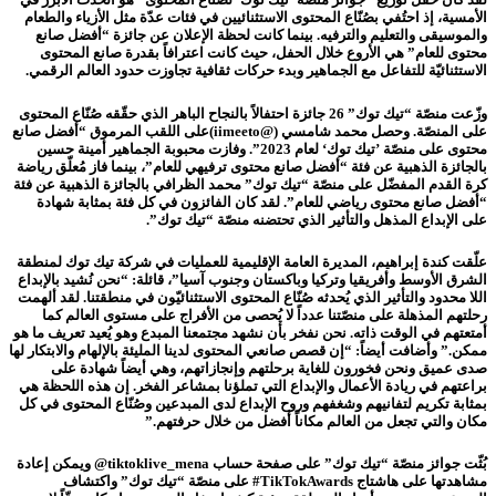
الأمسية، إذ احتُفي بصُنّاع المحتوى الاستثنائيين في فئات عدّة مثل الأزياء والطعام
والموسيقى والتعليم والترفيه. بينما كانت لحظة الإعلان عن جائزة “أفضل صانع
محتوى للعام” هي الأروع خلال الحفل، حيث كانت اعترافاً بقدرة صانع المحتوى
الاستثنائيّة للتفاعل مع الجماهير وبدء حركات ثقافية تجاوزت حدود العالم الرقمي.
وزّعت منصّة “تيك توك” 26 جائزة احتفالاً بالنجاح الباهر الذي حقّقه صُنّاع المحتوى
على المنصّة. وحصل محمد شامسي (@iimeeto)على اللقب المرموق “أفضل صانع
محتوى على منصّة ’تيك توك‘ لعام 2023”. وفازت محبوبة الجماهير أمينة حسين
بالجائزة الذهبية عن فئة “أفضل صانع محتوى ترفيهي للعام”، بينما فاز مُعلّق رياضة
كرة القدم المفضّل على منصّة “تيك توك” محمد الظرافي بالجائزة الذهبية عن فئة
“أفضل صانع محتوى رياضي للعام”. لقد كان الفائزون في كل فئة بمثابة شهادة
على الإبداع المذهل والتأثير الذي تحتضنه منصّة “تيك توك”.
علّقت كندة إبراهيم، المديرة العامة الإقليمية للعمليات في شركة تيك توك لمنطقة
الشرق الأوسط وأفريقيا وتركيا وباكستان وجنوب آسيا”، قائلة: “نحن نُشيد بالإبداع
اللا محدود والتأثير الذي يُحدثه صُنّاع المحتوى الاستثنائيّون في منطقتنا. لقد ألهمت
رحلتهم المذهلة على منصّتنا عدداً لا يُحصى من الأفراج على مستوى العالم كما
أمتعتهم في الوقت ذاته. نحن نفخر بأن نشهد مجتمعنا المبدع وهو يُعيد تعريف ما هو
ممكن.” وأضافت أيضاً: “إن قصص صانعي المحتوى لدينا المليئة بالإلهام والابتكار لها
صدى عميق ونحن فخورون للغاية برحلتهم وإنجازاتهم، وهي أيضاً شهادة على
براعتهم في ريادة الأعمال والإبداع التي تملؤنا بمشاعر الفخر. إن هذه اللحظة هي
بمثابة تكريم لتفانيهم وشغفهم وروح الإبداع لدى المبدعين وصُنّاع المحتوى في كل
مكان والتي تجعل من العالم مكاناً أفضل من خلال حرفتهم.”
بُثّت جوائز منصّة “تيك توك” على صفحة حساب tiktoklive_mena@ ويمكن إعادة
مشاهدتها على هاشتاج TikTokAwards# على منصّة “تيك توك” واكتشاف