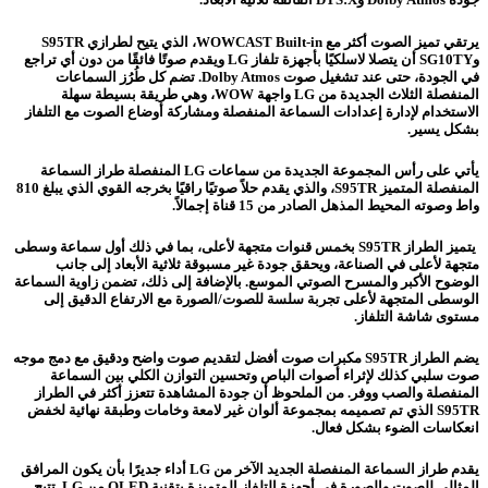
يرتقي تميز الصوت أكثر مع WOWCAST Built-in، الذي يتيح لطرازي S95TR
وSG10TY أن يتصلا لاسلكيًا بأجهزة تلفاز LG ويقدم صوتًا فائقًا من دون أي تراجع
في الجودة، حتى عند تشغيل صوت Dolby Atmos. تضم كل طُرُز السماعات
المنفصلة الثلاث الجديدة من LG واجهة WOW، وهي طريقة بسيطة سهلة
الاستخدام لإدارة إعدادات السماعة المنفصلة ومشاركة أوضاع الصوت مع التلفاز
بشكل يسير.
يأتي على رأس المجموعة الجديدة من سماعات LG المنفصلة طراز السماعة
المنفصلة المتميز S95TR، والذي يقدم حلاً صوتيًا راقيًا بخرجه القوي الذي يبلغ 810
واط وصوته المحيط المذهل الصادر من 15 قناة إجمالاً.
يتميز الطراز S95TR بخمس قنوات متجهة لأعلى، بما في ذلك أول سماعة وسطى
متجهة لأعلى في الصناعة، ويحقق جودة غير مسبوقة ثلاثية الأبعاد إلى جانب
الوضوح الأكبر والمسرح الصوتي الموسع. بالإضافة إلى ذلك، تضمن زاوية السماعة
الوسطى المتجهة لأعلى تجربة سلسة للصوت/الصورة مع الارتفاع الدقيق إلى
مستوى شاشة التلفاز.
يضم الطراز S95TR مكبرات صوت أفضل لتقديم صوت واضح ودقيق مع دمج موجه
صوت سلبي كذلك لإثراء أصوات الباص وتحسين التوازن الكلي بين السماعة
المنفصلة والصب ووفر. من الملحوظ أن جودة المشاهدة تتعزز أكثر في الطراز
S95TR الذي تم تصميمه بمجموعة ألوان غير لامعة وخامات وطبقة نهائية لخفض
انعكاسات الضوء بشكل فعال.
يقدم طراز السماعة المنفصلة الجديد الآخر من LG أداء جديرًا بأن يكون المرافق
المثالي للصوت والصورة في أجهزة التلفاز المتميزة بتقنية OLED من LG. تتيح