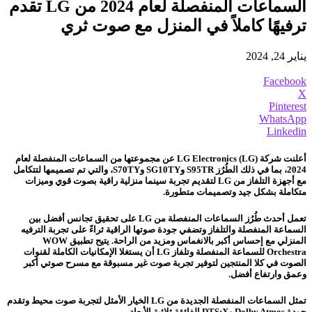
السماعات المنفصلة لعام 2024 من LG تقدم
ترفيهًا كاملاً في المنزل مع صوت ثري
يناير 24, 2024
Facebook
X
Pinterest
WhatsApp
Linkedin
أعلنت شركة LG Electronics (LG) عن مجموعتها من السماعات المنفصلة لعام
2024، بما في ذلك الطُرُز S95TR وSG10TY وS70TY، والتي تم تصميمها لتتكامل
مع أجهزة التلفاز من LG لتقديم تجربة سينما منزلية راقية بصوت قوي وميزات
متكاملة بشكل جيد وتصميمات متطورة.
تعمل أحدث طُرُز السماعات المنفصلة من LG على تحقيق تجانس أفضل بين
السماعة المنفصلة والتلفاز وتضفي جودة صوتها الراقية ثراءً على تجربة الترفيه
المنزلي مع إحساس أكبر بالانغماس ومزيد من الراحة. يتيح تطبيق WOW
Orchestra للسماعة المنفصلة وتلفاز LG أن يستغلا الإمكانيات الكاملة لقنوات
الصوت في كلا المنتجين لتوفير تجربة صوت غير مسبوقة مع مسرح صوتي أكبر
وعمق وارتفاع أفضل.
تمثل السماعات المنفصلة الجديدة من LG الخيار الأمثل لتجربة صوت محيط وتقدم
جودة Dolby Atmos وDTS:X الفائقة ثلاثية الأبعاد.