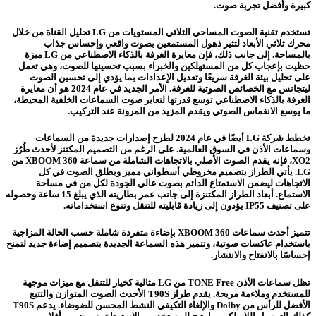
كبيرة وأفضل تجربة صوت.
تستخدم تقنية الصوت المساحي الثلاثي المستويات من LG تحليل القناة من خلال
محرك ثلاثي الأبعاد لتثير ذهول المستمعين بصوت واقعي وإحساس جذاب
بالمساحة. إلى جانب ذلك، فإن معايرة الغرفة بالذكاء الاصطناعي من LG ميزة
حظيت بإعجاب كل من المستهلكين والخبراء بسبب تحسينها للصوت، وهي تعمل
على تحليل بيئة الغرفة سريعًا وتعديل الإعدادات بما يؤدي إلى تحسين الصوت
ليتجانس مع الخصائص الصوتية للغرفة. الأمر الجديد في عام 2024 هو أن معايرة
الغرفة بالذكاء الاصطناعي توسع قدرتها لتعاير صوت السماعات الخلفية المحيطة،
ما يوسع الانغماس الصوتي ويقدم المزيد من المرونة عند التركيب.
تخطط شركة LG أيضًا في عام 2024 لطرح إصدارات جديدة من السماعات
وسماعات الأذن في السوق العالمية. على الرغم من التصميم المكتنز لأحدث طُرُز
XO2، فإنه يقدم الصوت الأصلي بالاتجاهات الشاملة من سماعة XBOOM 360 من
LG. يأتي الطراز بتصميم مخروطي أسطواني مميز ويطلق الصوت في كل
الاتجاهات ليضمن الاستمتاع الدائم بصوت عالي الجودة لكل من في مساحة
الاستماع. أبعاد الطراز المكتنزة إلى جانب عمر بطاريته الذي يبلغ 15 ساعة وحصوله
على تصنيف IP55 يؤدون إلى زيادة قابليته للتنقل وتنوع استخداماته.
تتميز أحدث سماعات XBOOM 360 بإضاءة متفردة شاملة حسب الحالة المزاجية
باستخدام عاكسات صوتية، وتتميز هذه السماعة الجديدة بتصميم إضاءة جديد لتمنح
إحساسًا بالانفتاح والانتشار.
تظل سماعات الأذن TONE Free من LG مثالية كخيار للتنقل مع ميزات موجهة
للمستخدم وملاءمة مريحة. يقدم طراز T90S الأحدث الصوت المتوازن والتتبع
الأفضل للرأس من Dolby والإلغاء التكيفي النشط المحسن للضوضاء. يدعم T90S