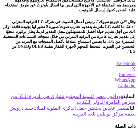
كذلك التوصيل اللاسلكي، ما يتيح للمستخدمين الاستمتاع بعروضهم وأفلامهم
وموسيقاهم المفضلة عبر الأجهزة التي ليس بها اتصال بلوتوث عن طريق استخدام
علبة الشحن كجهاز إرسال للبلوتوث.
وقال “لي جيونغ سيوك”، رئيس أعمال الصوت في شركة LG للترفيه المنزلي
“دائمًا ما كانت LG ملتزمة بتقديم تجارب صوت/صورة لا نظير لها بجودة فائقة، وكل
ذلك من أجل تقديم حياة أفضل للمستهلكين محل التقدير لدينا. يظل تركيزنا متجهًا
إلى تقديم تجارب غامرة من الترفيه المنزلي من خلال منتجات السماعات المنفصلة
المتميزة من LG، ما يضمن استمتاع عملائنا بأفضل المنتجات مع المزيد من
التحسين في الصوت المحيط المجهز لأجهزة التلفاز بتقنية OLED وQNED من
LG”.
Facebook
X
Pinterest
WhatsApp
Linkedin
السابق
ڤودافون مصر لتنمية المجتمع تشارك في الدورة الـ55 من
معرض القاهرة الدولي للكتاب
التالي
قصر عابدين يحتضن حفل الذكرى المئوية لميلاد سيد درويش
نظمه مركز أبوظبي للغة العربية
ذات الصلة