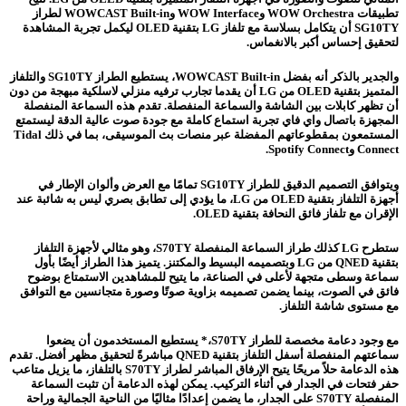
تطبيقات WOW Orchestra وWOW Interface وWOWCAST Built-in لطراز
SG10TY أن يتكامل بسلاسة مع تلفاز LG بتقنية OLED ليكمل تجربة المشاهدة
لتحقيق إحساس أكبر بالانغماس.
والجدير بالذكر أنه بفضل WOWCAST Built-in، يستطيع الطراز SG10TY والتلفاز
المتميز بتقنية OLED من LG أن يقدما تجارب ترفيه منزلي لاسلكية مبهجة من دون
أن تظهر كابلات بين الشاشة والسماعة المنفصلة. تقدم هذه السماعة المنفصلة
المجهزة باتصال واي فاي تجربة استماع كاملة مع جودة صوت عالية الدقة ليستمتع
المستمعون بمقطوعاتهم المفضلة عبر منصات بث الموسيقى، بما في ذلك Tidal
Connect وSpotify Connect.
ويتوافق التصميم الدقيق للطراز SG10TY تمامًا مع العرض وألوان الإطار في
أجهزة التلفاز بتقنية OLED من LG، ما يؤدي إلى تطابق بصري ليس به شائبة عند
الإقران مع تلفاز فائق النحافة بتقنية OLED.
ستطرح LG كذلك طراز السماعة المنفصلة S70TY، وهو مثالي لأجهزة التلفاز
بتقنية QNED من LG وبتصميمه البسيط والمكتنز. يتميز هذا الطراز أيضًا بأول
سماعة وسطى متجهة لأعلى في الصناعة، ما يتيح للمشاهدين الاستمتاع بوضوح
فائق في الصوت، بينما يضمن تصميمه بزاوية صوتًا وصورة متجانسين مع التوافق
مع مستوى شاشة التلفاز.
مع وجود دعامة مخصصة للطراز S70TY،* يستطيع المستخدمون أن يضعوا
سماعتهم المنفصلة أسفل التلفاز بتقنية QNED مباشرةً لتحقيق مظهر أفضل. تقدم
هذه الدعامة حلاً مريحًا يتيح الإرفاق المباشر لطراز S70TY بالتلفاز، ما يزيل متاعب
حفر فتحات في الجدار في أثناء التركيب. يمكن لهذه الدعامة أن تثبت السماعة
المنفصلة S70TY على الجدار، ما يضمن إعدادًا مثاليًا من الناحية الجمالية وراحة