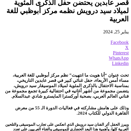
قصر عابدين يحتضن حفل الذكرى المئوية
لميلاد سيد درويش نظمه مركز أبوظبي للغة
العربية
يناير 25, 2024
Facebook
X
Pinterest
WhatsApp
Linkedin
تحت عنوان “أنا هويت ما انتهيت” نظم مركز أبوظبي للغة العربية،
مساء أمس الأربعاء، حفل غنائي كبير في قصر عابدين التاريخي،
بمناسبة الاحتفال بالذكرى المئوية لميلاد الموسيقار سيد درويش،
يتضمن مجموعة من أشهر أغانيه في احتفالية كبيرة تجمع مجموعة من
فناني العالم العربي، بصحبة أوركسترا المايسترو شادي عبدالسلام.
وذلك على هامش مشاركته في فعاليات الدورة الـ 55 من معرض
القاهرة الدولي للكتاب 2024.
ويبرز الحفل أثر الفنان سيد درويش الذي انعكس على تجارب الموسيقى والتلحين
العربية كلها، وأهمية هذا البعد الحضاري للموسيقى والغناء العربيين على تعدد