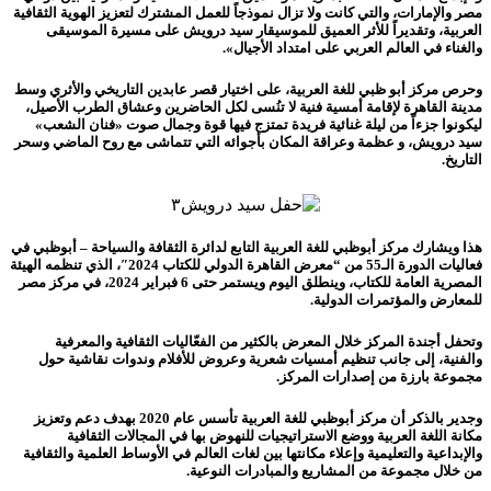
مصر والإمارات، والتي كانت ولا تزال نموذجاً للعمل المشترك لتعزيز الهوية الثقافية
العربية، وتقديراً للأثر العميق للموسيقار سيد درويش على مسيرة الموسيقى
والغناء في العالم العربي على امتداد الأجيال».
وحرص مركز أبو ظبي للغة العربية، على اختيار قصر عابدين التاريخي والأثري وسط
مدينة القاهرة لإقامة أمسية فنية لا تنُسى لكل الحاضرين وعشاق الطرب الأصيل،
ليكونوا جزءاً من ليلة غنائية فريدة تمتزج فيها قوة وجمال صوت «فنان الشعب»
سيد درويش، و عظمة وعراقة المكان بأجوائه التي تتماشى مع روح الماضي وسحر
التاريخ.
هذا ويشارك مركز أبوظبي للغة العربية التابع لدائرة الثقافة والسياحة – أبوظبي في
فعاليات الدورة الـ55 من “معرض القاهرة الدولي للكتاب 2024″، الذي تنظمه الهيئة
المصرية العامة للكتاب، وينطلق اليوم ويستمر حتى 6 فبراير 2024، في مركز مصر
للمعارض والمؤتمرات الدولية.
وتحفل أجندة المركز خلال المعرض بالكثير من الفعّاليات الثقافية والمعرفية
والفنية، إلى جانب تنظيم أمسيات شعرية وعروض للأفلام وندوات نقاشية حول
مجموعة بارزة من إصدارات المركز.
وجدير بالذكر أن مركز أبوظبي للغة العربية تأسس عام 2020 بهدف دعم وتعزيز
مكانة اللغة العربية ووضع الاستراتيجيات للنهوض بها في المجالات الثقافية
والإبداعية والتعليمية وإعلاء مكانتها بين لغات العالم في الأوساط العلمية والثقافية
من خلال مجموعة من المشاريع والمبادرات النوعية.