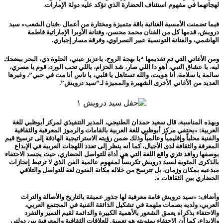
لهجاتهما في مفهوم استئناف الحضارة الذي تؤكد عليه دولة الإمارات.
فيما تضمنت الأمسية الغنائية باقة متميزة ومختارة من أعمال «فنان الشعب» سيد
درويش، قدمها كل من الفنان محمد محسن، وفنانة الأوبرا الإماراتية فاطمة
الهاشمي، والفنانة التونسية عبير النصراوي، وفرقة مسار إجباري.
ومن الأغاني التي تم تقديمها “يا بهجة الروح، ياعزيز عيني، الحلوة دي، البحر بيضحك
ليه، يا عشاق النبي، أهو دا اللي صار، شد الحزام، ياللي تحب الورد، قوم يا مصري،
سالمة يا سلامة، أنا هويت، والله تستاهل يا قلبي، يا ناس أنا مت في حبي”، وغيرها
العديد من الأغاني الأخرى الشهيرة والمميزة لـ”سيد درويش”.
وبهذه المناسبة، قال سعيد حمدان الطنيجي، المدير التنفيذي لمركز أبوظبي للغة
العربية: «يحتفي مركز أبوظبي للغة العربية بالقامات والرموز المعرفية والثقافية
والفنية محلياً وإقليمياً وعالمياً وذلك ضمن رؤيته الاستراتيجية الهادفة إلى ترسيخ قيم
المعرفة والثقافة لدى الأجيال، كما أنه ينظر إلى تعدد اللهجات العربية في الإبداع
بوصفها روافد تثري واقع اللغة التي هي أداة للتواصل الحضاري، حيث يجسد الاحتفاء
بالذكرى المئوية لسيد درويش تكريساً لمفهوم عالمية الفن الذي لا ترتبط إنجازات
مبدعيه بمكان وزمان، بل تترسخ من خلاله مكانة الفنون لغة للتواصل والتلاقي
الحضاري بين الثقافات ».
وأضاف: «سيد درويش قامة معرفية لها جذور عميقة بالتاريخ والأصالة والتراث
العربي، ولديه بصمات ملهمة في تشكيل الذائقة الفنية في المجتمع العربي،
والاحتفاء بذكراه يعمق الشعور بالأهمية الكبيرة والدائمة لقيم التميز والتفرد
والإبداع، كما أن الاحتفاء بمئويته هو تعميق للعلاقات الثقافية والمعرفية بين دولتي