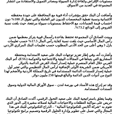
مستويات الإقراض وكفاءة إدارة السيولة ومصادر التمويل والاستفادة من انتشار
المجموعة في العديد من الاسواق.
وأضافت أن البنك حقق مؤشرات أداء قوية مع المحافظة على جودة محفظته
الائتمانية ونسبة تغطية المخصصات للديون غير العاملة والتي تفوق الـ 100% دون
احتساب قيمة الضمانات، مع الاحتفاظ بمستويات سيولة مرتفعة، حيث بلغت نسبة
القروض إلى الودائع
73.2
%.
وبينت الصادق أن المجموعة تحتفظ بقاعدة رأسمال قوية يتركز معظمها ضمن
رأس المال الأساسي حيث بلغت نسبة كفاية رأس المال
17.5
% حسب تعليمات
بازل 3 وهي أعلى من الحد الأدنى المطلوب حسب تعليمات البنك المركزي الأردني
.
وأشارت أنه، وفي إطار تعزيز توجهات البنك على صعيد الاستدامة و
محفظة
المشاريع التي
يتبناها في المجالات البيئية والاجتماعية والحوكمة
(ESG)
، أتم البنك
العربي خلال العام المنصرم عملية إصدار أسناد القرض الدائمة
بالدولار
الأمريكي
ضمن الشريحة الأولى الإضافية لرأس المال التنظيمي والتي تعتبر أول
عملية إصدار للسندات الدائمة المستدامة في تاريخ المملكة الأردنية و
الأضخم
لهذا
النوع من أدوات الدين الدائمة والبالغ قيمتها 250 مليون دولار.
وقد تم إدراج هذه الأسناد في بورصة لندن – سوق الأوراق المالية الدولية وسوق
السندات المستدامة.
وفيما يتعلق
باستراتيجية
البنك على صعيد التحول الرقمي، أكدت الصادق أن البنك
حريص على
مواكبة التطلعات والاحتياجات المالية لعملائه مشيرة إلى الدور الذي
تقوم به “شركة أكابس للتكنولوجيا المالية” – الذراع التكنولوجي للبنك في هذا
المجال والتي تعمل على تطوير وإدارة الحلول الرقمية
وتصميم برامج تكنولوجيا