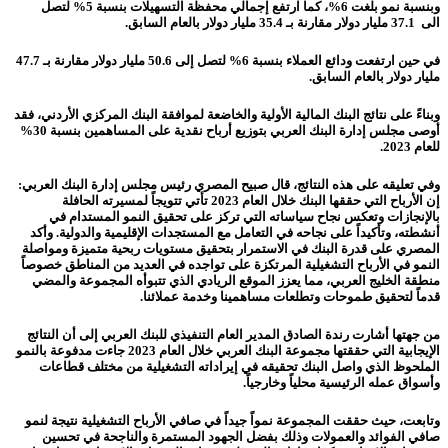
وبنسبة نمو بلغت
6
%، كما ارتفع إجمالي محفظة التسهيلات بنسبة
5
% لتصل
الى
37.1
مليار دولار مقارنة بـ 35.4 مليار دولار بالعام السابق.
في حين ارتفعت ودائع العملاء بنسبة
6
% لتصل إلى
50.6
مليار دولار مقارنة بـ 47.7
مليار دولار بالعام السابق
.
وبناءً على نتائج البنك المالية
الأولية والخاضعة لموافقة البنك المركزي الأردني،
فقد
أوصى مجلس إدارة البنك العربي بتوزيع أرباح نقدية على المساهمين بنسبة
30
%
للعام 2023
.
وفي تعليقه على هذه النتائج، قال صبيح المصري رئيس مجلس إدارة البنك العربي:
إن الأرباح التي حققها البنك خلال العام 2023 تأتي تتويجاً لمسيرته الحافلة
بالإنجازات وتعكس نجاح سياساته التي تركز على تحقيق النمو المستدام في
أنشطته، وتأكيداً على نجاحه في التعامل مع المستجدات الإقليمية والدولية. وأكد
المصري على قدرة
البنك
في الاستمرار بتحقيق مستويات ربحية متميزة ومواصلة
النمو في الأرباح التشغيلية
المرتكزة على تواجده في العديد من المناطق خصوصاً
منطقة الخليج العربي، مما يعزز الموقع الريادي الذي تتبوأه المجموعة والمضي
قدماً لتحقيق طموحات وتطلعات مساهمينا وخدمة عملائنا.
من جهتها أشارت رندة الصادق المدير العام التنفيذي للبنك العربي إلى أن النتائج
الإيجابية التي حققتها مجموعة البنك العربي خلال العام 2023 جاءت مدفوعة بالنمو
الملحوظ الذي واصل البنك تحقيقه في إيراداته التشغيلية من مختلف قطاعات
وأسواق عمله الرئيسية محلياً وخارجياً.
وتابعت، حيث حققت المجموعة
نمواً جيداً في صافي الأرباح التشغيلية نتيجة لنمو
صافي الفوائد والعمولات وذلك بفضل الجهود المستمرة والناجحة في تحسين