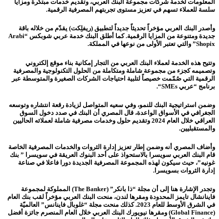
المعلومات لخدمة شركات مجموعة البنك العربي، وتقديم خدمات مبتكرة ومزايا
سلسة للعملاء تسهم في تعزيز مستوى تجربتهم المصرفية الرقمية
.
وأ
صدر البنك العربي مؤخراً تحديثاً جديداً لتطبيق (ريفلِكت) يقدّم من خلاله باقة
جديدة ومتنوعة من المزايا الرقمية
. كما
أطلق البنك
خدمة عربي شوبكس “
Arabi
Shopix
” والتي تعتبر الأولى من نوعها في المملكة.
وتتيح هذه الخدمة لعملاء البنك العربي من التجار إمكانية بناء موقع إلكتروني
وتصميمه كجزء من مجموعة شاملة ومتكاملة من الحلول التكنولوجية والمصرفية
الرقمية التي صُمّمت خصيصاً لتلبية احتياجات الشركات الصغيرة والمتوسطة عبر
برنامج “عربي
SMEs
“.
وضمن استراتيجية البنك للنمو، وفي سعيه المتواصل لزيادة رقعة انتشاره وتوسعه
الجغرافي في الأسواق الواعدة، قال المصري أن البنك في صدد دخول السوق
العراقي خلال العام 2024 وتقديم حلول وخدمات مصرفية شاملة لعملائه الحاليين
والمستقبليين.
وأضاف المصري أنه وضمن إطار تعزيز إدارة الثروات والخدمات المصرفية الخاصة
قام البنك العربي
سويسرا بالاستحواذ على أحد البنوك العريقة في سويسرا ” بنك
غونيه”، حيث سيكون لهذه المجموعة المصرفية الجديدة دورا فاعلا في صناعة
إدارة الثروات بسويسرا.
وتجدر الإشارة هنا إلى أن مجلة “ذا بانكر”
(The Banker)
المملوكة لمجموعة
فاينانشال تايمز المحدودة ومقرها لندن، منحت البنك العربي مؤخراً لقب بنك العام
في الشرق الأوسط للعام 2023. كذلك
منحت مجلة “غلوبال فاينانس” العالميّة
(
Global Finance
) ومقرها نيويورك البنك العربي خلال العام المنصرم جائزة أفضل