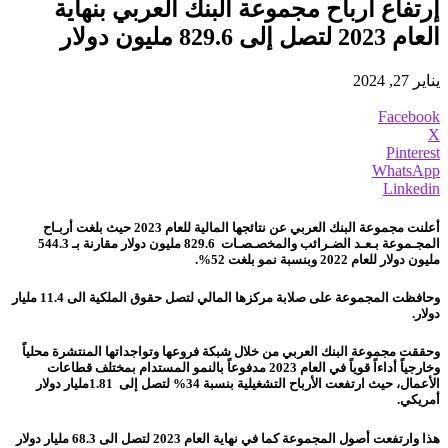
إرتفاع أرباح مجموعة البنك العربي بنهاية
العام 2023 لتصل إلى 829.6 مليون دولار
يناير 27, 2024
Facebook
X
Pinterest
WhatsApp
Linkedin
أعلنت مجموعة البنك العربي عن نتائجها المالية للعام
2023
حيث بلغت أربـاح
المجـموعة بـعـد الضـرائب والمخصـصـات
829.6
مليون دولار مقارنة بـ
544.3
مليون دولار للعام
2022
وبنسبة نمو بلغت
52
%.
وحافظت المجموعة على صلابة مركزها المالي لتصل حقوق الملكية الى
11.4
مليار
دولار.
وحققت مجموعة البنك العربي من خلال شبكة فروعها وتواجداتها المنتشرة محلياً
وخارجياً أداءاً قوياً في العام
2023
مدفوعاً بالنمو المستدام بمختلف قطاعات
الأعمال، حيث ارتفعت الأرباح التشغيلية بنسبة
34
% لتصل إلى
1.81
مليار دولار
أمريكي
.
هذا وارتفعت أصول المجموعة كما في نهاية العام 2023 لتصل الى
68.3
مليار دولار