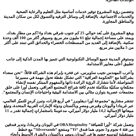
وتتضمن رؤية المشروع توفير خدمات أساسية مثل التعليم والرعاية الصحية
والخدمات الاجتماعية، بالإضافة إلى وسائل الترفيه والتسوق لكل من سكان المدينة
والمناطق المجاورة.
ويقع المشروع على بُعد حوالي 25 كم جنوب شرقي بغداد و74كم من مطار بغداد،
ويمتد على مساحة إجمالية تبلغ 61 مليون متر مربع. وسيوفر أكثر من 100 ألف وحدة
سكنية، بالإضافة إلى العديد من المسطحات الخضراء والحدائق التي تمتد على أكثر
من 5 ملايين متر مربع.
وستوفر المدينة جميع الوسائل التكنولوجية التي تتميز بها المدن الذكية إلى جانب
تطبيق أعلى معايير الاستدامة.
وأعرب المهندس نجيب ساويرس، عن فخره بإبرام هذه الشراكة قائلاً: “نحن سعداء
بشراكتنا مع “الحكومة العراقية” التي تشكل نقطة تحول مهمة في مسيرتنا
المتواصلة، لأننا نتشارك الرؤية الرائدة ذاتها والمفهوم المبتكر نفسه لإنشاء
مجمّعاتٍ سكنيّة متكاملة تخدم كافة شرائح المجتمع العراقي. وتعمل أورا على خلق
مجتمعات عصرية بتوازن مثالي بين الاستدامة البيئية واحتياجات الإنسان والمجتمع”.
تنتشر مشاريع “مجموعة أورا ديفلوبرز” في أربع قارات، وتبرز كرمزٍ للتميّز العالمي،
عبر غرينادا واليونان وقبرص ومصر وباكستان ودولة الإمارات العربية المتحدة، وتبلغ
مبيعاتها الإجمالية 14,2 مليار دولار أميركي، مدعومةً باستثماراتٍ إجمالية تقدر بـ 11
مليار دولار أميركي.
وتعمل شركة “أورا للضيافة” ORA Hospitality في اليونان وغرينادا، وتدير فندقين
من فئة 4 نجوم و5 نجوم، هما فندق “Yi” ومنتجع “Silversands” مع خطط
مستقبلية لتوسيع حضورها في اليونان ومصر وباكستان والشرق الأوسط وأنحاء