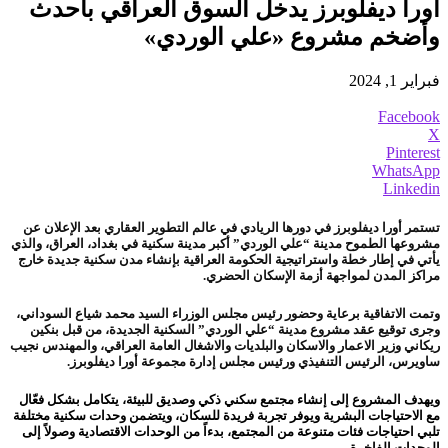
أورا ديفلوبرز يدخل السوق العراقي بأحدث
وأضخم مشروع «علي الوردي»
فبراير 1, 2024
Facebook
X
Pinterest
WhatsApp
Linkedin
تستمر أورا ديفلوبرز في دورها الريادي في عالم التطوير العقاري بعد الإعلان عن
مشروعها الطموح مدينة “علي الوردي” أكبر مدينة سكنية في بغداد، العراق، والذي
يأتي في إطار خطة واستراتيجية الحكومة العراقية بإنشاء مدن سكنية جديدة خارج
مراكز المدن لمواجهة أزمة الإسكان الحضري.
وتمت الاتفاقية برعاية وحضور رئيس مجلس الوزراء السيد محمد شياع السوداني،
وجرى توقيع عقد مشروع مدينة “علي الوردي” السكنية الجديدة، من قبل بنكين
ريكاني وزير الاعمار والاسكان والبلديات والاشغال العامة العراقي، والمهندس نجيب
ساويرس، الرئيس التنفيذي ورئيس مجلس إدارة مجموعة أورا ديفلوبرز.
ويهدف المشروع إلى إنشاء مجتمع سكني ذكي وصديق للبيئة، يتكامل بشكل فعّال
مع الاحتياجات البشرية ويوفر تجربة فريدة للسكان، ويتضمن وحدات سكنية مختلفة
تلبي احتياجات فئات متنوعة من المجتمع، بدءاً من الوحدات الاقتصادية وصولاً إلى
الوحدات الفاخرة.