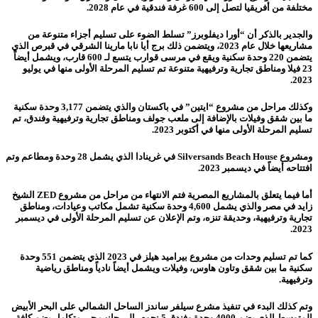
مختلفة من أفريقيا لتصل إلى 600 غرفة فندقية في عام 2028.
والجدير بالذكر أن “أورا ديفلوبرز” تسلط الضوء على تسليم أجزاء متنوعة من
مشاريعها خلال عام 2023، ويتضمن ذلك برج أيا نابا مارينا الشرقي في قبرص الذي
يتضمن 220 وحدة سكنية ويقع في مرسى قوارب يتسع لـ 600 قارب، ويشمل أيضاً
23 فيلا ومناطق تجارية وترفيهية متنوعة تم تسليم المرحلة الأولى منها في يوليو
2023.
وكذلك مراحل من مشروع “ايتين” في باكستان والذي يتضمن 3,177 وحدة سكنية
ما بين شقق وفيلات بالإضافة إلى ملعب جولف ومناطق تجارية وترفيهية وفندق، تم
تسليم المرحلة الأولى منها في أكتوبر 2023.
ومشروع Silversands Beach House في غرينادا الذي يشمل 28 وحدة ومطاعم وتم
افتتاحه أيضاً في ديسمبر 2023.
أما فيما يتعلق بالمشاريع المصرية فتم الانتهاء من مراحل من مشروع ZED الشيخ
زايد في مصر والذي يشمل 4,600 وحدة سكنية تشمل مكاتب وعيادات، ومناطق
تجارية وترفيهية، وحديقة تنزه، وتم الإعلان عن تسليم المرحلة الأولى في ديسمبر
2023.
كما تم تسليم وحدات من مشروع بيراميد هيلز في 2023 الذي يتضمن 551 وحدة
سكنية ما بين شقق وتاون هاوس، وفيلات ويشمل أيضاً نادياً ومناطق رياضية
وترفيهية.
وتم كذلك البدء في تنفيذ مشرع سيلفر ساندز الساحل الشمالي على البحر الأبيض
المتوسط الذي يضم 4000 وحدة وفندق 5 نجوم، إلى جانب حي متكامل يضم كافة