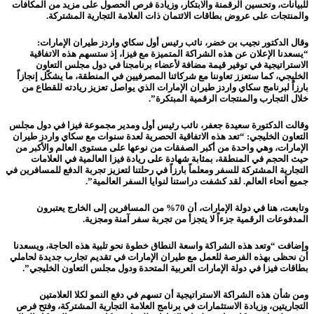
للبيانات، وتحسين الرقمنة والابتكار، وزيادة فرص الحصول على مزيد من المكافآت
والمنتجات على عروض بطاقات الائتمان ذات العلامة التجارية المشتركة.
وقال الدكتور نجيب بن خضر، نائب رئيس أول سكاي واردز طيران الإمارات:
“يسعدنا الإعلان عن هذه الشراكة المتميزة مع فيزا، إذ ستسهم هذه الاتفاقية
الاستراتيجية في توفير قيمة مضافة لأعضاء برنامجنا في دول مجلس التعاون
الخليجي، كما ستعزز تعاوننا مع شركائنا المصرفيين في المنطقة، ما يشكّل إنجازاً
بارزاً لبرنامج سكاي واردز طيران الإمارات الذي يواصل تعزيز ريادته للقطاع من
خلال التجارب والمنتجات الرقمية المبتكرة”.
وقالت الدكتورة سعيدة جعفر، نائب رئيس أول ومدير مجموعة فيزا في دول مجلس
التعاون الخليجي: “تعد هذه الاتفاقية الحصرية لعدة سنوات مع سكاي واردز طيران
الإمارات، وهي واحدة من أكبر الصفقات من نوعها على مستوى العالم والأكبر من
حيث الحجم في المنطقة، بمثابة شهادة على ريادة فيزا العالمية في العلامات
التجارية المشتركة للسفر ومعلماً بارزاً في رحلتنا لتعزيز تجربة الدفع للمسافرين في
جميع أنحاء العالم. لقد كشفت دراستنا لنوايا السفر العالمية”.
وتابعت، هنا في دولة الإمارات، أن 70% من المسافرين إلى الخارج يعتبرون
المدفوعات الرقمية جزءاً لا يتجزأ من تجربة سفر آمنة ومجزية.
وإضافت “وتعد هذه الشراكة واسعة النطاق خطوة نحو تلبية هذه الحاجة، ويسعدنا
أن نحظى بهذه الفرصة للعمل مع طيران الإمارات في تقديم تجارب جديدة لحاملي
بطاقات فيزا في دولة الإمارات العربية المتحدة ودول مجلس التعاون الخليجي”.
ومن شأن هذه الشراكة الاستراتيجية أن تسهم في دفع النمو لكلا العلامتين
التجاريتين، وزيادة الاستثمارات في برنامج العلامة التجارية المشتركة، وفتح فرص