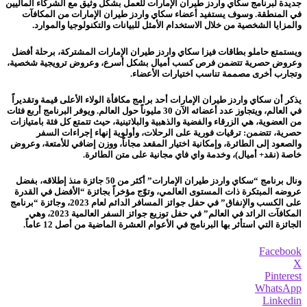
جديدة لبرنامج سكاي واردز طيران الإمارات للعمل بشكل وثيق مع الشركاء الماليين
في المنطقة. وسوف يستفيد أعضاء سكاي واردز طيران الإمارات من المكافآت
والمزايا الشخصية من خلال الاستخدام الأمثل للبيانات والتكنولوجيا والموارد.
ويستمتع حاملو بطاقات فيزا سكاي واردز طيران الإمارات المشتركة، برحلة أفضل
وعروض حصرية تتضمن فرص كسب أميال بشكل أسرع، وعروض ترويجية شخصية،
وتجارب أخرى مصممة تناسب اختيارات الأعضاء.
يذكر أن سكاي واردز طيران الإمارات أحد برامج مكافأة الولاء الأعلى قيمة وتقديراً
في العالم، ويتجاوز عدد أعضائه الآن 30 مليوناً حول العالم. ويوفر البرنامج أربع فئات
من العضوية، هي الزرقاء والفضية والذهبية والبلاتينية، حيث تتمتع كل فئة بامتيازات
حصرية، تتضمن: ترقيات فورية على الرحلات، وأولوية إنهاء إجراءات السفر
والصعود إلى الطائرة، وإمكانية اختيار المقعد مجاناً، ووزن إضافي للأمتعة، وعروض
خاصة (نقد+ أميال)، وخدمة واي فاي مجانية على متن الطائرة.
ونال برنامج “سكاي واردز طيران الإمارات” أكثر من 50 جائزة منذ إطلاقه، بفضل
عروضه المبتكرة ذات المستوى العالمي، وتوّج مؤخراً بجائزة “الأفضل في القدرة
على الكسب والإنفاق” في حفل جوائز المسافر الدائم لعام 2023، وجائزة “برنامج
المكافآت الرائد في العالم” في حفل توزيع جوائز السفر العالمية 2023، وهي
الجائزة التي استأثر بها البرنامج في الأعوام العشرة الماضية من أصل 12 عاماً.
Facebook
X
Pinterest
WhatsApp
Linkedin