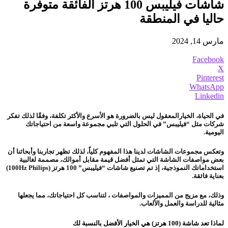
شاشات فيليبس 100 هرتز الفائقة متوفرة
حاليا في المنطقة
مارس 14, 2024
Facebook
X
Pinterest
WhatsApp
Linkedin
في الحياة، الخيارالمعقول ليس بالضرورة هو الأسرع والأكثر تكلفة، وفقًا لذلك تفكر
شركات مثل “فيليبس” في الحلول التي تلبي مجموعة واسعة من احتياجاتك
اليومية.
وتعكس مجموعات الشاشات لدينا هذا المفهوم كلياً، لذلك تظهر تجاربنا وأبحاثنا أن
بعض مواصفات الشاشة التي تمثل أفضل قيمة مقابل أموالك، مصممة لغالبية
استخداماتك النموذجية، إذ تم تصنيع شاشات “فيليبس” 100 هرتز (100Hz Philips)
بعناية فائقة.
وذلك، مع مزيج من المميزات والمواصفات ، لتناسب كل احتياجاتك، مما يجعلها
مثالية للدراسة والعمل والألعاب.
لماذا تعد شاشة (100 هرتز) هي الخيار الأفضل بالنسبة لك