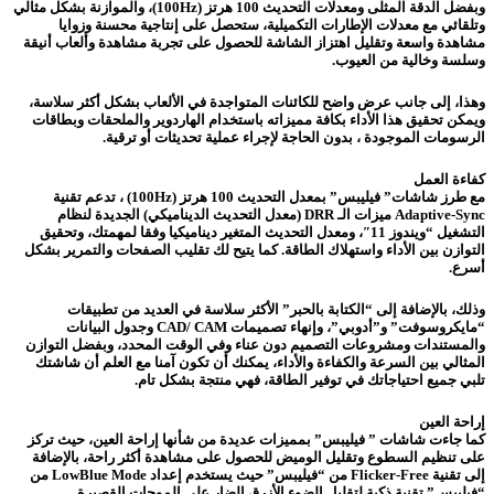
وبفضل الدقة المثلى ومعدلات التحديث 100 هرتز (100Hz)، والموازنة بشكل مثالي
وتلقائي مع معدلات الإطارات التكميلية، ستحصل على إنتاجية محسنة وزوايا
مشاهدة واسعة وتقليل اهتزاز الشاشة للحصول على تجربة مشاهدة وألعاب أنيقة
وسلسة وخالية من العيوب.
وهذا، إلى جانب عرض واضح للكائنات المتواجدة في الألعاب بشكل أكثر سلاسة،
ويمكن تحقيق هذا الأداء بكافة مميزاته باستخدام الهاردوير والملحقات وبطاقات
الرسومات الموجودة ، بدون الحاجة لإجراء عملية تحديثات أو ترقية.
كفاءة العمل
مع طرز شاشات” فيليبس” بمعدل التحديث 100 هرتز (100Hz) ، تدعم تقنية
Adaptive-Sync ميزات الـ DRR (معدل التحديث الديناميكي) الجديدة لنظام
التشغيل “ويندوز 11″، ومعدل التحديث المتغير ديناميكيا وفقا لمهمتك، وتحقيق
التوازن بين الأداء واستهلاك الطاقة. كما يتيح لك تقليب الصفحات والتمرير بشكل
أسرع.
وذلك، بالإضافة إلى “الكتابة بالحبر” الأكثر سلاسة في العديد من تطبيقات
“مايكروسوفت” و”أدوبي”، وإنهاء تصميمات CAD/ CAM وجدول البيانات
والمستندات ومشروعات التصميم دون عناء وفي الوقت المحدد، وبفضل التوازن
المثالي بين السرعة والكفاءة والأداء، يمكنك أن تكون آمنا مع العلم أن شاشتك
تلبي جميع احتياجاتك في توفير الطاقة، فهي منتجة بشكل تام.
إراحة العين
كما جاءت شاشات ” فيليبس” بمميزات عديدة من شأنها إراحة العين، حيث تركز
على تنظيم السطوع وتقليل الوميض للحصول على مشاهدة أكثر راحة، بالإضافة
إلى تقنية Flicker-Free من “فيليبس” حيث يستخدم إعداد LowBlue Mode من
“فيليبس” تقنية ذكية لتقليل الضوء الأزرق الضار على الموجات القصيرة.