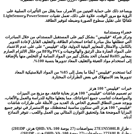
ويساعد ذلك على حماية العينين من الأضرار، مما يقلل من التأثيرات السلبية على
الرؤية مع مرور الوقت، علاوة على ذلك، تعمل تقنيات PowerSensor وLightSensor
تلقائيًا على تقليل سطوع الصورة وضبطه لتوفير الطاقة.
خضراء ومستدامة
وتركز شركة “فيليبس” بشكل كبير على المستقبل المستدام، من خلال المبادرات
التي تتطلقها مثل مبادرة كفاءة استخدام الطاقة، والتغليف القابل لإعادة التدوير
بالكامل، والامتثال للمعايير البيئية الدولية، تؤكد “فيليبس” على على عدم الاعتماد
على المواد الضارة مثل الزئبق والهالوجينات وPVC وBFR من خلال الالتزام الصارم
بمعايير RoHS لضمان الحد بشكل كبير من المواد السامة أو التخلص منها بالإضافة
إلى استخدام مواد التعبئة والتغليف المعاد تدويرها بنسبة 100%.
كما تستخدم “فيليبس” أيضًا ما يصل إلى 85% من المواد البلاستيكية المعاد
تدويرها بعد الاستهلاك في بعض الطرازات المختارة.
خبرات “فيليبس” 100 هرتز
تم تصميم شاشات “فيليبس” 100 هرتز بعناية فائقة، مع مزيج من الميزات
والمواصفات لتناسب جميع احتياجاتك، مما يجعلها مثالية للدراسة والعمل والألعاب،
ويوجد ضمن النطاق السعري الخاص بك العديد من الأمثلة على طرازات شاشات
“فيليبس” 100 هرتز التي ستكون مناسبة لمحفظتك، مع الاستمرار في توفير جميع
المزايا الموضحة هنا. ولتحقيق التوازن المثالي بين العمل واللعب ، تتوفر النماذج
أدناه.
– طراز 27E1N5500LB بمواصفات (27 بوصة QHD، VA، 100 هرتز، 2H1DP)
– طراز 275V8LB بمواصفات (27 بوصة QHD، VA، 100 هرتز، 2H1DP).