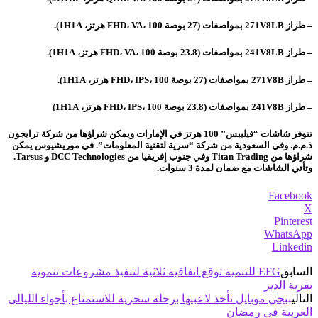
– طراز 271V8LB بمواصفات (27 بوصة FHD، VA، 100 هرتز، 1H1A).
– طراز 241V8LB بمواصفات (23.8 بوصة FHD، VA، 100 هرتز، 1H1A).
– طراز 271V8B بمواصفات (27 بوصة FHD، IPS، 100 هرتز، 1H1A).
– طراز 241V8B بمواصفات (23.8 بوصة FHD، IPS، 100 هرتز، 1H1A)
تتوفر شاشات “فيليبس” 100 هرتز في الإمارات ويمكن شراؤها من شركة ترايجون
ذ.م.م. وفي السعودية من شركة “سرية لتقنية المعلومات”. في موريشيوس يمكن
شراؤها من Titan Trading وفي جنوب إفريقيا من DCC Technologies و Tarsus.
وتأتي الشاشات مع ضمان لمدة 3 سنوات.
Facebook
X
Pinterest
WhatsApp
Linkedin
السابق
EFG للتنمية توقع اتفاقية ثلاثية لتنفيذ مشروعات تنموية
بقرية الدير
التالي
ببجي موبايل تأخذ لاعبيها برحلة سحرية للاستمتاع بأجواء الليالي
العربية في رمضان