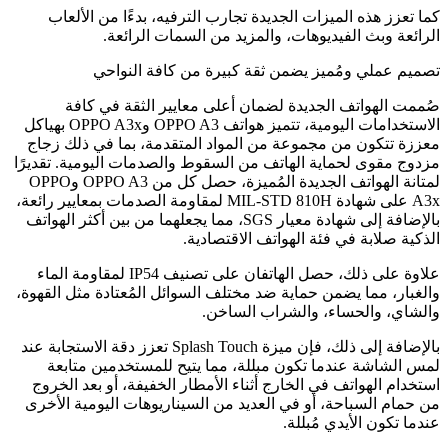
كما تعزز هذه الميزات الجديدة تجارب الترفيه، بدءًا من الألعاب
الرائعة وبث الفيديوهات، والمزيد من السمات الرائعة.
تصميم عملي ومُميز يضمن ثقة كبيرة من كافة النواحي
صُممت الهواتف الجديدة لضمان أعلى معايير الثقة في كافة
الاستخدامات اليومية، تتميز هواتف OPPO A3 وOPPO A3x بهياكل
معززة تتكون من مجموعة من المواد المتقدمة، بما في ذلك زجاج
مزدوج مقوى لحماية الهاتف من السقوط والصدمات اليومية. تقديرًا
لمتانة الهواتف الجديدة المُميزة، حصل كل من OPPO A3 وOPPO
A3x على شهادة MIL-STD 810H لمقاومة الصدمات بمعايير رائعة،
بالإضافة إلى شهادة معيار SGS، مما يجعلهما من بين أكثر الهواتف
الذكية صلابة في فئة الهواتف الاقتصادية.
علاوة على ذلك، حصل الهاتفان على تصنيف IP54 لمقاومة الماء
والغبار، مما يضمن حماية ضد مختلف السوائل المُعتادة مثل القهوة،
والشاي، والحساء، والشراب الساخن.
بالإضافة إلى ذلك، فإن ميزة Splash Touch تعزز دقة الاستجابة عند
لمس الشاشة عندما تكون مبللة، مما يتيح للمستخدمين متابعة
استخدام الهواتف في الخارج أثناء الأمطار الخفيفة، أو بعد الخروج
من حمام السباحة، أو في العديد من السيناريوهات اليومية الأخرى
عندما تكون الأيدي مُبللة.