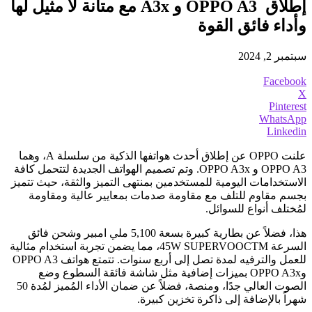
إطلاق OPPO A3 و A3x مع متانة لا مثيل لها
وأداء فائق القوة
سبتمبر 2, 2024
Facebook
X
Pinterest
WhatsApp
Linkedin
علنت OPPO عن إطلاق أحدث هواتفها الذكية من سلسلة A، وهما
OPPO A3 و OPPO A3x. وتم تصميم الهواتف الجديدة لتتحمل كافة
الاستخدامات اليومية للمستخدمين بمنتهى التميز والثقة، حيث تتميز
بجسم مقاوم للتلف مع مقاومة صدمات بمعايير عالية ومقاومة
لمُختلف أنواع للسوائل.
هذا، فضلاً عن بطارية كبيرة بسعة 5,100 ملي امبير وشحن فائق
السرعة 45W SUPERVOOCTM، مما يضمن تجربة استخدام مثالية
للعمل والترفيه لمدة تصل إلى أربع سنوات. تتمتع هواتف OPPO A3
وOPPO A3x بميزات إضافية مثل شاشة فائقة السطوع وضع
الصوت العالي جدًا، ومنصة، فضلاً عن ضمان الأداء المُميز لمُدة 50
شهراً بالإضافة إلى ذاكرة تخزين كبيرة.