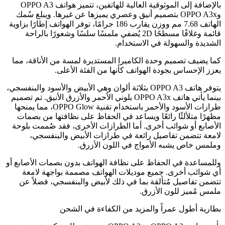
بالإضافة إلى الموثوقية العالية للهاتفين، تتميز هواتف OPPO A3
وOPPO A3x بتصميم أنيق وعصري يميزها عن غيرها. ويبلغ سُمك
الهاتف 7.68 مم ووزن يقارب 186 جرامًا، توفر الهواتف إطارًا بزاوية
قائمة وغلافًا مسطحًا 2D يُضفي ملمسًا سلسًا وشعورًا بالراحة
الشديدة والسهولة في الاستخدام.
كما يضيف تصميم وحدة الكاميرا المستديرة لمسة من الأناقة، مما
يعزز الإحساس بجودة الهواتف كأنها من الفئة الأعلى.
يتوفر هاتف OPPO A3 بثلاثة ألوان وهي الأبيض والأسود والبنفسجي،
بينما يأتي هاتف OPPO A3x بلوني الأحمر والأزرق الأنيق. تم تصميم
طرازات الأسود والأحمر باستخدام تقنية OPPO Glow، مما يمنحها
مظهرًا متلألئًا رائعًا ويساعد في الحفاظ على نظافتها من بصمات
الأصابع أو شوائب أخرى. أما الطرازات الأخرى، فقد صُممت بلوحة
لامعة تتضمن تفاصيل رائعة في طرازات الأبيض والبنفسجي،
وملمس خاص يشبه الأمواج في اللون الأزرق.
وللمساعدة في الحفاظ على نظافة الهواتف بدون بصمات الأصابع أو
أي شوائب أخرى. جميع موديلات الهواتف مصممة بواجهة لامعة
تتضمن تفاصيل مُتألقة بما في ذلك لأبيض والبنفسجي، فضلاً عن
ملمس مُميز للون الأزرق.
بطارية أطول عمراً والمزيد من الكفاءة في الشحن