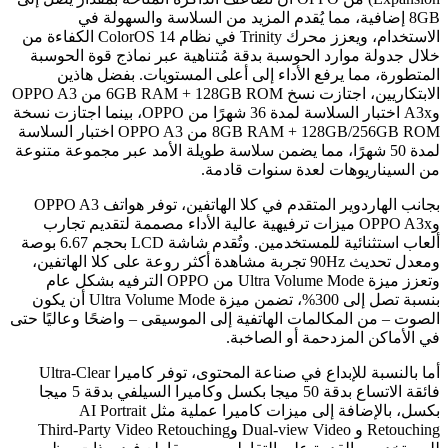
8GB إضافية، مما يُقدم المزيد من السلاسة والسهولة في
الاستخدام، ويعزز محرك Trinity في نظام ColorOS 14 الكفاءة من
خلال جدولة موارد الحوسبة بدقة مُتناهية عبر نماذج قوة الحوسبة
المتطورة، مما يرفع الأداء إلى أعلى المستويات. بفضل هاذين
الابتكاريين، اجتازت نسخ 6GB RAM + 128GB ROM من OPPO A3
وA3x اختبار السلاسة لمدة 36 شهرًا من OPPO، بينما اجتازت نسخة
8GB RAM + 128GB/256GB ROM من OPPO A3 اختبار السلاسة
لمدة 50 شهرًا، مما يضمن سلاسة طويلة الأمد عبر مجموعة متنوعة
من السيناريوهات لعدة سنوات قادمة.
بجانب الهاردوير المتقدم في كلا الهاتفين، توفر هواتف OPPO A3
وOPPO A3x ميزات ترفيهية عالية الأداء مصممة لتقديم تجارب
ألعاب استثنائية للمستخدمين. وتُقدم شاشة LCD بحجم 6.67 بوصة
ومعدل تحديث 90Hz تجربة مشاهدة أكثر روعة على كلا الهاتفين،
وتعزز ميزة Ultra Volume Mode من OPPO الترفيه بشكل عام
بنسبة تصل إلى 300%، تضمن ميزة Ultra Volume Mode أن يكون
الصوت – من المكالمات الهاتفية إلى الموسيقى – واضحًا وعاليًا حتى
في الأماكن المزدحمة أو الصاخبة.
أما بالنسبة للإبداع في صناعة المحتوى، توفر كاميرا Ultra-Clear
فائقة الاتساع بدقة 50 ميجا بكسل وكاميرا السيلفي بدقة 5 ميجا
بكسل، بالإضافة إلى ميزات كاميرا عملية مثل AI Portrait
Retouching و Dual-view Video وThird-Party Video Retouching