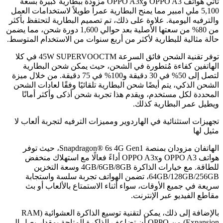
تأتي هواتف OPPO A3 وOPPO A3x مزودة ببطارية كبيرة بسعة
5,100 ملي امبير مما يمنح البطارية عمراً طويلاً لاستخدامات العمل
والترفيه اليومية. علاوة على ذلك، تم تصميم البطارية لتحتفظ بأكثر
من 80% من سعتها الأصلية بعد حوالي 1,600 دورة شحن، مما يضمن
حالة مثالية للبطارية لأكثر من أربع سنوات من الاستخدام المتوسط.
توفر تقنية الشحن فائق السرعة 45W SUPERVOOCTM في كلا
الهاتفين كفاءة مُتطورة في الشحن، حيث يمكن شحن البطارية
لتصل إلى 50% في 30 دقيقة و100% في 75 دقيقة. من خلال ميزة
الشحن الذكي، يتم أيضًا شحن البطارية تلقائيًا وفقًا لعادات الشحن
المحددة لكل مستخدم، ويقدم هذا تجربة شحن أذكى وأكثر أمانًا
ويطيل عمر البطارية كذلك.
تجهيزات استثنائية في الهاردوير ومميزات الترفيه لتجربة ألعاب لا
مثيل لها
الهاتفان مزودان بمنصة Snapdragon® 6s 4G Gen1، حيث توفر
هواتف OPPO A3 وOPPO A3x أداءً فعالًا مع استهلاك منخفض
للطاقة. مع خيارات الذاكرة 4GB/6GB/8GB وسعة التخزين
64GB/128GB/256GB، تضمن الهواتف تجربة سلسة واستجابة
سريعة في جميع الأوقات، سواء أثناء الاستمتاع بالألعاب أو بث
مقاطع الفيديو عبر الإنترنت.
بالإضافة إلى ذلك، يمكن لتقنية توسيع الذاكرة العشوائية (RAM
Expansion) من OPPO أن تضاعف الذاكرة المتاحة بمقدار يصل إلى