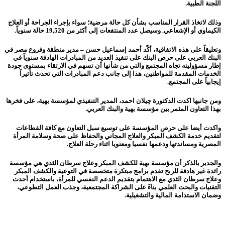
اللجنة الطبية.
وذلك لاتخاذ القرار المناسب بشأن كل حالة مرضية؛ سواء بإجراء الجراحة أو العلاج
الكيماوي أو الإشعاعي. وسيصل عدد المنتفعات إلى أكثر من 19,520 حالة سنوياً.
وتعليقاً على هذه الاتفاقية، أكّد أحمد إسماعيل حسن – مدير منطقة وفروع مصر في
البنك العربي على حرص البنك على تنفيذ العديد من المبادرات الهادفة سنوياً في
إطار مسؤوليته تجاه المجتمع والتي من شأنها أن تسهم في الارتقاء بمستوى جودة
الخدمات المقدمة للمواطنين، هذا إلى جانب دعم المبادرات التي تحدث تأثيراً
إيجابياً على المجتمع.
ومن جانبها اكدت الدكتورة چيلان احمد، المدير التنفيذي لمؤسسة بهية، على فخرها
بهذا التعاون المثمر بين مؤسسة بهية والبنك العربي.
واكدت أيضا على حرص المؤسسة على توسيع سبل التعاون مع كافة القطاعات
لتقديم خدمة الكشف المبكر والعلاج المجاني والحفاظ على صحة وسلامة المرأة
المصرية ومساندتها ودعمها نفسيا ومعنويا اثناء رحلة العلاج.
والجدير بالذكر أن مؤسسة بهية للكشف المبكر وعلاج سرطان الثدي هي مؤسسة
رائدة غير هادفة للربح تقدم برامج مبتكرة متخصصة في التوعية والكشف المبكر
وعلاج سرطان الثدي مع الاهتمام بتقديم الدعم النفسي للمرأة، باستخدام أحدث
التقنيات والبحث العلمي بناءً على الشراكة المجتمعية، وجذب العمل التطوعي،
وضمان الاستدامة المالية والتشغيلية.