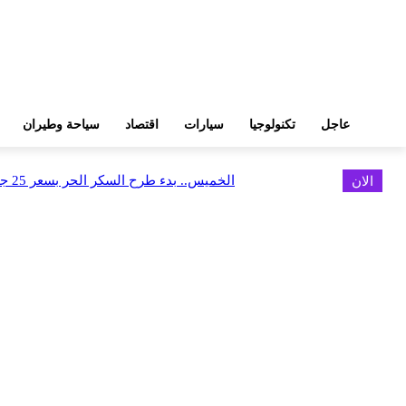
عاجل
تكنولوجيا
سيارات
اقتصاد
سياحة وطيران
الان
الخميس.. بدء طرح السكر الحر بسعر 25 جنيهًا للكيلو
اخر الاخبار
البورصة وجهاز التمثيل التجاري يروجان لسوق المال وجذب الاستثمارات الأجن
أغسطس 6, 2026
FEDIS وحلول تتشاركان في تطوير أول منصة للسياحة الصحية بالمنطقة
أغسطس 6, 2026