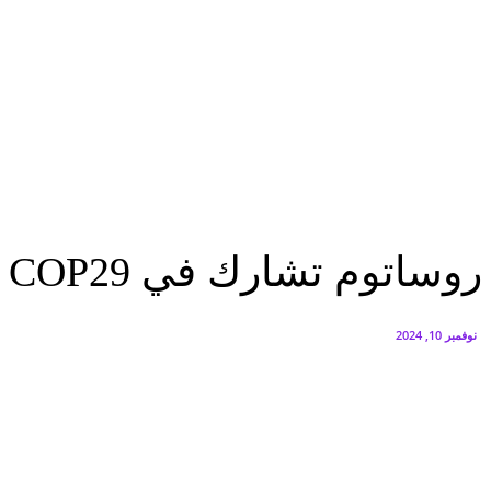
البنك العربي يطلق حملة الاسترداد النقدي الصيفية
أغسطس 6, 2026
سيتي إيدج توقع شراكة مع ڤودافون مصر لتوفير خدمات Triple Play الذكية بمشروع داون تاون بالعلمين الجديدة
أغسطس 6, 2026
اقتصاد
روساتوم تشارك في COP29 لدعم الطاقة النووية في مكافحة تغير المناخ
اقتصاد
روساتوم تشارك في COP29 لدعم الطاقة النووية في مكافحة تغير المناخ
نوفمبر 10, 2024