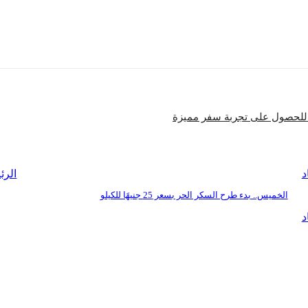
شارك
د
الرئ
الخميس.. بدء طرح السكر الحر بسعر 25 جنيهًا للكيلو
د