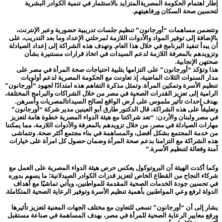
إطار اهتمام الحكومة المصريةالمتزايد بالاستثمار في تنمية الكوادر البشرية
لتحسين صحة السكان ورفاهيتهم.
وتتضمن مساهمات “أورجانون” تنظيم جلسات تدريبية حضورية وعبر الإنترنت،
بالإضافة إلى توفير المواد والأدوات اللازمة لمرحلتي الإعداد وما بعد التدريب، على
أن يبدأ تنفيذ البرنامج في خلال هذا العام. وتهدف هذه الشراكة إلى إعداد الصيادلة
وتزويدهم بالمعرفة اللازمة لدعم السيدات في اتخاذ قرارات مستنيرة بشأن
صحتهن الإنجابية.
هذا وتؤكد “أورجانون” على التزامها بتلبية احتياجات صحة المرأة في مصر على
مدار السنوات الثلاث الماضية، إذ تعاونت مع الحكومة المصرية لدعم أولويات
تنظيم الأسرة وتمكين المرأة. وتمثل مذكرة التفاهم هذه امتدادًا لجهود “أورجانون”
الرامية إلى تعزيز القدرات الصحية في مصر من خلال الشراكات والبرامج المختلفة،
بهدف إحداث تأثير ملموس على أرض الواقع لصالح السيداتالمصريات وأسرهن.
وتعليقاً على هذه الشراكة، قال الدكتور طارق أبو العينين مدير شركة “أورجانون”
في مصر ولبنان والأردن: “تعد شراكتنا مع هيئة الدواء المصرية خطوة هامة لتعزيز
مهارات الصيادلة في مصر، من خلال تزويدهم بالمعرفة والأدوات اللازمة، مما يمكننا
من خدمة المجتمع بشكل أفضل، والمساهمة في بناء مجتمع أكثر صحة. وتتماشى
هذه الشراكة مع التزامنا بدعم صحة المرأة وضمان حصول كل امرأة على خيارات
آمنة وفعالة لتنظيم الأسرة.”
وكما أكدت الهيئة أن البروتوكول يعكس حرص هيئة الدواء المصرية على العمل مع
شركاء النجاح من القطاع الخاص لتعزيز قدرات الكوادر الصيدلانية؛ ما يسهم بدوره
في تحسين جودة الخدمات الصحية المقدمة للمواطنين، ويأتي تماشيًا مع أهداف
الدولة لرفع وعي المواطنين بأهمية تنظيم الأسرة وتوفير الرعاية الصحية المتكاملة.
يشار إلى أن “أورجانون” تسعى للتعاون مع مختلف الجهات المعنية لتعزيز تأثيرها
ورفع معايير الرعاية الصحية للمرأة في مصر، بهدف المساهمة في صناعة مستقبل