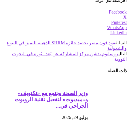
أكثر صحة لكل امرأة.
Facebook
X
Pinterest
WhatsApp
Linkedin
السابق
فودافون مصر تحصد جائزة SHRM الذهبية للتميز في التنوع
والشمولية
التالي
روساتوم تدشن مركز المشاركة عن بُعد.. ثورة في البحوث
النووية
ذات الصلة
وزير الصحة يجتمع مع «تكنويڤ»
و«ميدبوت» لتفعيل تقنية الروبوت
الجراحي في...
يوليو 29, 2026