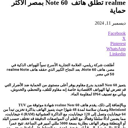
realme تطلق هاتف Note 60 بمصر الأكثر
حماية
ديسمبر 11, 2024
Facebook
X
Pinterest
WhatsApp
Linkedin
أطلقت شركة ريلمي، العلامة التجارية الأسرع نمواً للهواتف الذكية في
مصر، هاتف Note 60، بعد النجاح الكبير الذي حققه هاتف realme Note
50 في مصر.
يتميز Note 60 الجديد بدرع مقاوم يوفر أعلى مستوى من الحماية ضد الأضرار التي
قد تتعرض لها الهواتف الاقتصادية خاصة إنه مقاوم للتلف، والتحطم، والخدوش،
ويأتي مع تصنيف IP64 لمقاومة الماء.
وبالإضافة إلى ذلك، يقدم هاتف realme Note 60 شهادة موثوقة من TUV
Rheinland وضمان سلاسة لمدة 48 شهرًا حيث يتميز الهاتف بذاكرة تخزين تبدأ من
64 جيجابايت وتصل إلى 128 جيجابايت، مع الذاكرة العشوائية (RAM) 4 جيجابايت،
مما يضمن أداءً سلسًا وفعالًا، مع العلم أن المواصفات الدقيقة قد تختلف حسب البلد
أو المنطقة ويوفر الهاتف بطارية بسعة 5000 مللي أمبير في الساعة، تتيح عمراً
طويلًا للبطارية يصل إلى 8 أيام بشحنة واحدة، مع الحفاظ على أداء ثابت حتى بعد