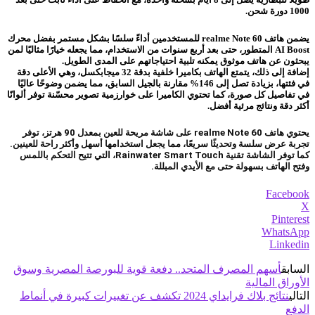
1000 دورة شحن.
يضمن هاتف realme Note 60 للمستخدمين أداءً سلسًا بشكل مستمر بفضل محرك
AI Boost المتطور، حتى بعد أربع سنوات من الاستخدام، مما يجعله خيارًا مثاليًا لمن
يبحثون عن هاتف موثوق يمكنه تلبية احتياجاتهم على المدى الطويل.
إضافة إلى ذلك، يتمتع الهاتف بكاميرا خلفية بدقة 32 ميجابكسل، وهي الأعلى دقة
في فئتها، بزيادة تصل إلى 146% مقارنة بالجيل السابق، مما يضمن وضوحًا عاليًا
في تفاصيل كل صورة، كما تحتوي الكاميرا على خوارزمية تصوير محسّنة توفر ألوانًا
أكثر دقة ونتائج مرئية أفضل.
يحتوي هاتف realme Note 60 على شاشة مريحة للعين بمعدل 90 هرتز، توفر
تجربة عرض سلسة وتحديثًا سريعًا، مما يجعل استخدامها أسهل وأكثر راحة للعينين.
كما توفر الشاشة تقنية Rainwater Smart Touch، التي تتيح التحكم باللمس
وفتح الهاتف بسهولة حتى مع الأيدي المبللة.
Facebook
X
Pinterest
WhatsApp
Linkedin
السابق
أسهم المصرف المتحد.. دفعة قوية للبورصة المصرية وسوق
الأوراق المالية
التالي
نتائج بلاك فرايداي 2024 تكشف عن تغييرات كبيرة في أنماط
الدفع