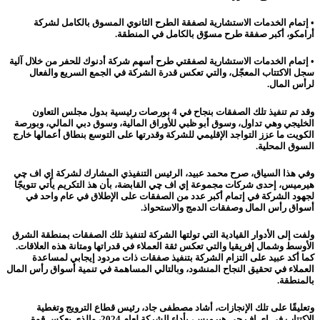
• إتمام الخدمات الاستشارية لصفقة الطرح الثانوي المسوق بالكامل لشركة
أرامكو، أكبر صفقة طرح مسوّق بالكامل في المنطقة.
• إتمام الخدمات الاستشارية لصفقتي طرح أسهم شركة أدنوك للحفر من خلال آلية
سجل الاكتتاب المعجّل، والتي تعكس قدرة الشركة في الجمع السريع والفعال
لرأس المال.
وقد تم تنفيذ تلك الصفقات بنجاح في 4 بورصات رئيسية بدول مجلس التعاون
الخليجي وهي تداول، وسوق أبو ظبي للأوراق المالية، وسوق دبي المالي، وبورصة
الكويت ما عزز التواجد الإقليمي للشركة وقدرتها على التوسع بنطاق أعمالها خارج
السوق المحلية.
وفي هذا السياق، صرح محمد عبيد، الرئيس التنفيذي المشارك لشركة إي اف چي
هيرميس، إحدى شركات مجموعة إي اف چي القابضة، بأن هذ التكريم يأتي تتويجًا
لجهود الشركة في إتمام أكبر عدد من الصفقات على الإطلاق في عام واحد في
أسواق رأس المال وصفقات الدمج والاستحواذ.
ولفت إلى الأدوار القيادية التي تولتها الشركة لتنفيذ تلك الصفقات بمنطقة الشرق
الأوسط وشمال إفريقيا والتي تعكس ثقة العملاء في قدراتها ومتانة هذه العلاقات.
كما أكد عبيد على التزام الشركة بتنفيذ صفقات ذات مردود إيجابي لمساعدة
العملاء في تحقيق النجاح المنشود، وبالتالي المساهمة في تنمية أسواق رأس المال
بالمنطقة.
وتعليقًا على تلك الإنجازات، أشاد مصطفى جاد، رئيس قطاع الترويج وتغطية
الاكتتاب في إي اف چي هيرميس، بأداء الشركة لعام 2024، والذي يعكس قوة