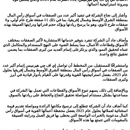
ومرونة استراتيجية أعمالها.
وأشار إلى نجاح الشركة في تنفيذ أكبر عدد من الصفقات في أسواق رأس المال
بمنطقة الشرق الأوسط وشمال إفريقيا، بما في ذلك 11 صفقة طرح عام أولي، و6
صفقات طرح ثانوي، وهو ما يرسخ ريادتها ويؤكد حجم قدراتها ودرايتها العميقة بهذه
الأسواق.
وأضاف جاد أن الشركة تنفرد بتوفير خدماتها الاستشارية لأكبر الصفقات بمختلف
الأسواق وقطاعات الأعمال، مما يسلط الضوء على النهج المستدام والمتكامل الذي
تتبناه لتحقيق النمو، والذي يرتكزعلى إتمام العديد من كبرى الصفقات بما يضمن
تحقيق نتائج واعدة.
واستشرافًا للمستقبل، من المخطط أن تواصل إي اف چي هيرميس إتمام أكبر عدد
من الصفقات في أسواق رأس المال بمنطقة الشرق الأوسط وشمال إفريقيا بحلول
عام 2025، بفضل استراتيجيتها القوية وقدرتها على القيام بأدوار قيادية في أبرز
وكبرى الصفقات.
وبالإضافة إلى ذلك، يسهم تنوع الأسواق والقطاعات التي تعمل بها الشركة في
مساعدتها بشكل مستدام لمواصلة تحقيق النجاح والحفاظ على ريادتها بالسوق.
كما أضاف جاد أن الشركة تتطلع إلى ترسيخ مكانتها الرائدة ومواصلة تقديم قيمة
استثنائية لعملائها بحلول عام 2025 بفضل محفظة أعمالها القوية في أسواق رأس
المال مدعومة بالخبرات الواسعة التي يحظى بها فريق العمل ودرايته العميقة
بالمقومات التي تتمتع بها هذه الأسواق.