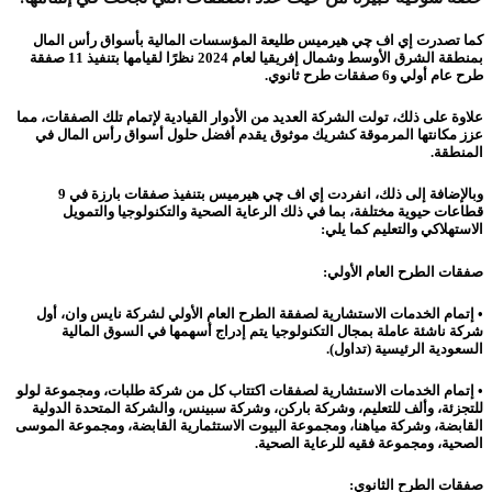
كما تصدرت إي اف چي هيرميس طليعة المؤسسات المالية بأسواق رأس المال
بمنطقة الشرق الأوسط وشمال إفريقيا لعام 2024 نظرًا لقيامها بتنفيذ 11 صفقة
طرح عام أولي و6 صفقات طرح ثانوي.
علاوة على ذلك، تولت الشركة العديد من الأدوار القيادية لإتمام تلك الصفقات، مما
عزز مكانتها المرموقة كشريك موثوق يقدم أفضل حلول أسواق رأس المال في
المنطقة.
وبالإضافة إلى ذلك، انفردت إي اف چي هيرميس بتنفيذ صفقات بارزة في 9
قطاعات حيوية مختلفة، بما في ذلك الرعاية الصحية والتكنولوجيا والتمويل
الاستهلاكي والتعليم كما يلي:
صفقات الطرح العام الأولي:
• إتمام الخدمات الاستشارية لصفقة الطرح العام الأولي لشركة نايس وان، أول
شركة ناشئة عاملة بمجال التكنولوجيا يتم إدراج أسهمها في السوق المالية
السعودية الرئيسية (تداول).
• إتمام الخدمات الاستشارية لصفقات اكتتاب كل من شركة طلبات، ومجموعة لولو
للتجزئة، وألف للتعليم، وشركة باركن، وشركة سبينس، والشركة المتحدة الدولية
القابضة، وشركة مياهنا، ومجموعة البيوت الاستثمارية القابضة، ومجموعة الموسى
الصحية، ومجموعة فقيه للرعاية الصحية.
صفقات الطرح الثانوي: