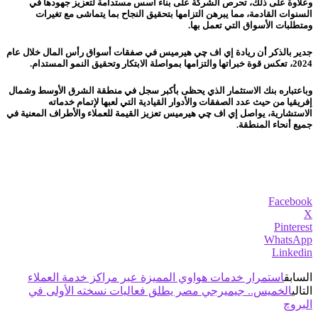
وعلاوة على ذلك، تحرص الشركة على بناء أسس مستدامة لتعزيز جهودها في
السنوات القادمة، مما يبرهن التزامها بتحقيق النجاح بما يتماشى مع تغيرات
ومتطلبات الأسواق التي تعمل بها.
جدير بالذكر أن ريادة إي اف چي هيرميس في صفقات أسواق رأس المال خلال عام
2024، تعكس قوة خبراتها والتزامها بمواصلة الابتكار وتحقيق النمو المستدام.
وباعتباره بنك الاستثمار الذي يحظى بأكبر سجل في منطقة الشرق الأوسط وشمال
إفريقيا من حيث عدد الصفقات والأدوار القيادية التي لعبها لإتمام خدماته
الاستشارية، يواصل إي اف چي هيرميس تعزيز القيمة للعملاء والأطراف المعنية في
جميع أنحاء المنطقة.
Facebook
X
Pinterest
WhatsApp
Linkedin
السابق
استمرار خدمات هواوي المميزة عبر مراكز خدمة العملاء
التالي
الخميس.. جيميرجي مصر يطلق فعاليات نسخته الأولى في
البروچ