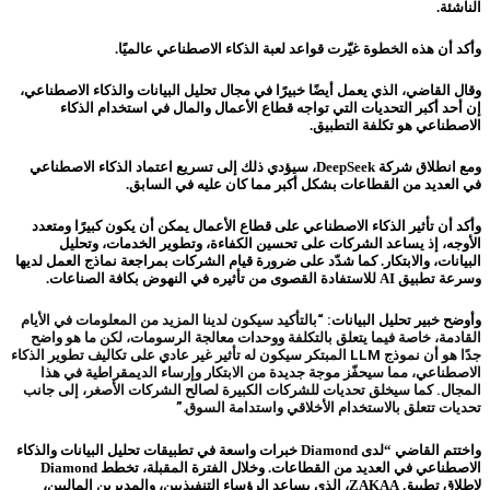
الناشئة.
وأكد أن هذه الخطوة غيّرت قواعد لعبة الذكاء الاصطناعي عالميًا.
وقال القاضي، الذي يعمل أيضًا خبيرًا في مجال تحليل البيانات والذكاء الاصطناعي،
إن أحد أكبر التحديات التي تواجه قطاع الأعمال والمال في استخدام الذكاء
الاصطناعي هو تكلفة التطبيق.
ومع انطلاق شركة DeepSeek، سيؤدي ذلك إلى تسريع اعتماد الذكاء الاصطناعي
في العديد من القطاعات بشكل أكبر مما كان عليه في السابق.
وأكد أن تأثير الذكاء الاصطناعي على قطاع الأعمال يمكن أن يكون كبيرًا ومتعدد
الأوجه، إذ يساعد الشركات على تحسين الكفاءة، وتطوير الخدمات، وتحليل
البيانات، والابتكار. كما شدّد على ضرورة قيام الشركات بمراجعة نماذج العمل لديها
وسرعة تطبيق AI للاستفادة القصوى من تأثيره في النهوض بكافة الصناعات.
وأوضح خبير تحليل البيانات
:
“بالتأكيد سيكون لدينا المزيد من المعلومات في الأيام
القادمة، خاصة فيما يتعلق بالتكلفة ووحدات معالجة الرسومات، لكن ما هو واضح
جدًا هو أن نموذج LLM المبتكر سيكون له تأثير غير عادي على تكاليف تطوير الذكاء
الاصطناعي، مما سيحفّز موجة جديدة من الابتكار وإرساء الديمقراطية في هذا
المجال. كما سيخلق تحديات للشركات الكبيرة لصالح الشركات الأصغر، إلى جانب
تحديات تتعلق بالاستخدام الأخلاقي واستدامة السوق.”
واختتم القاضي
“لدى Diamond خبرات واسعة في تطبيقات تحليل البيانات والذكاء
الاصطناعي في العديد من القطاعات. وخلال الفترة المقبلة، تخطط Diamond
لإطلاق تطبيق ZAKAA، الذي يساعد الرؤساء التنفيذيين، والمديرين الماليين،