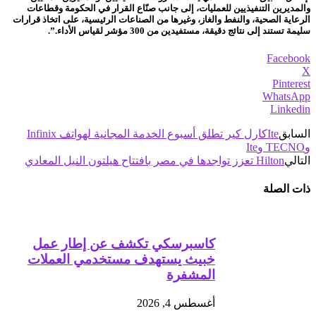
والمديرين التنفيذيين للعمليات، إلى جانب صنّاع القرار في الحكومة وقطاعات
الرعاية الصحية، والنفط والغاز، وغيرها من الصناعات الرئيسية، على اتخاذ قرارات
سليمة تستند إلى نتائج دقيقة، مستفيدين من 300 مؤشر لقياس الأداء.”.
Facebook
X
Pinterest
WhatsApp
Linkedin
السابق
Iteكارل كير تطلق أسبوع الخدمة المجانية لهواتف Infinix
وTECNO وIte
التالي
Hilton تعزز تواجدها في مصر بافتتاح هيلتون النيل المعادي
ذات الصلة
كاسبرسكي تكشف عن إطار عمل
خبيث يستهدف مستخدمي العملات
المشفرة
أغسطس 4, 2026