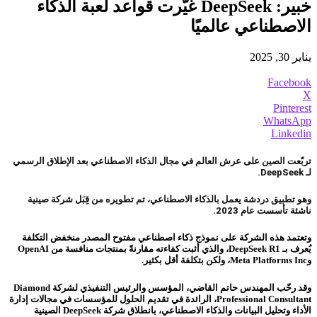
خبير: DeepSeek غيّرت قواعد لعبة الذكاء
الاصطناعي عالميًا
يناير 30, 2025
Facebook
X
Pinterest
WhatsApp
Linkedin
تربّعت الصين على عرش العالم في مجال الذكاء الاصطناعي بعد الإطلاق الرسمي
لـ DeepSeek.
وهو تطبيق دردشة يعمل بالذكاء الاصطناعي، تم تطويره من قِبَل شركة صينية
ناشئة تأسست عام 2023.
وتعتمد هذه الشركة على نموذج ذكاء اصطناعي مفتوح المصدر منخفض التكلفة
يُعرف بـ DeepSeek R1، والذي أثبت كفاءته مقارنةً بمنتجات منافسة من OpenAI
وMeta Platforms Inc، ولكن بتكلفة أقل بكثير.
وقد رحّب المهندس حاتم القاضي، المؤسس والرئيس التنفيذي لشركة Diamond
Professional Consultant، الرائدة في تقديم الحلول للمؤسسات في مجالات إدارة
الأداء وتحليل البيانات والذكاء الاصطناعي، بانطلاق شركة DeepSeek الصينية