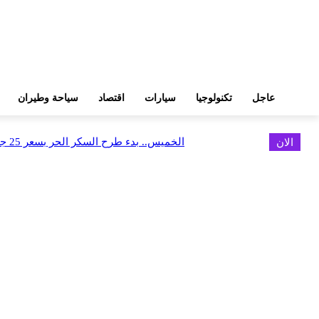
عاجل
تكنولوجيا
سيارات
اقتصاد
سياحة وطيران
الان
الخميس.. بدء طرح السكر الحر بسعر 25 جنيهًا للكيلو
اخر الاخبار
البورصة وجهاز التمثيل التجاري يروجان لسوق المال وجذب الاستثمارات الأجن
أغسطس 6, 2026
FEDIS وحلول تتشاركان في تطوير أول منصة للسياحة الصحية بالمنطقة
أغسطس 6, 2026