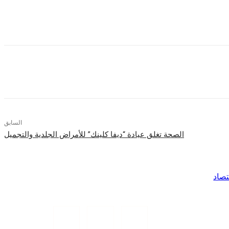
 وقوى ومتميز يليق بعملائها خلال السنوات القادمة.
السابق
الصحة تغلق عيادة “ديفا كلينك” للأمراض الجلدية والتجميل
تصاد