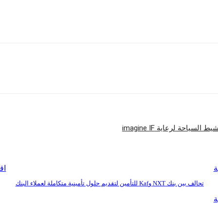
صول بالشركة لريادة مجال التطوير العقاري لتكون تلك إستراتيجيتها لتقديم ما هو جديد
شارك
ة
اق
تحالف بين بنك NXT وKaf للتأمين لتقديم حلول تأمينية متكاملة لعملاء البنك
ة