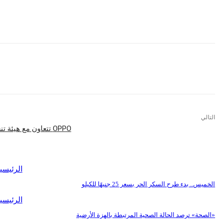
وقال الزلاط: ياتي هذا التحالف القوى لتحقيق رؤيه الشركة لتلبية متطلبات السوق والو
التالي
OPPO تتعاون مع هيئة تنشيط السياحة لرعاية imagine IF
اقرأ المزيد
الرئيسي
الخميس.. بدء طرح السكر الحر بسعر 25 جنيهًا للكيلو
الرئيسي
«الصحة» ترصد الحالة الصحية المرتبطة بالهزة الأرضية