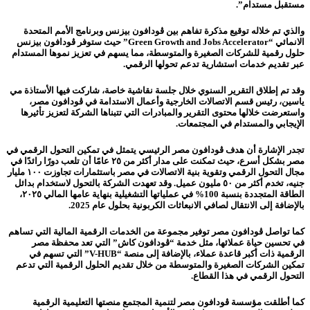
مستقبل مستدام”.
والذي تم خلاله توقيع مذكرة تفاهم بين ڤودافون بيزنس وبرنامج الأمم المتحدة
الانمائي “Green Growth and Jobs Accelerator” حيث ستوفر ڤودافون بيزنس
حلول رقمية للشركات الصغيرة والمتوسطة، مما يسهم في تعزيز نموها المستدام
عبر تقديم خدمات استشارية تدعم تحولها الرقمي.
وقد تم إطلاق التقرير السنوي خلال جلسة نقاشية خاصة، شاركت فيها الأستاذة مي
ياسين، رئيس قسم الاتصالات الخارجية وأعمال الاستدامة في ڤودافون مصر،
واستعرضت خلالها محتوى التقرير والمبادرات التي تتبناها الشركة لتعزيز تأثيرها
الإيجابي والمستدام في المجتمعات.
تجدر الإشارة أن هدف ڤودافون مصر الرئيسي يتمثل في تمكين التحول الرقمي في
مصر بشكل أسرع، حيث تمكنت على مدار أكثر من ٢٥ عامًا أن تلعب دورًا رائدًا في
مجال التحول الرقمي وتقوية بنية الاتصالات في مصر باستثمارات تجاوزت ١٠٠ مليار
جنيه، تخدم أكثر من ٥٠ مليون عميل. وقد تعهدت الشركة بالتحول لاستخدام بدائل
الطاقة المتجددة بنسبة 100% في عملياتها التشغيلية بنهاية عامها المالي ٢٠٢٥،
بالإضافة إلى الانتقال لصافي الانبعاثات الكربونية بحلول عام 2025.
كما تواصل ڤودافون مصر توفير مجموعة من الخدمات الرقمية المالية التي تساهم
في تحسين حياة عملائها، مثل خدمة “ڤودافون كاش” التي تعد محفظة مصر
الرقمية ذات أكبر قاعدة عملاء، بالإضافة إلى منصة “V-HUB” التي تسهم في
تمكين الشركات الصغيرة والمتوسطة من خلال تقديم الحلول الرقمية التي تدعم
التحول الرقمي في هذا القطاع.
كما أطلقت مؤسسة ڤودافون مصر لتنمية المجتمع منصتها التعليمية الرقمية