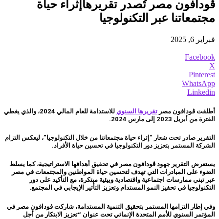
ڤودافون مصر تُصدر تقريرهاإثراء حياة
مجتمعاتنا عبر التكنولوجيا
فبراير 6, 2025
Facebook
X
Pinterest
WhatsApp
Linkedin
أطلقت ڤودافون مصر
تقريرها السنوي
للاستدامة للعام المالي 2024، والذي يغطي
الفترة من أبريل 2023 إلى مارس 2024.
التقرير صادر تحت شعار “إثراء حياة مجتمعاتنا من خلال التكنولوجيا”، ليعكس التزام
الشركة المستمر بتعزيز دور التكنولوجيا في تحسين حياة الأفراد.
يستعرض التقرير جهود ڤودافون مصر في تحقيق أهدافها الاستراتيجية، كما يسلط
الضوء على المبادرات التي تهدف لتحسين حياة المواطنين والمجتمعات في مصر
عبر تبني ممارسات اجتماعية واقتصادية وبيئية مبتكرة، مع التأكيد على دور
التكنولوجيا في تحفيز النمو المستدام وتعزيز التأثير الإيجابي في المجتمع.
وفي إطار التزامها المستمر بتحقيق التنمية المستدامة، شاركت ڤودافون مصر في
المؤتمر السنوي للأمم المتحدة الإنمائي تحت عنوان “تعزيز الابتكار من أجل