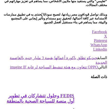
“تعليمي” والتي يستفيد منها ملايين الأشخاص، مما يساهم في تعزيز مهاراتهم في
مختلف المجالات.
وبذلك تواصل ڤودافون مصر ريادتها، لتصبح نموذجًا يُحتذى به في تطبيق ممارسات
الاستدامة عبر كافة أعمالها، لتحقيق نمو مستدام وتأثير إيجابي على المجتمع
والبيئة، مما يساهم في بناء مستقبل أفضل للجميع.
Facebook
X
Pinterest
WhatsApp
Linkedin
السابق
جيديكو تطلق باكورة أعمالها بقيمة 3 مليار جنيه بالعاصمة
الجديدة
التالي
OPPO تتعاون مع هيئة تنشيط السياحة لرعاية imagine IF
ذات الصلة
FEDIS وحلول تتشاركان في تطوير
أول منصة للسياحة الصحية بالمنطقة