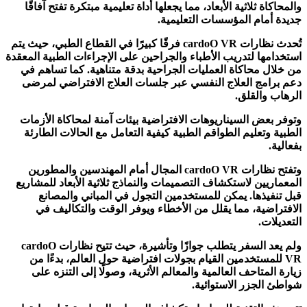
والمحاكاة ثلاثية الأبعاد، مما يجعلها أداة تعليمية مبتكرة تفتح آفاقًا
جديدة أمام المؤسسات التعليمية.
تُحدث نظارات cardoO VR فرقًا كبيرًا في القطاع الطبي، حيث يتم
استخدامها لتدريب الأطباء والجراحين على الإجراءات الطبية المعقدة
من خلال محاكاة العمليات الجراحية بدقة متناهية. كما تساهم في
دعم برامج العلاج النفسي عبر جلسات العلاج الافتراضي لمرضى
الرهاب والقلق.
وتوفر بعض السيناريوهات الافتراضية بيئات آمنة لمحاكاة الأزمات
الطبية وتعليم الطواقم الطبية كيفية التعامل مع الحالات الطارئة
بفعالية.
وتفتح نظارات cardoO VR المجال أمام المهندسين والمطورين
المعماريين لاستكشاف التصميمات والنماذج ثلاثية الأبعاد للمشاريع
قبل تنفيذها. يمكن للمستخدمين التجول في المباني والمصانع
الافتراضية، مما يقلل من الأخطاء ويوفر الوقت والتكاليف في
التعديلات.
ولم يعد السفر يتطلب جوازًا وتأشيرة، حيث تتيح نظارات cardoO
VR للمستخدمين القيام بجولات افتراضية حول العالم، بدءًا من
زيارة المتاحف العالمية والمعالم الأثرية، وصولًا إلى التنزه على
شواطئ الجزر الاستوائية.