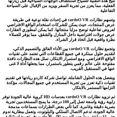
تتيح هذه التقنية للسياح استكشاف الوجهات السياحية قبل زيارتها
الفعلية، مما يعزز من تجربة السفر ويزيد من الإقبال على السياحة
التفاعلية
وتسهم نظارات cardoO VR في إحداث نقلة نوعية في طريقة
عرض المنتجات، حيث يمكن للشركات استخدام الواقع الافتراضي
لعروض تفاعلية توضح مزايا منتجاتها. كما يمكن لمطوري العقارات
عرض جولات افتراضية داخل المنازل والشقق، مما يوفر للعملاء
نظرة واقعية قبل اتخاذ قرار الشراء.
وتجمع نظارات cardoO VR بين الأداء الفائق والتصميم الذكي،
لتقديم حلول مبتكرة في جميع القطاعات التي تعتمد على تقنيات
الواقع الافتراضي. ومع استمرار الابتكار، تمثل هذه النظارات نافذة
مفتوحة على عالم رقمي يتطور باستمرار، مما يجعلها أداة لا غنى
عنها في المستقبل القريب.
وبفضل هذه الحلول الشاملة، تواصل شركة كاردو ريادتها في تقديم
تقنيات ذكية تعزز من تجربة المستخدم في جميع المجالات، مؤكدة
التزامها المستمر بالابتكار.
تم تزويد نظارات cardoO VR بعدسات HD كروية عالية الجودة توفر
زاوية رؤية واسعة تصل إلى 100 درجة، ما يمنح المستخدمين تجربة
بصرية دقيقة وغامرة. كما تأتي بعض الطرازات بسماعات مدمجة
عالية الجودة، تدعم الاتصال السلكي والبلوتوث، وتعمل ببطارية تدوم
حتى 15 ساعة، مما يعزز الصوت ثلاثي الأبعاد ويوفر تجربة استثنائية.