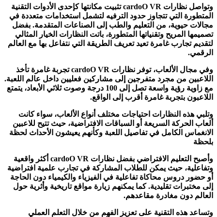
وتواصل نظارات cardoO VR تثبيت مكانتها كإحدى الأدوات التقنية
المتطورة التي تتجاوز حدود الترفيه لتشمل استخدامات متعددة في
مجالات حيوية، من التعليم والطب إلى الصناعات المتقدمة. بفضل
تصميمها المريح وتقنياتها المتطورة، باتت النظارات الخيار المثالي
لتقديم تجارب غامرة تعيد تعريف الطريقة التي نتفاعل بها مع العالم
الرقمي.
وفي مجال الألعاب، توفر نظارات cardoO VR تجربة غامرة تأخذ
اللاعبين من مجرد متفرجين إلى مشاركين فعليين داخل عالم اللعبة.
مع زاوية رؤية واسعة تصل إلى 100 درجة وصوت ثلاثي الأبعاد، يتمتع
اللاعبون بتجربة غامرة أقرب إلى الواقع.
وتلبي هذه النظارات احتياجات مختلف أنواع الألعاب، سواء كانت
ألعاب الحركة السريعة أو السباقات الافتراضية، حيث تتيح للاعبين
الانغماس الكامل في تفاصيل اللعبة وكأنهم يعيشون الأحداث لحظة
بلحظة
وأصبح التعليم الافتراضي بفضل نظارات cardoO VR أكثر واقعية
وتفاعلية، حيث يمكن للطلاب المشاركة في تجارب علمية افتراضية
أو حضور دروس محاكاة تفاعلية في الفيزياء والكيمياء دون الحاجة
إلى مختبرات تقليدية. كما يمكنهم زيارة مواقع تاريخية وأثرية حول
العالم دون مغادرة مقاعدهم.
وتساعد هذه التقنية على تعزيز الفهم من خلال التعلم العملي