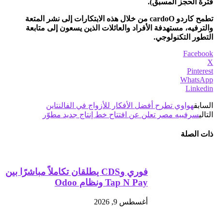
فترة الحجز المسبق).
تطمح كاردو cardoO من خلال هذه الابتكارات إلى نشر المتعة
والترفيه، مستهدفة الأفراد والعائلات الذين يسعون إلى متابعة
التطور التكنولوجي.
Facebook
X
Pinterest
WhatsApp
Linkedin
السابق
هواوي تطرح أفضل الأفكار للأزواج في الفالنتاين
التالي
سرفييه مصر تعلن عن افتتاح خط إنتاج جديد مطوّر
ذات الصلة
فوري وCDS يطلقان تكاملاً مباشرًا بين
Tap N Pay ونظام Odoo
أغسطس 9, 2026