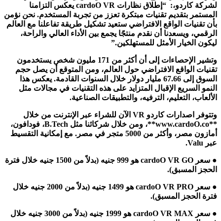
لشركة كاردو،:
“إطلاق نظارات cardoO VR يعكس التزامنا
المستمر بتقديم تقنيات مبتكرة تعزز من تجربة المستخدم. نحن نؤمن
بأن تقنيات الواقع الافتراضي ستعيد تشكيل طريقة تفاعلنا مع العالم
الرقمي، ويسعدنا أن نقدم منتجًا يجمع بين الأداء العالي والراحة،
ليكون الخيار الأمثل للمستهلكين.”
وتشير الإحصاءات إلى أن أكثر من 171 مليون شخص يستخدمون
تقنيات الواقع الافتراضي حول العالم، ومن المتوقع أن يصل حجم
السوق إلى 67.66 مليار دولار خلال السنوات القادمة. يعكس هذا
النمو السريع الإقبال المتزايد على هذه التقنيات في مجالات مثل
الألعاب، التعليم، الترفيه، والتطبيقات الصناعية.
وتتوفر اصدارات كاردو VR الآن للشراء عبر الإنترنت من خلال
**www.cardoO.co**، ومن خلال شركائنا مثل B.Tech، فودافون،
أمازون مصر، وأكثر من 5000 متجر في مصر. مع إمكانية التقسيط
عبر Valu.
● سعر cardoO VR GO هو 999 جنيه (بدلاً من 1500 جنيه خلال فترة
الحجز المسبق).
● سعر cardoO VR PRO هو 1499 جنيه (بدلاً من 2000 جنيه خلال
فترة الحجز المسبق).
● سعر cardoO VR MAX هو 1999 جنيه (بدلاً من 3000 جنيه خلال