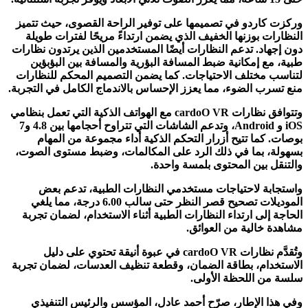
وركزت كاردو في تصميمها على توفير الراحة القصوى، حيث تتميز
النظارات بوزنها الخفيف الذي يضمن ارتداءً مريحًا لفترات طويلة
دون إجهاد. تدعم النظارات أيضًا المستخدمين الذين يرتدون نظارات
طبية، مع إمكانية ضبط المسافة البؤرية والمسافة بين البؤبؤين
لتناسب مختلف الاحتياجات. كما يضمن التصميم المحكم للنظارات
منع تسرب الضوء، مما يعزز الإحساس بالاندماج الكامل في التجربة.
وتتوافق نظارات cardoO VR مع الهواتف الذكية التي تعمل بنظامي
iOS و Android، وتدعم الشاشات التي تتراوح أحجامها بين 4.8 و7
بوصات. كما تتيح أزرار التحكم الذكية أداء مجموعة من المهام
بسهولة، بما في ذلك الرد على المكالمات، وضبط مستوى الصوت،
والتنقل بين المحتوى بلمسة واحدة.
واستجابة لاحتياجات مستخدمي النظارات الطبية، تدعم بعض
الموديلات تصحيح قصر النظر حتى سالب 6.00 درجة، مما يلغي
الحاجة إلى ارتداء النظارات الطبية أثناء الاستخدام، لضمان تجربة
مشاهدة خالية من العوائق.
وتُقدَّم نظارات cardoO VR في عبوة أنيقة تحتوي على دليل
الاستخدام، بطاقة الضمان، وقطعة تنظيف العدسات، لضمان تجربة
سلسة من اللحظة الأولى.
وفي هذا الإطار، صرّح أحمد عادل، المؤسس والرئيس التنفيذي