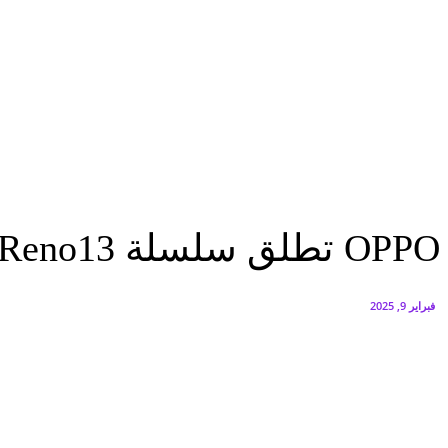
هاتف nova 15 Max مصممًا خصيصًا لإجازة الصيف
أغسطس 5, 2026
بدء أعمال الإنشاءات بـGT Business City بالتزامن مع طرح المرحلة الأولى للبيع
أغسطس 5, 2026
تكنولوجيا
OPPO تطلق سلسلة Reno13 المدعومة بـ AI في مصر
تكنولوجيا
OPPO تطلق سلسلة Reno13 المدعومة بـ AI في مصر
فبراير 9, 2025