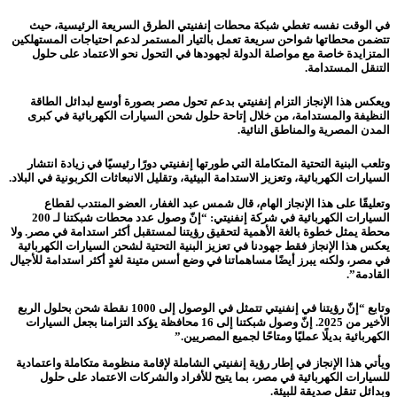
في الوقت نفسه تغطي شبكة محطات إنفنيتي الطرق السريعة الرئيسية، حيث
تتضمن محطاتها شواحن سريعة تعمل بالتيار المستمر لدعم احتياجات المستهلكين
المتزايدة خاصة مع مواصلة الدولة لجهودها في التحول نحو الاعتماد على حلول
التنقل المستدامة.
ويعكس هذا الإنجاز التزام إنفنيتي بدعم تحول مصر بصورة أوسع لبدائل الطاقة
النظيفة والمستدامة، من خلال إتاحة حلول شحن السيارات الكهربائية في كبرى
المدن المصرية والمناطق النائية.
وتلعب البنية التحتية المتكاملة التي طورتها إنفنيتي دورًا رئيسيًا في زيادة انتشار
السيارات الكهربائية، وتعزيز الاستدامة البيئية، وتقليل الانبعاثات الكربونية في البلاد.
وتعليقًا على هذا الإنجاز الهام، قال شمس عبد الغفار، العضو المنتدب لقطاع
السيارات الكهربائية في شركة إنفنيتي: “إنّ وصول عدد محطات شبكتنا لـ 200
محطة يمثل خطوة بالغة الأهمية لتحقيق رؤيتنا لمستقبل أكثر استدامة في مصر. ولا
يعكس هذا الإنجاز فقط جهودنا في تعزيز البنية التحتية لشحن السيارات الكهربائية
في مصر، ولكنه يبرز أيضًا مساهماتنا في وضع أسس متينة لغدٍ أكثر استدامة للأجيال
القادمة”.
وتابع “إنّ رؤيتنا في إنفنيتي تتمثل في الوصول إلى 1000 نقطة شحن بحلول الربع
الأخير من 2025. إنّ وصول شبكتنا إلى 16 محافظة يؤكد التزامنا بجعل السيارات
الكهربائية بديلًا عمليًا ومتاحًا لجميع المصريين.”
ويأتي هذا الإنجاز في إطار رؤية إنفنيتي الشاملة لإقامة منظومة متكاملة واعتمادية
للسيارات الكهربائية في مصر، بما يتيح للأفراد والشركات الاعتماد على حلول
وبدائل تنقل صديقة للبيئة.