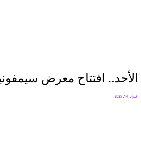
البنك العربي يطلق حملة الاسترداد النقدي الصيفية
أغسطس 6, 2026
سيتي إيدج توقع شراكة مع ڤودافون مصر لتوفير خدمات Triple Play الذكية بمشروع داون تاون بالعلمين الجديدة
أغسطس 6, 2026
ثقافة وفنون
الأحد.. افتتاح معرض سيمفونية بالألوان للفنانة رنده فؤاد
ثقافة وفنون
عاجل
الأحد.. افتتاح معرض سيمفونية 
فبراير 14, 2025