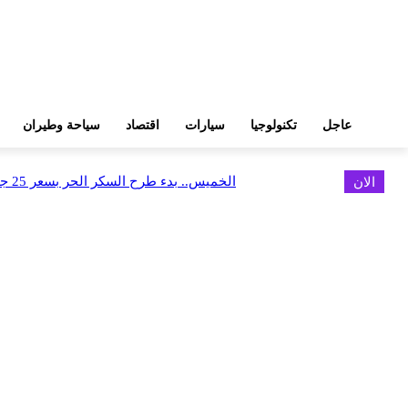
عاجل
تكنولوجيا
سيارات
اقتصاد
سياحة وطيران
الان
الخميس.. بدء طرح السكر الحر بسعر 25 جنيهًا للكيلو
اخر الاخبار
البورصة وجهاز التمثيل التجاري يروجان لسوق المال وجذب الاستثمارات الأجن
أغسطس 6, 2026
FEDIS وحلول تتشاركان في تطوير أول منصة للسياحة الصحية بالمنطقة
أغسطس 6, 2026