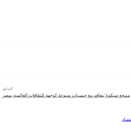
تها لتناغم وتجليات جمال الله سبحانه وتعالى في الكون ومايتركه
ل في لوحاتي مختلف المواد الطبيعيه مثل الرمل والطين وأوراق الشجر
السابق
منتجع سيكويا يتعاقد مع جنسيات متنوعة كوجهة للثقافات العالمية بمصر
تصاد