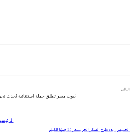
وأشارت رنده فؤاد إلى أن الألوان بالنسبة لها هي مصدر طاقتها الايجا
ذلك بداخلها من انطباعات تجعلها تستخدم الوانها بطرق مختلفه ومميزه
وتابعت: تكوينات لوحاتي تنبع من فطريتي واسلوبي التلقائي الذي يربط
وغيرها.
التالي
بَيوت مصر تطلق حملة استثنائية تُحدث تحولً
اقرأ المزيد
الرئيسي
الخميس.. بدء طرح السكر الحر بسعر 25 جنيهًا للكيلو