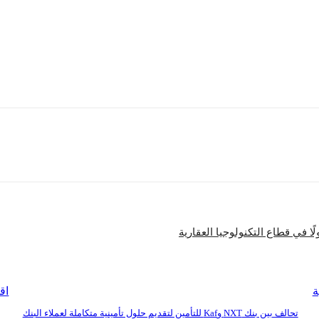
بيه والتي تحقق التوازن النفسي والوجداني الذي تستمده من خلال مشاهد
.
 اعمالي الفنيه بطريقه أظهر بها انفعالاتي ورؤيتي للجمال، كما استعم
شارك
ا في قطاع التكنولوجيا العقارية
ة
اق
تحالف بين بنك NXT وKaf للتأمين لتقديم حلول تأمينية متكاملة لعملاء البنك