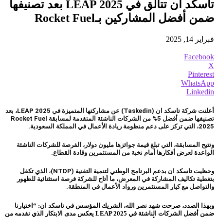
تاسكد ان تتألق في LEAP 2025 بعد تصنيفها
ضمن أفضل المشاركين بـRocket Fuel
فبراير 14, 2025
Facebook
X
Pinterest
WhatsApp
Linkedin
أعلنت شركة تاسكد ان (Taskedin) عن مشاركتها المتميزة في LEAP 2025، بعد
تصنيفها ضمن أفضل 5% من الشركات الناشئة المتقدمة لمسابقة Rocket Fuel
2025، التي تركز على دعم منظومة ريادة الأعمال في المملكة السعودية.
وتتيح المسابقة، التي تبلغ قيمة جوائزها مليون دولار، الفرصة للشركات الناشئة
الواعدة لعرض أفكارها أمام نخبة من المستثمرين وقادة القطاع.
وحظيت تاسكد ان بدعم البرنامج الوطني لتنمية التقنية (NTDP)، الذي تكفل
بتغطية تكاليف المشاركة في المعرض، ما أتاح للشركة فرصة استثنائية للظهور
والتواصل مع كبار المستثمرين ورواد الأعمال في المنطقة.
وبهذا الصدد، صرحت شهد نصر الله، الشريك المؤسس في تاسكد ان: “اختيارنا
ضمن أفضل الشركات الناشئة في LEAP 2025 يعكس مدى الابتكار الذي نقدمه من