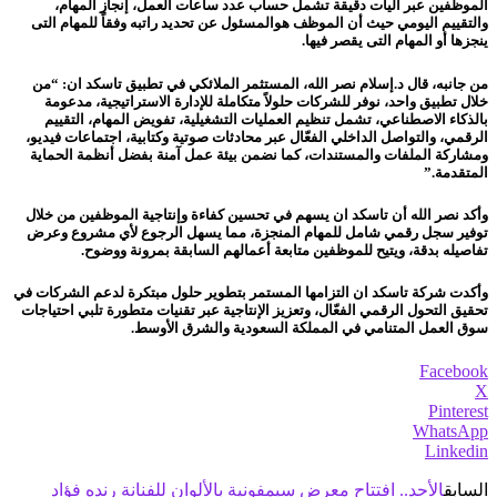
الموظفين عبر آليات دقيقة تشمل حساب عدد ساعات العمل، إنجاز المهام،
والتقييم اليومي حيث أن الموظف هوالمسئول عن تحديد راتبه وفقاً للمهام التى
ينجزها أو المهام التى يقصر فيها.
من جانبه، قال د.إسلام نصر الله، المستثمر الملائكي في تطبيق تاسكد ان: “من
خلال تطبيق واحد، نوفر للشركات حلولاً متكاملة للإدارة الاستراتيجية، مدعومة
بالذكاء الاصطناعي، تشمل تنظيم العمليات التشغيلية، تفويض المهام، التقييم
الرقمي، والتواصل الداخلي الفعّال عبر محادثات صوتية وكتابية، اجتماعات فيديو،
ومشاركة الملفات والمستندات، كما نضمن بيئة عمل آمنة بفضل أنظمة الحماية
المتقدمة.”
وأكد نصر الله أن تاسكد ان يسهم في تحسين كفاءة وإنتاجية الموظفين من خلال
توفير سجل رقمي شامل للمهام المنجزة، مما يسهل الرجوع لأي مشروع وعرض
تفاصيله بدقة، ويتيح للموظفين متابعة أعمالهم السابقة بمرونة ووضوح.
وأكدت شركة تاسكد ان التزامها المستمر بتطوير حلول مبتكرة لدعم الشركات في
تحقيق التحول الرقمي الفعّال، وتعزيز الإنتاجية عبر تقنيات متطورة تلبي احتياجات
سوق العمل المتنامي في المملكة السعودية والشرق الأوسط.
Facebook
X
Pinterest
WhatsApp
Linkedin
السابق
الأحد.. افتتاح معرض سيمفونية بالألوان للفنانة رنده فؤاد