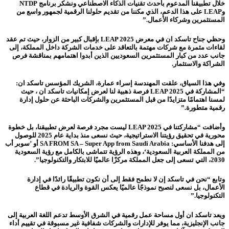
خلال تطبيقنا المدعوم بأحدث تقنيات الذكاء الاصطناعي ونشكر برنامج NTDP
وLEAP على هذا الدعم، الذي مكننا من تقديم حلولنا الرقمية لجمهور واسع من
المستثمرين وشركاء الأعمال.”
وحظي جناح تاسكد ان في معرض LEAP 2025 بإقبال كبير من الزوار، حيث تم عقد
لقاءات مثمرة مع شركات مهتمة بالتعاقد على خدمات الشركة داخل المملكة، إلى
جانب عدد من كبار المستثمرين السعوديين الذين أبدوا اهتمامهم بمناقشة فرص
الشراكة والاستثمار.
وفي هذا السياق، علقت المهندسة إسراء عمارة، الشريك المؤسس تاسكد ان:
“المشاركة في LEAP 2025 فرصة ذهبية لنا لعرض إمكانيات تاسكد ان ، حيث
لمسنا اهتمامًا متزايدًا من قبل المستثمرين والشركات الباحثة عن حلول إدارة
رقمية متطورة.”
وأضافت “مشاركتنا في LEAP 2025 ليست مجرد فرصة لعرض تطبيقنا، بل خطوة
محورية في تحقيق رؤيتنا الاستراتيجية، حيث نسعى منذ بداية عام 2025 للوصول
إلى هدفنا الأساسي: SA FROM SA – Super App from Saudi Arabia أو ’سوبر أب
من المملكة العربية السعودية‘، وهذه الرؤية تتماشى بالكامل مع رؤية السعودية
2030، التي تسعى إلى جعل المملكة مركزًا عالميًا للابتكار والتكنولوجيا”.
وتابع “نحن في تاسكد إن لا نطمح فقط إلى أن نكون تطبيقًا رائدًا في إدارة
الأعمال، بل نسعى لنصبح نموذجًا عالميًا يعكس القوة والريادة في قطاع
التكنولوجيا.”
ويعد تاسكد ان أول مساحة عمل رقمية في الشرق الأوسط تدعم اللغة العربية إلى
جانب الإنجليزية، مما يوفر للإدارات والشركات شفافية غير مسبوقة في تقييم أداء