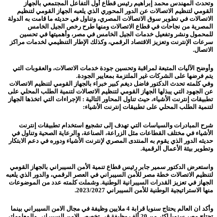
وتحدث المهندس محمد إبراهيم رئيس قطاع أول التفاعل المجتمعي بالجهاز
القومي لتنظيم الاتصالات عن الدور المحوري الذي يلعبه الجهاز القومي لتنظيم
الاتصالات في تطوير سوق الاتصالات المصري، وتناول في حديثه ما قامت به الدولة
المصرية من نجاحات في قطاع الاتصالات ومنها طرح رخص الجيل الخامس
للمحمول ونشر وتفعيل خدمات الجيل الخامس في مصر، وأهميتها في تحسين
سرعات الإنترنت وتعزيز الاقتصاد الرقمي، وكذلك الإطار التنظيمي لخدمات مراكز
الاتصال.
وأوضح الآليات المتبعة لمراقبة وتحسين جودة خدمات الاتصالات، والعقوبات التي
يتم فرضها على الشركات غير الملتزمة بمعايير الجودة.
وفي كلمته تحدث الدكتور فاضل ديغم كبير خبراء بالجهاز القومي لتنظيم الاتصالات
عن الجهود التي يبذلها الجهاز القومي لتنظيم الاتصالات لتنمية الطلب المحلي على
تطبيقات إنترنت الأشياء، حيث تناول المحاور التالية : الإجراءات التي اتخذها الجهاز
لتنمية الطلب المحلي على تطبيقات إنترنت الأشياء:
شرح المبادرات والسياسات التي تهدف إلى تشجيع استخدام تطبيقات إنترنت
الأشياء في مختلف القطاعات مثل الزراعة، الصناعة، والرعاية الصحية وتناول في
حديثه الدور الذي يقوم به المنتدى المصري لإنترنت الأشياء ودوره في دعم الابتكار
وتطوير بيئة الأعمال الرقمية.
واستعرض الدكتور سمير جابر رئيس قطاع تنمية الأمن السيبراني بالجهاز القومي
لتنظيم الاتصالات خطة مصر للأمن السيبراني في العصر الرقمي، والدور الذي يلعبه
الجهاز في تعزيز القدرات السيبرانية الوطنية. وشملت كلمته عدد من الموضوعات
منها الاستراتيجية الوطنية للأمن السيبراني 2023/2027.
وأكد ان العالم يحتاج سنويا قرابة 4 ملايين وظيفة في مجال الامن السيبراني بينما
تحتاج مصر سنويا اكثر من 20 ألف وظيفة في تخصص الامن السيبراني والمعلوماتي