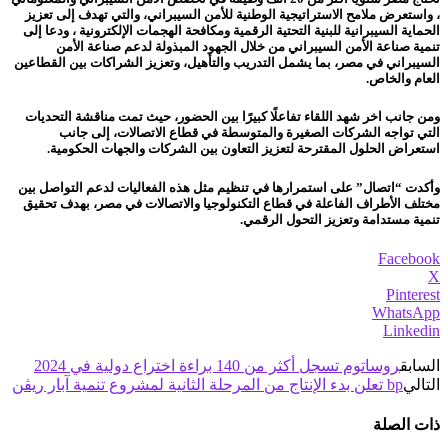
، واستعرض ملامح الاستراتيجية الوطنية للأمن السيبراني، والتي تهدف إلى تعزيز
الحماية السيبرانية للبنية التحتية الرقمية ومكافحة الهجمات الإلكترونية ، ودعا إلى
تنمية صناعة الأمن السيبراني من خلال الجهود المبذولة لدعم صناعة الأمن
السيبراني في مصر، بما يشمل التدريب والتأهيل، وتعزيز الشراكات بين القطاعين
العام والخاص.
ومن جانب اخر شهد اللقاء تفاعلًا كبيرًا بين الحضور، حيث تمت مناقشة التحديات
التي تواجه الشركات الصغيرة والمتوسطة في قطاع الاتصالات، إلى جانب
استعراض الحلول المقترحة لتعزيز التعاون بين الشركات والجهات الحكومية.
وأكدت “اتصال” على استمرارها في تنظيم مثل هذه الفعاليات لدعم التواصل بين
مختلف الأطراف الفاعلة في قطاع التكنولوجيا والاتصالات في مصر، بهدف تحقيق
تنمية مستدامة وتعزيز التحول الرقمي.
Facebook
X
Pinterest
WhatsApp
Linkedin
السابق
روساتوم تسجل أكثر من 140 براءة اختراع دولية في 2024
التالي
bp تعلن بدء الإنتاج من المرحلة الثانية لمشروع تنمية آبار ريڤن
ذات الصلة