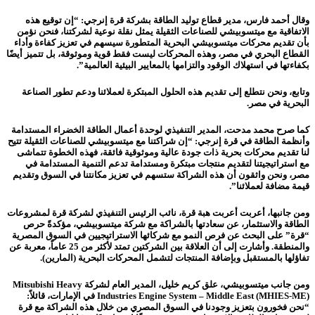
وقال أحمد فارس، مدير قطاع توليد الطاقة بشركة قرة إنرجي: “إن توقيع هذه
الاتفاقية مع ميتسوبيشي للصناعات الثقيلة يمثل نقلة نوعية لشركتنا، فنحن نؤمن
بأن تقديم محركات ميتسوبيشي البحرية المتطورة سيسهم في تعزيز كفاءة وأداء
القطاع البحري في مصر، وهذه المحركات ليست فقط قوية وموثوقة، بل تتميز أيضًا
بكفاءتها في استهلاك الوقود والتزامها بالمعايير البيئية العالمية”.
وتابع، ونحن نتطلع إلى تقديم هذه الحلول المبتكرة لعملائنا ودعم تطور الصناعة
البحرية في مصر.
كما صرح محمد مدحت، المدير التنفيذي لوحدة أعمال الطاقة الخضراء المستدامة
وأنظمة الطاقة في قرة إنرجي: “إن شراكتنا مع ميتسوبيشي للصناعات الثقيلة تتيح
لنا تقديم محركات بحرية ذات جودة عالية وموثوقية فائقة، فهذه الخطوة تتماشى
مع استراتيجيتنا لتقديم منتجات مبتكرة ومستدامة تدعم التنمية المستدامة في
مصر، ونحن واثقون أن هذه الشراكة ستسهم في تعزيز مكانتنا في السوق وتقديم
قيمة مضافة لعملائنا”.
ومن جانبها، أعربت أعربت هبة قرة، نائب الرئيس التنفيذي لشركة قرة لمشروعات
الطاقة والاستثمار، عن سعادتها بالشراكة مع شركة ميتسوبيشي، مؤكدةً حرص
“قرة” على البحث عن فرص النمو مع شركائها الاستراتيجيين في السوق المصرية
والمنطقة. وأشارت إلى أن العلاقة بين الشركتين تمتد لأكثر من 25 عاماً، معربة عن
تفاؤلها بالمستقبل وبإضافة المنتجات لتشمل المحركات البحرية (المارين).
ومن جانب ميتسوبيشي، علق كريم خليل، المدير العام لشركة Mitsubishi Heavy
Industries Engine System – Middle East (MHIES-ME) في الإمارات، قائلاً:
“نحن فخورون بتعزيز وجودنا في السوق المصري من خلال هذه الشراكة مع قرة