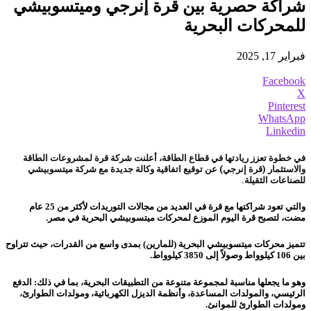
شراكة حصرية بين قرة إنرجي وميتسوبيشي
للمحركات البحرية
فبراير 17, 2025
Facebook
X
Pinterest
WhatsApp
Linkedin
في خطوة تعزز ريادتها في قطاع الطاقة، أعلنت شركة قرة لمشروعات الطاقة
والاستثمار (قرة إنرجي) عن توقيع اتفاقية وكالة جديدة مع شركة ميتسوبيشي
للصناعات الثقيلة.
والتي تعود شراكتها مع قرة في العديد من مجالات التوريدات لأكثر من 25 عام
مضت، لتصبح قرة اليوم الموزع لمحركات ميتسوبيشي البحرية في مصر.
تتميز محركات ميتسوبيشي البحرية (للمارين) بمدى واسع من القدرات، حيث تتراوح
بين 106 كيلوواط وصولاً إلى 3850 كيلوواط.
وهو ما يجعلها مناسبة لمجموعة متنوعة من التطبيقات البحرية، بما في ذلك: الدفع
الرئيسي، والمولدات المساعدة، وأنظمة الديزل الكهربائية، ومولدات الطوارئ،
ومولدات الطوارئ للموانئ.