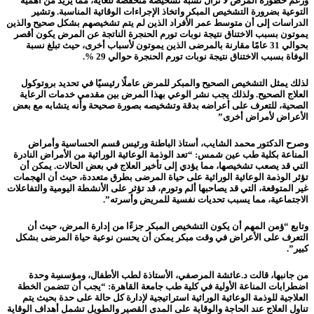
ورغم خطورة المرض لا تزال نسبة تشخيصه منخفضة للغاية، مما يزيد من أهمية
التوعية بضرورة التشخيص المبكر واتخاذ الإجراءات الوقائية المناسبة. وتشير
الدراسات إلى أن متوسط عمر الأفراد الذين لم يتم تشخيصهم بشكل صحيح والذين
يموتون بسبب الاختناق نتيجة نوبات تورم الحنجرة الناتجة عن المرض يكون أقصر
بحوالي 31 عامًا مقارنة بالمرضى الذين يموتون لأسباب أخرى، حيث تبلغ نسبة
الوفاة بسبب الاختناق نتيجة نوبات تورم الحنجرة حوالي 29 %.
لذلك يمثل التشخيص الصحيح والمبكر للمرض عاملًا رئيسيًا في تحديد بروتوكول
العلاج الصحيح. ولذلك يجب نشر الوعي بهذا المرض بين مقدمي خدمات الرعاية
الصحية، للتعرف على أعراضه بدقة وتشخيصه بصورة صحيحة وأنه يتشابه مع بعض
الأعراض لأمراض أخرى”
وصرح الدكتور محمد الشايب، أستاذ الباطنة ورئيس قسم الحساسية وأمراض
المناعة بكلية طب عين شمس: “تعد الوذمة الوعائية الوراثية من الأمراض النادرة
التي قد يصعب تشخيصها، مما يؤدي إلى تأخير العلاج في بعض الحالات. يمكن أن
تؤثر الوذمة الوعائية الوراثية على حياة المرضى بطرق متعددة، حيث أن الهجمات
غير المتوقعة، التي قد يصاحبها ألم وتورم، قد تؤثر على الأنشطة اليومية والتفاعلات
الاجتماعية، مما يسبب تحديات نفسية للمريض وأسرته”.
وتابع “ؤمن المهم أن يكون التشخيص المبكر جزءًا من إدارة المرض، حيث أن
التعرف على الأعراض في وقت مبكر يمكن أن يحسن نوعية حياة المرضى بشكل
كبير”.
من جانبها، قالت د.عائشة المرصفي، الأستاذة لطب الأطفال، ومؤسسِة وحدة
اضطرابات المناعة الأولية في كلية طب جامعة القاهرة: “يجب أن تتضمن الخطة
العلاجية للوذمة الوعائية الوراثية استراتيجية لإدارة كل حالة على حدة بحيث يتم
تناول العلاج عند الحاجة والوقاية على المدى القصير والطويل تشمل أهداف الوقاية