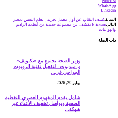
Pinterest
WhatsApp
Linkedin
السابق
كشف النقاب عن أول معمل تجريبي لعلم النفس بمصر
التالي
Ericsson تكشف عن مجموعة جديدة من أنظمة الراديو
والهوائيات
ذات الصلة
وزير الصحة يجتمع مع «تكنويڤ»
و«ميدبوت» لتفعيل تقنية الروبوت
الجراحي في...
يوليو 29, 2026
شامل يقدم المفهوم العصري للتغطية
الصحية ويواصل تخفيف الأعباء عبر
شبكة...