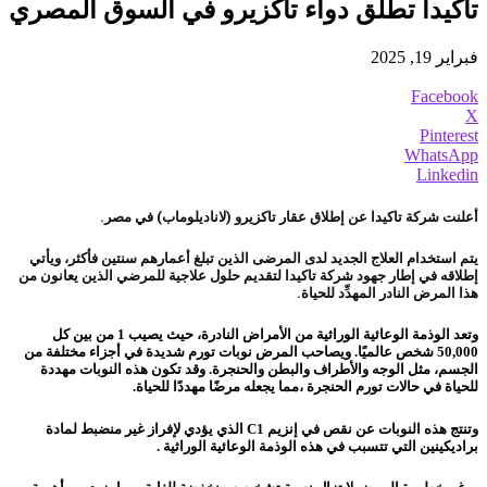
تاكيدا تطلق دواء تاكزيرو في السوق المصري
فبراير 19, 2025
Facebook
X
Pinterest
WhatsApp
Linkedin
أعلنت شركة تاكيدا عن إطلاق عقار تاكزيرو (لاناديلوماب) في مصر.
يتم استخدام العلاج الجديد لدى المرضى الذين تبلغ أعمارهم سنتين فأكثر، ويأتي
إطلاقه في إطار جهود شركة تاكيدا لتقديم حلول علاجية للمرضي الذين يعانون من
هذا المرض النادر المهدِّد للحياة.
وتعد الوذمة الوعائية الوراثية من الأمراض النادرة، حيث يصيب 1 من بين كل
50,000 شخص عالميًا. ويصاحب المرض نوبات تورم شديدة في أجزاء مختلفة من
الجسم، مثل الوجه والأطراف والبطن والحنجرة. وقد تكون هذه النوبات مهددة
للحياة في حالات تورم الحنجرة ،مما يجعله مرضًا مهددًا للحياة.
وتنتج هذه النوبات عن نقص في إنزيم C1 الذي يؤدي لإفراز غير منضبط لمادة
براديكينين التي تتسبب في هذه الوذمة الوعائية الوراثية .