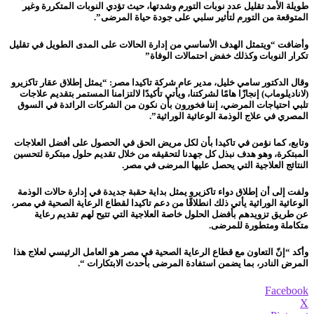
طويلة الأمد تقليل عدد نوبات التورم وشدتها، حيث تؤدي النوبات المتكررة وغير
المتوقعة من التورم لتأثير سلبي على جودة حياة المرضى”.
وأضافت “ويتمثل الهدف الأساسي من إدارة الحالات على المدى الطويل في تقليل
تكرار النوبات وكذلك خفض احتمالات الوفاة”
وقال الدكتور سامي خليل، مدير عام شركة تاكيدا مصر: “يمثل إطلاق عقار تاكزيرو
(لاناديلوماب) إنجازًا هامًا لشركتنا، ويأتي تأكيدًا لالتزامنا المستمر بتقديم علاجات
تلبي احتياجات المرضي، إننا فخورون بأن نكون من الشركات الرائدة في السوق
المصري في علاج الوذمة الوعائية الوراثية”.
وتابع، كما نؤمن في تاكيدا بأن لكل مريض الحق في الحصول على أفضل العلاجات
المبتكرة، وهو هدف نبذل كل جهدنا لتحقيقه من خلال تقديم حلول مبتكرة لتحسين
النتائج العلاجية التي يحصل عليها المرضى في مصر.
ولفت إلى أن إطلاق دواء تاكزيرو يمثل بداية حقبة جديدة في إدارة حالات الوذمة
الوعائية الوراثية يأتي ذلك انطلاقًا من دعم تاكيدا لقطاع الرعاية الصحية في مصر،
عن طريق تزويدهم بأفضل الحلول خاصة العلاجية التي تتيح لهم تقديم رعاية
متكاملة ومتطورة للمرضى.
وأكد “إنّ التعاون مع قطاع الرعاية الصحية في مصر هو العامل الرئيسي لعلاج هذا
المرض النادر، بما يضمن استفادة المرضى بأحدث الابتكارات “.
Facebook
X