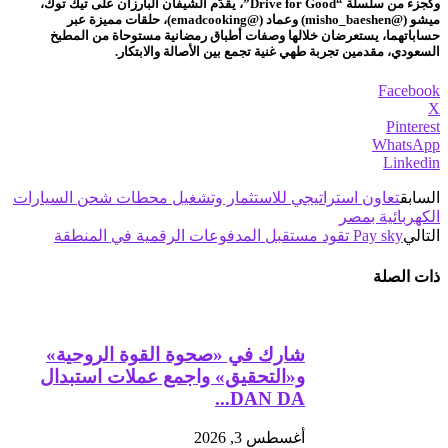
وكجزء من سلسلة “Drive for Good”، يقدّم الشيفان البارزان على تيك توك،
ميشو (@misho_baeshen) وعماد (@emadcooking)، حلقات مميزة عبر
حساباتهما، يستعرضان خلالها وصفات أطباق رمضانية مستوحاة من المطبخ
السعودي، مقدمين تجربة طهي غنية تجمع بين الأصالة والابتكار.
Facebook
X
Pinterest
WhatsApp
Linkedin
السابق
تعاون استراتيجي للاستثمار وتشغيل محطات شحن السيارات
الكهربائية بمصر
التالي
Pay sky تقود مستقبل المدفوعات الرقمية في المنطقة
ذات الصلة
شارك في «صحوة القوة الروحية»
و«التحقيق» واجمع عملات استبدال
DAN DA...
أغسطس 3, 2026