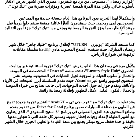
“فوازير رمضان”، مستوحى من برنامج تليفزيون مصري الذي أشتهر بعرض الألغاز
بأسلوب غنائي. ولكن هذة المرة بلمسة عصرية ومؤثرات بصرية من “تيك توك”.
واستكمالاً لهذا النجاح، يعود البرنامج هذا العام بنسخة جديدة مع المبدعين
السعوديين لمى ومحمد، حيث سيقدمون ألغازًا عائلية ممتعة سيتم حلها يومياً قبل
موعد الإفطار، مما يعزز التجربة الرمضانية ويجعل من “تيك توك” جزءاً من التقاليد
الموسمية.
كما تستعد الشركة “يوتيرن – UTURN” لإطلاق برنامج “خليك جاهز” خلال شهر
رمضان المبارك، حيث سيقدم المبدع المحبوب هادي @hadi سلسلة مقابلات
ترفيهية في شوارع الرياض.
ولأول مرة في رمضان هذا العام، يعرض “تيك توك” تجربة استثنائية عبر برنامجه
الحصري “Luxury Style Hub”، تنتجه منصة “Unseen” المتخصصة في الموضة
والجمال وأسلوب الحياة، والموجهة لجيل الشابات في السعودية. وسيتم نشر
المحتوى لجمهور واسع عبر Yasmina، حيث تقدم السلسلة أبرز الصيحات في الأزياء
والأناقة، وتقدم حوارات حول أحدث التوجهات، إلى جانب نصائح من خبراء الموضة
والجمال، ليكون الدليل الأمثل للظهور بإطلالة رمضانية راقية.
وقد تعاونت “تيك توك” مع “عرب جي تي – ArabGT” لتقديم تجربة جديدة تدمج
فن الطهي مع صناعة السيارات ضمن برنامج Drive for Good. من تقديم مقدم
وصانع المحتوى عبد العزيز الفضيلي في برنامج “ذا ستيج السعودي”، الذي يتعاون
مع أشهر الطهاة لإعداد وجبات إفطار شهية. وتمميز كل حلقة التي لا تتجاوز مدتها
دقيقة واحدة فقط، مزيج مبتكر يجمع بين متعة القيادة والطهي الخيري خلال الشهر
الكريم.