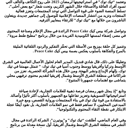
وتعتمد “تيك توك” في استراتيجيتها لرمضان 2025 على روح التكاتف والتآلف التي
تسود أفراد العائلة والأصدقاء خلال الشهر الكريم، وتحت شعار”مع بعض أحلى”،
تسلط المنصة الضوء على قوة التواصل التي توحد المجتمعات وتعزز فعالية
المنتجات وتزيد من انتشار المنصات الإعلامية للوصول إلى جماهير جديدة، ويتعاون
الناشرون من خلالها مع “تيك توك” للارتقاء بمعايير الترفيه.
وتواصل شركة بيس كيك Peace Cake الرائدة في مجال الإعلام وصناعة المحتوى
في مصر، إضفاء لمستها الكوميدية الفريدة من خلال برنامج “مطبخ طنط مروة”.
وتتميز كل حلقة بمزيج من الأسئلة التي تحفّز التفكير والردود التلقائية المليئة
بالمرح والفكاهة بأسلوب يعكس بصمة بيس كيك Peace Cake .
وتعليقًا على ذلك، قال شادي قنديل، المدير العام لحلول الأعمال العالمية في الشرق
الأوسط وتركيا وأفريقيا ووسط وجنوب آسيا في تيك توك: ” تتمثل مهمتنا في تيك
توك، بإلهام الإبداع ونشر البهجة. ومن خلال هذه الشراكة الحصرية، نعزز من
شراكاتنا في منطقة الشرق الأوسط وشمال إفريقيا لتقديم محتوى ترفيهي محلي
يتماشى مع اهتمامات جمهورنا المتنوع”.
وتابع “إذ يمثل شهر رمضان فرصة ذهبية للعلامات التجارية، لإعادة صياغة
استراتيجياتها التسويقية وتعزيز تفاعلها مع الجمهور بأسلوب أكثر تأثيرًا وأصالة.
بالاستفادة من قوة تيك توك في بناء المجتمعات ورواية القصص، ومع خبرة
المبدعين المحليين، لا نساهم فقط في نمو العلامات التجارية، بل نقود أيضًا عجلة
الابتكار في نقطة التقاء المحتوى والتكنولوجيا”.
وفي العام الماضي، أطلقت “تيك توك” و”يوتيرن”، الشركة الرائدة في مجال
النشر في منطقة الشرق الأوسط وشمال أفريقيا، أول نسخة معدلة من برنامج