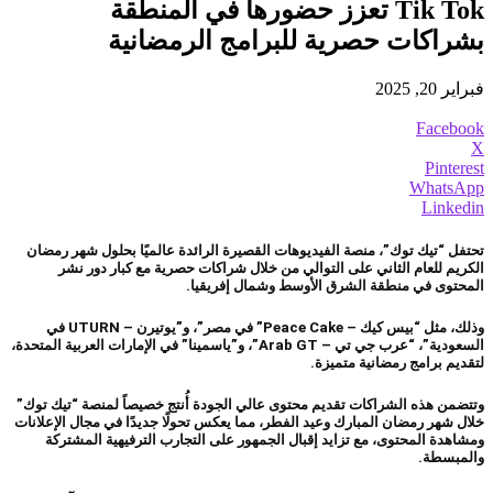
Tik Tok تعزز حضورها في المنطقة
بشراكات حصرية للبرامج الرمضانية
فبراير 20, 2025
Facebook
X
Pinterest
WhatsApp
Linkedin
تحتفل “تيك توك”، منصة الفيديوهات القصيرة الرائدة عالميًا بحلول شهر رمضان
الكريم للعام الثاني على التوالي من خلال شراكات حصرية مع كبار دور نشر
المحتوى في منطقة الشرق الأوسط وشمال إفريقيا.
وذلك، مثل “بيس كيك – Peace Cake” في مصر”، و”يوتيرن – UTURN في
السعودية”، “عرب جي تي – Arab GT”، و”ياسمينا” في الإمارات العربية المتحدة،
لتقديم برامج رمضانية متميزة.
وتتضمن هذه الشراكات تقديم محتوى عالي الجودة أُنتج خصيصاً لمنصة “تيك توك”
خلال شهر رمضان المبارك وعيد الفطر، مما يعكس تحولًا جديدًا في مجال الإعلانات
ومشاهدة المحتوى، مع تزايد إقبال الجمهور على التجارب الترفيهية المشتركة
والمبسطة.