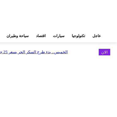
عاجل
تكنولوجيا
سيارات
اقتصاد
سياحة وطيران
الان
الخميس.. بدء طرح السكر الحر بسعر 25 جنيهًا للكيلو
اخر الاخبار
البورصة وجهاز التمثيل التجاري يروجان لسوق المال وجذب الاستثمارات الأجن
أغسطس 6, 2026
FEDIS وحلول تتشاركان في تطوير أول منصة للسياحة الصحية بالمنطقة
أغسطس 6, 2026