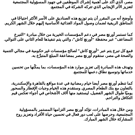
مصر، الذي أكد على أهمية إشراك الموظفين في جهود المسؤولية المجتمعية
لتعزيز الأثر الإيجابي الذي تتركه الشركة في المجتمع.
وأوضح أنه من المقرر أن يتم توزيع هذه الصناديق على الأسر الأكثر احتياجًا في
المناطق الريفية لضمان وصول المواد الغذائية الأساسية إليهم خلال الشهر الكريم.
كما تستمر أورنچ مصر في دعم المؤسسات الخيرية من خلال مبادرة “التبرع
المضاعف” عبر محفظة “أورنچ كاش”، والتي يتم تنفيذها للعام الثاني على التوالي.
فمع كل تبرع يتم عبر “أورنچ كاش” لصالح مؤسسات غير حكومية في مجالي التنمية
والصحة في مصر، ستقوم أورنچ مصر بمضاعفة المبلغ المتبرَّع به.
وتهدف هذه المبادرة إلى تعزيز موارد هذه المؤسسات، بما يمكّنها من تحسين
خدماتها وتوسيع نطاق دعمها للمجتمع.
كما تنظم أورنچ مصر أيضا خيام رمضانية في عدة مواقع بالقاهرة والإسكندرية،
بالتعاون مع بنك الطعام المصري. وستقدم هذه الخيام وجبات الإفطار والسحور
يوميًا طوال الشهر الفضيل، ليستفيد منها آلاف الأشخاص في أجواء تعكس قيم
التكافل والتراحم.
ومن خلال هذه المبادرات، تؤكد أورنچ مصر التزامها المستمر بالمسؤولية
المجتمعية، وحرصها على لعب دور فعال في تحسين حياة الأفراد وتعزيز روح
المشاركة خلال الشهر المبارك.