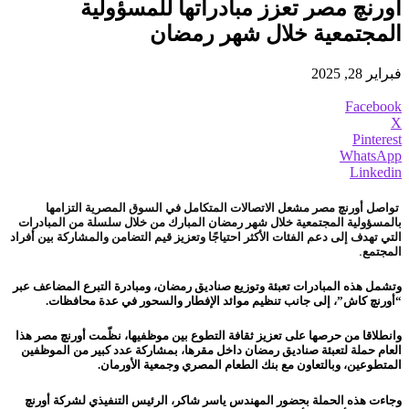
أورنچ مصر تعزز مبادراتها للمسؤولية
المجتمعية خلال شهر رمضان
فبراير 28, 2025
Facebook
X
Pinterest
WhatsApp
Linkedin
تواصل أورنچ مصر مشعل الاتصالات المتكامل في السوق المصرية التزامها
بالمسؤولية المجتمعية خلال شهر رمضان المبارك من خلال سلسلة من المبادرات
التي تهدف إلى دعم الفئات الأكثر احتياجًا وتعزيز قيم التضامن والمشاركة بين أفراد
المجتمع.
وتشمل هذه المبادرات تعبئة وتوزيع صناديق رمضان، ومبادرة التبرع المضاعف عبر
“أورنچ كاش”، إلى جانب تنظيم موائد الإفطار والسحور في عدة محافظات.
وانطلاقا من حرصها على تعزيز ثقافة التطوع بين موظفيها، نظّمت أورنچ مصر هذا
العام حملة لتعبئة صناديق رمضان داخل مقرها، بمشاركة عدد كبير من الموظفين
المتطوعين، وبالتعاون مع بنك الطعام المصري وجمعية الأورمان.
وجاءت هذه الحملة بحضور المهندس ياسر شاكر، الرئيس التنفيذي لشركة أورنچ