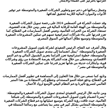
التزامها بالتركيز على العملاء والابتكار.
وتتمثل رسالتها في دعم نمو وتطوير الشركات الصغيرة والمتوسطة عبر توفير
الأدوات والموارد المالية اللازمة لتحقيق أهدافها.
وقد حصلت الشركة في أغسطس 2024 على رخصة تمويل الشركات الصغيرة
والمتوسطة من الهيئة العامة للرقابة المالية في مصر. ومن خلال هذه العضوية،
تستفاد الشركة من الخبرات العالمية، وتتبني أفضل الممارسات في القطاع، كما
تعزز قدرتها على بناء شراكات استراتيجية تسهم في تمكين المشروعات الصغيرة
والمتوسطة وتوسيع نطاق أعمالها في السوق المصري.
وقال أشرف عبد الفتاح، الرئيس التنفيذي لشركة بلتون لتمويل المشروعات
الصغيرة والمتوسطة: “يمثل انضمامنا إلى منتدى تمويل الشركات الصغيرة
والمتوسطة، خطوة استراتيجية تعزز التزامنا بتعزيز الشمول المالي ودعم النمو
الاقتصادي، وسنحظى من خلال هذه الشراكة بفرصة الاستفادة من رؤى وشراكات
قوية، وابتكارات حديثة من شأنها تعزيز قدرتنا على تمكين الشركات الصغيرة
والمتوسطة في مصر”.
وتابع، كما نسعى من خلال هذا التعاون إلى المساهمة في تطوير أفضل الممارسات
في القطاع، ودفع عجلة النمو المستدام، ونتطلع إلى الاستفادة من هذا المنبر
العالمي لتسريع تأثيرنا ودعم النظام البيئي الأوسع لرواد الأعمال.
ومن جانبه، قال الرئيس التنفيذي لمنتدى تمويل الشركات الصغيرة والمتوسطة:
“يسرنا انضمام بلتون لتمويل المشروعات الصغيرة والمتوسطة، إلى شبكتنا
العالمية، حيث تلاقت رؤية الشركة بتوسيع عملياتها ودعم قطاع الشركات الصغيرة
والمتوسطة المتنامي بشكل كبير في مصر بما يتماشى مع رسالتنا المتمثلة في