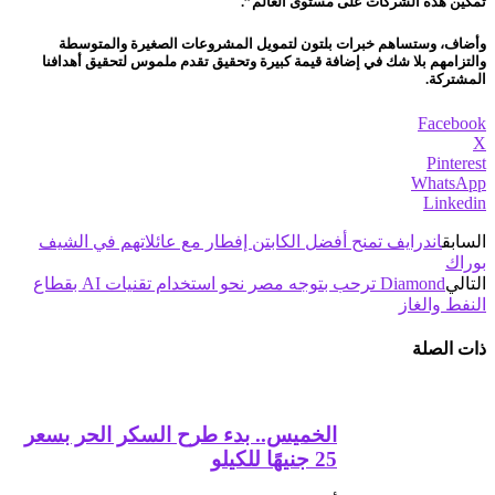
تمكين هذه الشركات على مستوى العالم”.
وأضاف، وستساهم خبرات بلتون لتمويل المشروعات الصغيرة والمتوسطة
والتزامهم بلا شك في إضافة قيمة كبيرة وتحقيق تقدم ملموس لتحقيق أهدافنا
المشتركة.
Facebook
X
Pinterest
WhatsApp
Linkedin
السابق
اندرايف تمنح أفضل الكابتن إفطار مع عائلاتهم في الشيف
بوراك
التالي
Diamond ترحب بتوجه مصر نحو استخدام تقنيات AI بقطاع
النفط والغاز
ذات الصلة
الخميس.. بدء طرح السكر الحر بسعر
25 جنيهًا للكيلو