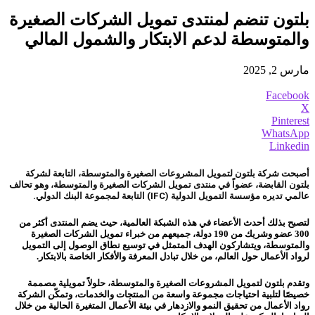
بلتون تنضم لمنتدى تمويل الشركات الصغيرة
والمتوسطة لدعم الابتكار والشمول المالي
مارس 2, 2025
Facebook
X
Pinterest
WhatsApp
Linkedin
أصبحت شركة بلتون لتمويل المشروعات الصغيرة والمتوسطة، التابعة لشركة
بلتون القابضة، عضواً في منتدى تمويل الشركات الصغيرة والمتوسطة، وهو تحالف
عالمي تديره مؤسسة التمويل الدولية (IFC) التابعة لمجموعة البنك الدولي.
لتصبح بذلك أحدث الأعضاء في هذه الشبكة العالمية، حيث يضم المنتدى أكثر من
300 عضو وشريك من 190 دولة، جميعهم من خبراء تمويل الشركات الصغيرة
والمتوسطة، ويتشاركون الهدف المتمثل في توسيع نطاق الوصول إلى التمويل
لرواد الأعمال حول العالم، من خلال تبادل المعرفة والأفكار الخاصة بالابتكار.
وتقدم بلتون لتمويل المشروعات الصغيرة والمتوسطة، حلولاً تمويلية مصممة
خصيصًا لتلبية احتياجات مجموعة واسعة من المنتجات والخدمات، وتمكّن الشركة
رواد الأعمال من تحقيق النمو والازدهار في بيئة الأعمال المتغيرة الحالية من خلال