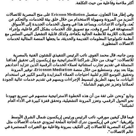
أكثر ملاءمة وفاعلية من حيث التكلفة.
وفي إطار هذا التعاون، ستعمل Ericsson Mediation على منح المصرية للاتصالات
المزيد من المرونة وسهولة الاستخدام من خلال خلق بيئة للخدمات، والتحكم عن
بُعد، وأدوات الاعدادات. ويساعد هذا في وصول الخدمات الجديدة إلى الأسواق
المستهدفة في أسرع وقت، مع تسويق تلك الخدمات بشكل أكثر فاعلية، وإجراء
التعديلات اللازمة للأنظمة الحالية بكفاءة، وكذلك قابلية التشغيل البيني السلس مع
أنظمة تكنولوجيا المعلومات القديمة والحديثة، ما يجعلها المنصة المثالية لخدمات
الاتصالات المتطورة.
ومن جانبه، قال محمد الفوي, نائب الرئيس التنفيذي للشئون الفنية بالمصرية
للاتصالات: “
نهدف من خلال شراكتنا الاستراتيجية مع إريكسون إلى تحقيق أهدافنا
المتمثلة في تقديم تجارب استثنائية لعملاء الخدمات الرقمية الذين تتزايد أعدادهم
يومًا بعد يوم. ونستطيع من خلال منصة Ericsson Mediation، توفير المرونة
وتحقيق التوسع اللازم لتلبية احتياجات العملاء المتزايدة والنمو الكبير في استخدام
البيانات، ما يمهد الطريق لتبسيط الإجراءات ويسهم في تقديم خدمات عالية الجودة
لعملائنا وتعزيز تجربتهم الشاملة”.
وتابع “ونحن على ثقة من أن هذه الخطوة الاستراتيجية ستسهم في تسريع جهودنا
نحو التحول الرقمي، وتعزز المرونة التشغيلية، وتحقق قفزة كبيرة في الأداء العام
لشبكتنا”.
فيما قال كيفين مورفي، نائب الرئيس ورئيس إريكسون شمال الشرق الأوسط
وإفريقيا: “نحن في إريكسون ندرك الحاجة الملحة لمزودي خدمات الاتصالات مثل
الشركة المصرية للاتصالات إلى التكيف بمرونة وفاعلية مع التغيرات المستمرة في
عالم الاتصالات”.