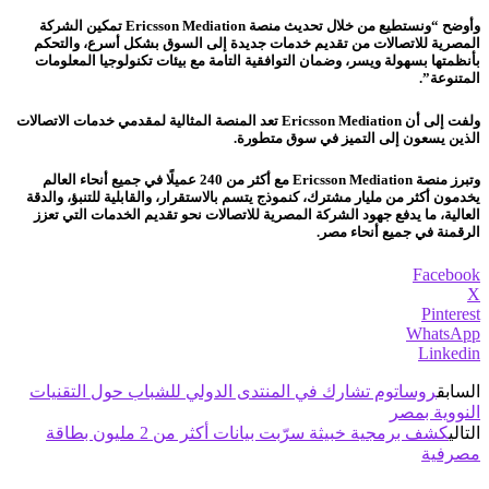
وأوضح “ونستطيع من خلال تحديث منصة Ericsson Mediation تمكين الشركة
المصرية للاتصالات من تقديم خدمات جديدة إلى السوق بشكل أسرع، والتحكم
بأنظمتها بسهولة ويسر، وضمان التوافقية التامة مع بيئات تكنولوجيا المعلومات
المتنوعة”.
ولفت إلى أن Ericsson Mediation تعد المنصة المثالية لمقدمي خدمات الاتصالات
الذين يسعون إلى التميز في سوق متطورة.
وتبرز منصة Ericsson Mediation مع أكثر من 240 عميلًا في جميع أنحاء العالم
يخدمون أكثر من مليار مشترك، كنموذج يتسم بالاستقرار، والقابلية للتنبؤ، والدقة
العالية، ما يدفع جهود الشركة المصرية للاتصالات نحو تقديم الخدمات التي تعزز
الرقمنة في جميع أنحاء مصر.
Facebook
X
Pinterest
WhatsApp
Linkedin
السابق
روساتوم تشارك في المنتدى الدولي للشباب حول التقنيات
النووية بمصر
التالي
كشف برمجية خبيثة سرّبت بيانات أكثر من 2 مليون بطاقة
مصرفية