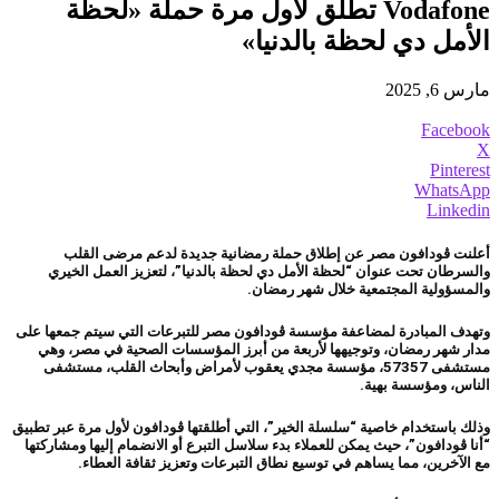
Vodafone تطلق لأول مرة حملة «لحظة
الأمل دي لحظة بالدنيا»
مارس 6, 2025
Facebook
X
Pinterest
WhatsApp
Linkedin
أعلنت ڤودافون مصر عن إطلاق حملة رمضانية جديدة لدعم مرضى القلب
والسرطان تحت عنوان “لحظة الأمل دي لحظة بالدنيا”، لتعزيز العمل الخيري
والمسؤولية المجتمعية خلال شهر رمضان.
وتهدف المبادرة لمضاعفة مؤسسة ڤودافون مصر للتبرعات التي سيتم جمعها على
مدار شهر رمضان، وتوجيهها لأربعة من أبرز المؤسسات الصحية في مصر، وهي
مستشفى 57357، مؤسسة مجدي يعقوب لأمراض وأبحاث القلب، مستشفى
الناس، ومؤسسة بهية.
وذلك باستخدام خاصية “سلسلة الخير”، التي أطلقتها ڤودافون لأول مرة عبر تطبيق
“أنا ڤودافون”، حيث يمكن للعملاء بدء سلاسل التبرع أو الانضمام إليها ومشاركتها
مع الآخرين، مما يساهم في توسيع نطاق التبرعات وتعزيز ثقافة العطاء.