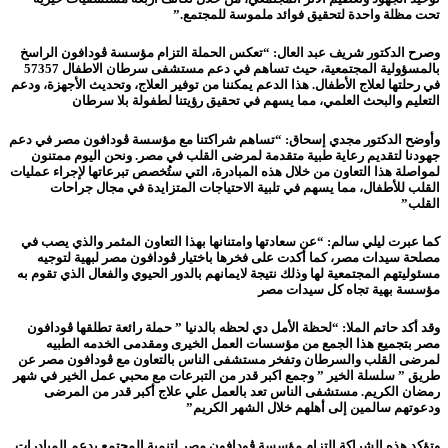
تحت مظلة واحدة لتحقيق فوائد ملموسة للمجتمع.”
وصرح الدكتور شريف عبد العال: “تعكس الحملة التزام مؤسسة ڤودافون الراسخ
بالمسؤولية المجتمعية، حيث تساهم في دعم مستشفى سرطان الاطفال 57357
في رحلتها لعلاج الأطفال. هذا الدعم يمكننا من توفير العلاج، وتحديث الأجهزة، ودعم
التعليم والبحث العلمي، مما يسهم في تحقيق رؤيتنا لطفولة بلا سرطان
وأوضح الدكتور مجدي إسحاق: “تساهم شراكتنا مع مؤسسة ڤودافون مصر في دعم
جهودنا لتقديم رعاية طبية متقدمة لمرضى القلب في مصر. ونحن اليوم ممتنون
لمواصلة هذا التعاون من خلال هذه المبادرة، التي ستُخصص تبرعاتها لإجراء عمليات
القلب للأطفال، مما يسهم في تلبية الاحتياجات المتزايدة في مجال جراحات
القلب”
كما عبرت ليلي سالم: “عن سعادتها وامتنانها بهذا التعاون المثمر والذي يصب في
مصلحة سيدات مصر، كما أكدت على فخرها باختيار ڤودافون مصر لبهية لتوجيه
مسئوليتهم المجتمعية لها وذلك نتيجة لايمانهم بالدور الحيوي والفعال الذي تقوم به
مؤسسة بهية تجاه كل سيدات مصر
وقد أكد حاتم الملا: “لحظة الأمل دي لحظه بالدنيا ” حملة رائعة تطلقها ڤودافون
مصر بتجميع هذا الجمع من مؤسسات العمل الخيرى ومقدمى الخدمه الطبيه
لمرضى القلب والسرطان وتفخر مستشفى الناس بالتعاون مع ڤودافون مصر عن
طريق ” سلسلة الخير ” وجمع اكبر قدر من التبرعات مع محبي عمل الخير في شهر
رمضان الكريم. مستشفى الناس تعد بالعمل علي علاج أكبر قدر من المرضى
ودعوتهم سالمين إلى أهلهم خلال الشهر الكريم”
وتؤكد هذه الشراكة التزام مؤسسة ڤودافون مصر لتنمية المجتمع بدعم المبادرات