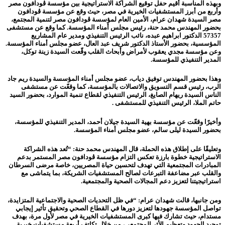
وبهذه المناسبة أقيم حفل توقيع الشراكة الاستراتيجية بين مؤسسة ڤودافون مصر
وأربع من أبرز المستشفيات الخيرية في مصر، حيث وقع عن مؤسسة ڤودافون
مصر السيدة شهدان عرام، الأمين العام لمؤسسة ڤودافون مصر لتنمية المجتمع،
بحضور المهندس محمد حنة، رئيس مجلس أمناء المؤسسة. كما وقع عن مستشفى
57357 الدكتور ابراهيم عبده، نائب الرئيس التنفيذي ومدير عام المشاريع
المؤسسية، بحضور الأستاذ الدكتور شريف عبد العال، عضو مجلس أمناء المؤسسة.
وعن مؤسسة مجدي يعقوب لأمراض وأبحاث القلب وقّعت السيدة زينة توكل،
المدير التنفيذي للمؤسسة.
وهذا بحضور المهندس توفيق دياب، عضو مجلس أمناء المؤسسة والسيدة ريم جاد
الرب، رئيس قسم التسويق والاتصالات بالمؤسسة، كما وقعّت عن مستشفى
الناس السيدة ريهام الصايغ، الرئيس التنفيذي لقطاع تنمية الموارد، بحضور السيد
حاتم الملا، الرئيس التنفيذي للمستشفى .
وأخيرًا وقعّت عن مؤسسة بهية السيدة جيلان أحمد، المدير التنفيذي للمؤسسة،
بحضور السيدة ليلى سالم، عضو مجلس أمناء المؤسسة.
وتعليقًا على إطلاق هذه الحملة، قال المهندس محمد حنة: “تُعد هذه الشراكة
الاستراتيجية خطوة بارزة تعكس التزام مؤسسة ڤودافون مصر المستمر بدعم
المبادرات المجتمعية التي تهدف لتحسين حياة المصريين، خاصة مرضى السرطان
والقلب عبر مضاعفة التبرعات لصالح المستشفيات الشريكة، بما يتماشى مع
استراتيجيتنا لتعزيز دعم المجالات الصحية والمجتمعية.
ومن جانبها، قالت شهدان عرام: “في ظل التحديات الصحية والاجتماعية المتزايدة،
تواصل المؤسسة جهودها لتعزيز دورها في القطاع الصحي وتحقيق تأثير إيجابي
مستدام، حيث تشارك فيها كبرى المستشفيات الخيرية في مصر لأول مرة، بهدف
توحيد الجهود وتعظيم الأثر المجتمعي، من خلال تكاتف أربعة مستشفيات خيرية