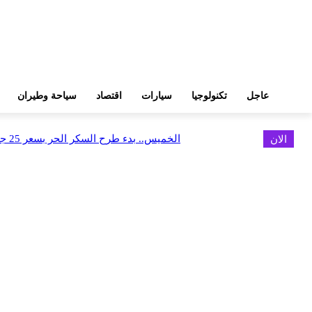
عاجل
تكنولوجيا
سيارات
اقتصاد
سياحة وطيران
الان
الخميس.. بدء طرح السكر الحر بسعر 25 جنيهًا للكيلو
اخر الاخبار
البورصة وجهاز التمثيل التجاري يروجان لسوق المال وجذب الاستثمارات الأجن
أغسطس 6, 2026
FEDIS وحلول تتشاركان في تطوير أول منصة للسياحة الصحية بالمنطقة
أغسطس 6, 2026